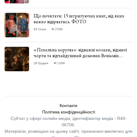
Що почитати: 15 інтригуючих книг, від яких
важко відірватись. ФОТО
03 Січня
27999
«Пекельна хоругва»: відважні козаки, відмиті
чорти та відчайдушний домовик Веніамін.
ВІДГУК
28 Грудня
11090
Контакти
Політика конфіденційності
Суб'єкт у сфері онлайн-медіа; ідентифікатор медіа - R40-
06706.
Матеріали, розміщені на цьому сайті, призначені виключно для