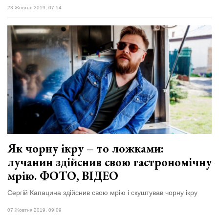
23 Жовтня 2019, 07:54
Як чорну ікру – то ложками:
лучанин здійснив свою гастрономічну
мрію. ФОТО, ВІДЕО
Сергій Капацина здійснив свою мрію і скуштував чорну ікру
07 Жовтня 2019, 09:09