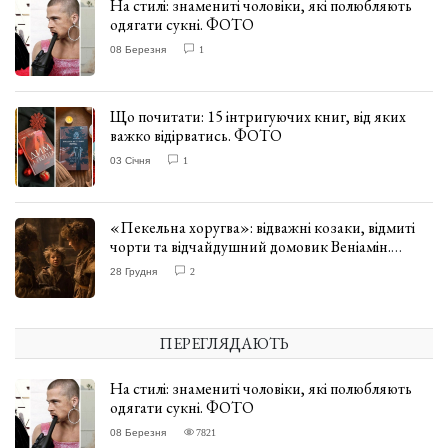
На стилі: знамениті чоловіки, які полюбляють
одягати сукні. ФОТО
08 Березня
1
Що почитати: 15 інтригуючих книг, від яких
важко відірватись. ФОТО
03 Січня
1
«Пекельна хоругва»: відважні козаки, відмиті
чорти та відчайдушний домовик Веніамін.
ВІДГУК
28 Грудня
2
ПЕРЕГЛЯДАЮТЬ
На стилі: знамениті чоловіки, які полюбляють
одягати сукні. ФОТО
08 Березня
7821