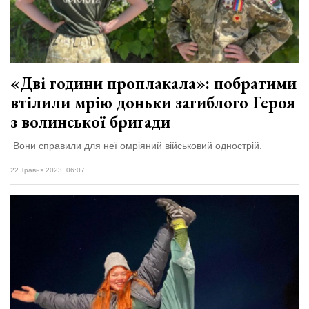
«Дві години проплакала»: побратими
втілили мрію доньки загиблого Героя
з волинської бригади
Вони справили для неї омріяний військовий однострій.
22 Травня 2023, 06:07