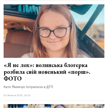
«Я не лох»: волинська блогерка
розбила свій новенький «порш».
ФОТО
Катя Якимчук потрапила в ДТП
02 Жовтня 2019, 16:10