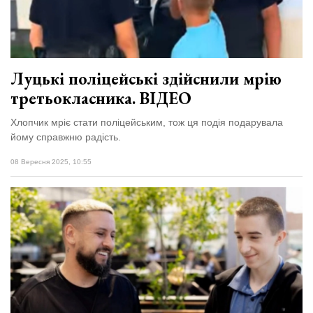
відбулася
XIX
29 Липня 2026
Спартакіада
575 переглядів
VolWe...
Всі розділи
Луцькі поліцейські здійснили мрію
третьокласника. ВІДЕО
Персона
Лайф
Хлопчик мріє стати поліцейським, тож ця подія подарувала
йому справжню радість.
Афіша
08 Вересня 2025, 10:55
ZONE 18+
Контакти
Політика конфіденційності