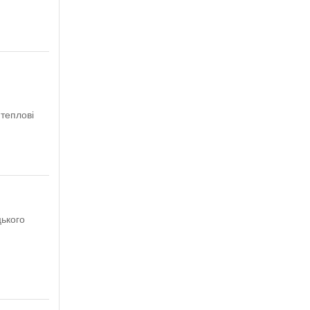
 теплові
цького