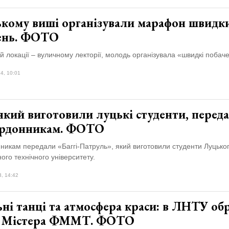
ькому виші організували марафон швидк
ень. ФОТО
й локації – вуличному лекторії, молодь організувала «швидкі побач
4, 10:01
 який виготовили луцькі студенти, перед
рдонникам. ФОТО
никам передали «Баггі-Патруль», який виготовили студенти Луцько
ого технічного університету.
3, 14:42
ні танці та атмосфера краси: в ЛНТУ об
а Містера ФММТ. ФОТО