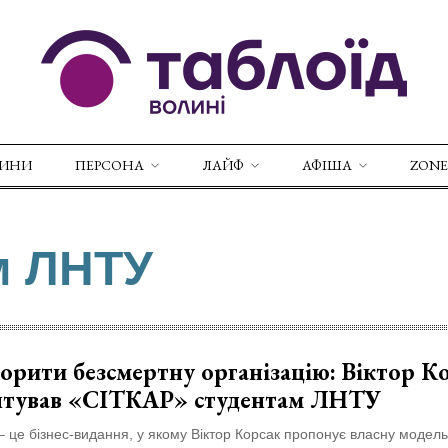
ВИНИ
ПЕРСОНА
ЛАЙФ
АФІША
ZONE
м ЛНТУ
орити безсмертну організацію: Віктор К
нтував «СІТКАР» студентам ЛНТУ
 це бізнес-видання, у якому Віктор Корсак пропонує власну модель