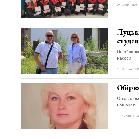
26 Січня 2025,
Луцьки
студе
Це абсолют
насоси
13 Серпня 202
Обірв
Обірвалося
національн
10 Липня 2024