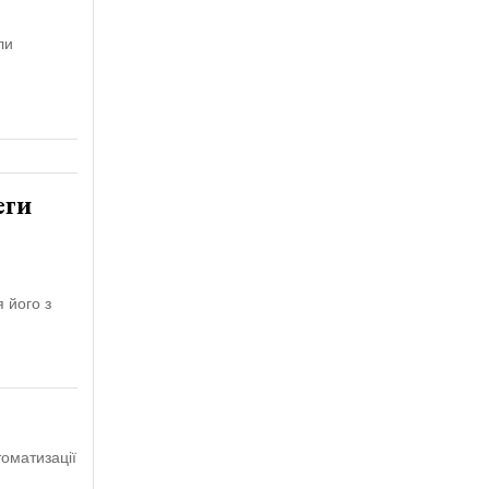
ли
еги
 його з
оматизації