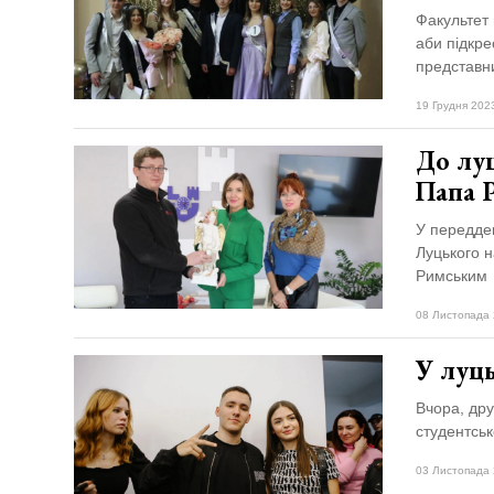
Факультет 
аби підкре
представни
19 Грудня 202
До луц
Папа 
У передден
Луцького н
Римським
08 Листопада 
У луц
Вчора, дру
студентсь
03 Листопада 