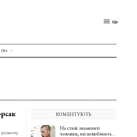
Ще
 18+
орсак
КОМЕНТУЮТЬ
На стилі: знамениті
 розвитку
чоловіки, які полюбляють