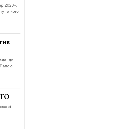
ер 2023»,
ту та його
тив
ада, до
а Папою
ОТО
вся зі