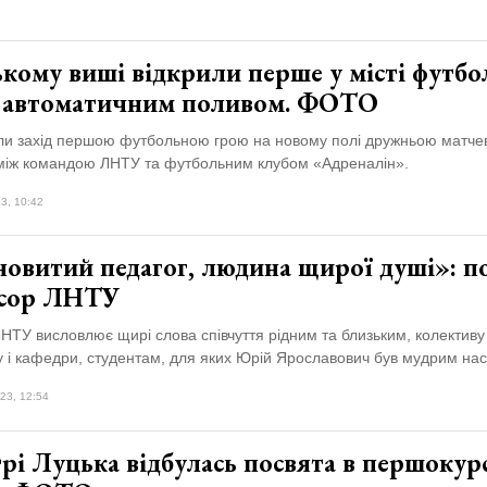
кому виші відкрили перше у місті футбо
з автоматичним поливом. ФОТО
ли захід першою футбольною грою на новому полі дружньою матч
 між командою ЛНТУ та футбольним клубом «Адреналін».
3, 10:42
новитий педагог, людина щирої душі»: п
сор ЛНТУ
НТУ висловлює щирі слова співчуття рідним та близьким, колективу
у і кафедри, студентам, для яких Юрій Ярославович був мудрим на
23, 12:54
рі Луцька відбулась посвята в першоку