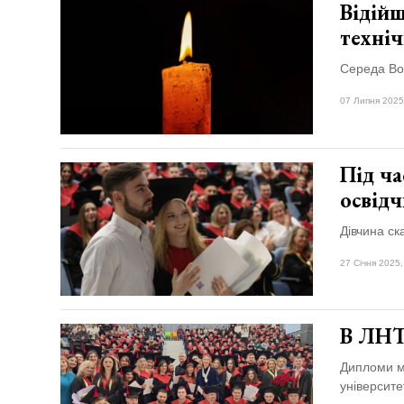
Відійш
техніч
Середа Во
07 Липня 2025
Під ча
освід
Дівчина ск
27 Січня 2025,
В ЛНТ
Дипломи ма
університе