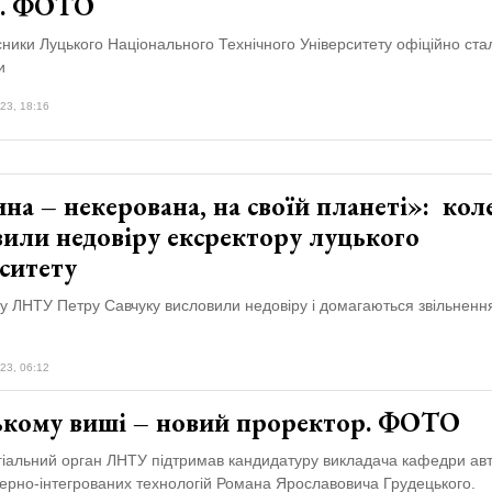
. ФОТО
ики Луцького Національного Технічного Університету офіційно ста
и
23, 18:16
а – некерована, на своїй планеті»: кол
вили недовіру ексректору луцького
ситету
у ЛНТУ Петру Савчуку висловили недовіру і домагаються звільнення
23, 06:12
ькому виші – новий проректор. ФОТО
гіальний орган ЛНТУ підтримав кандидатуру викладача кафедри авт
ерно-інтегрованих технологій Романа Ярославовича Грудецького.