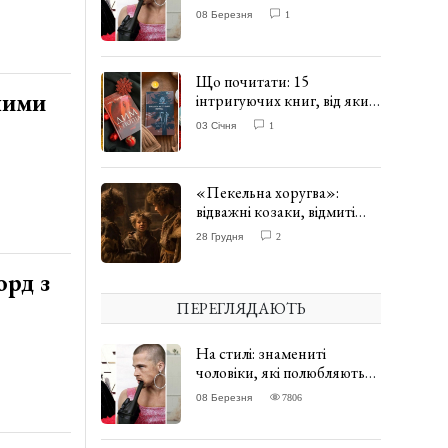
одягати сукні. ФОТО
08 Березня
1
Що почитати: 15
ними
інтригуючих книг, від яких
важко відірватись. ФОТО
03 Січня
1
«Пекельна хоругва»:
відважні козаки, відмиті
чорти та відчайдушний
28 Грудня
2
домовик Веніамін. ВІДГУК
орд з
ПЕРЕГЛЯДАЮТЬ
На стилі: знамениті
чоловіки, які полюбляють
одягати сукні. ФОТО
08 Березня
7806