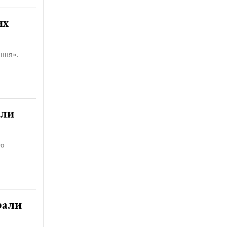
их
ення».
али
го
рали