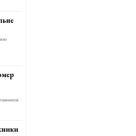
льне
евою
омер
ставником.
рсники