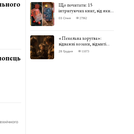
льного
Що почитати: 15
інтригуючих книг, від яких
важко відірватись. ФОТО
03 Січня
27962
«Пекельна хоругва»:
відважні козаки, відмиті
чорти та відчайдушний
28 Грудня
11073
домовик Веніамін. ВІДГУК
лопець
ехнічного