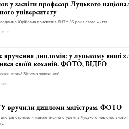
ов у засвіти професор Луцького націона
ного університету
лодимир Юрійович присвятив ЛНТУ 35 років свого життя.
, 11:53
с вручення дипломів: у луцькому виші х
чився своїй коханій. ФОТО, ВІДЕО
азала «так»! Вітаємо закоханих!
 06:19
У вручили дипломи магістрам. ФОТО
гістрів отримали майже тисяча студентів Луцького національного т
ту.