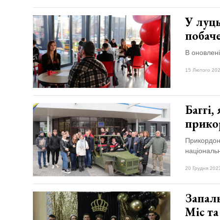
У луц
побач
В оновлені
15 Лютого 202
Баггі,
прико
Прикордон
національн
20 Грудня 202
Запаль
Міс т