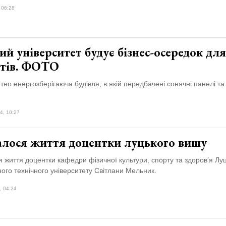
 06:28
й університет будує бізнес-осередок для
нтів. ФОТО
но енергозберігаюча будівля, в якій передбачені сонячні панелі та
4, 10:27
алося життя доцентки луцького вишу
 життя доцентки кафедри фізичної культури, спорту та здоров’я Лу
ого технічного університету Світлани Мельник.
, 04:24