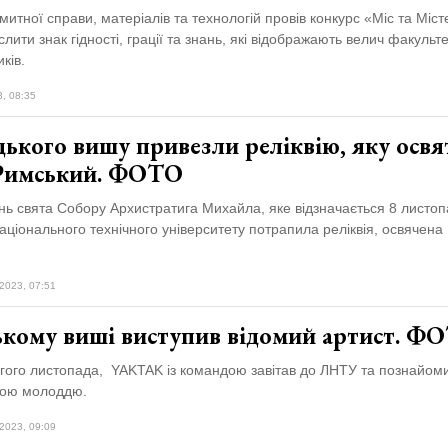
митної справи, матеріалів та технологій провів конкурс «Міс та Міст
слити знак гідності, грації та знань, які відображають велич факульте
ків.
3, 08:35
ького вишу привезли реліквію, яку освя
Римський. ФОТО
ь свята Собору Архистратига Михайла, яке відзначається 8 листоп
аціонального технічного університету потрапила реліквія, освячен
2023, 07:51
ькому виші виступив відомий артист. Ф
гого листопада, YAKTAK із командою завітав до ЛНТУ та познайоми
кою молоддю.
2023, 09:09