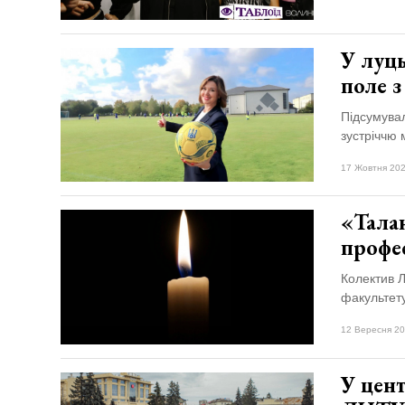
У луць
поле 
Підсумува
зустріччю
17 Жовтня 202
«Тала
профе
Колектив Л
факультет
12 Вересня 20
У цент