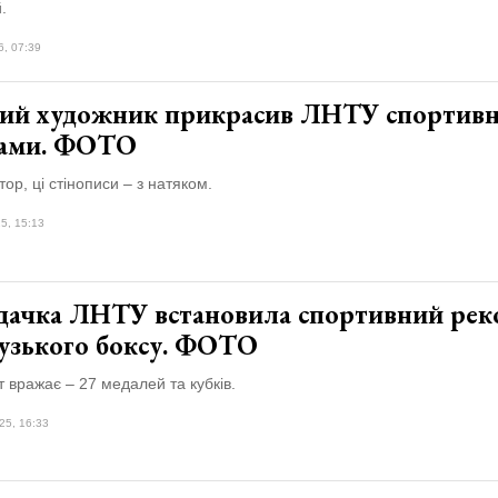
.
6, 07:39
ий художник прикрасив ЛНТУ спортив
ами. ФОТО
тор, ці стінописи – з натяком.
5, 15:13
дачка ЛНТУ встановила спортивний рек
узького боксу. ФОТО
ат вражає – 27 медалей та кубків.
25, 16:33