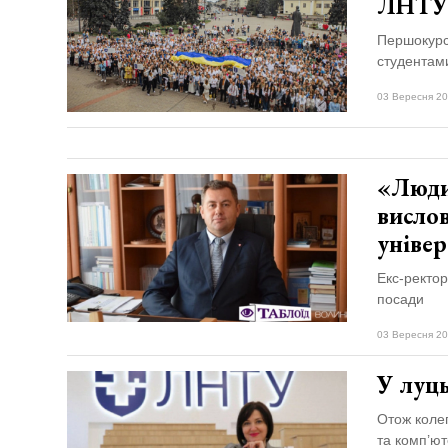
ЛНТУ
Першокурсн
студентам
03 Вересня 20
«Людин
висло
універ
Екс-ректор
посади
03 Вересня 20
У луц
Отож коле
та комп’ют