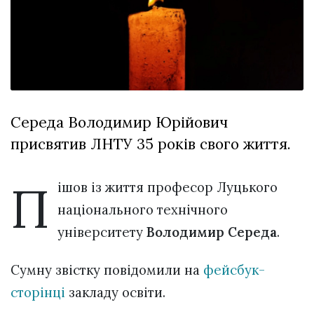
Зіньківський
залишив у
27 Липня 2026
Луцьку
784 переглядів
три...
Всі розділи
Персона
Середа Володимир Юрійович
Лайф
присвятив ЛНТУ 35 років свого життя.
Афіша
ZONE 18+
П
ішов із життя професор Луцького
Контакти
національного технічного
Політика конфіденційності
університету
Володимир Середа
.
Сумну звістку повідомили на
фейсбук-
сторінці
закладу освіти.