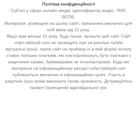
Політика конфіденційності
Суб'єкт у сфері онлайн-медіа; ідентифікатор медіа - R40-
06706.
Матеріали, розміщені на цьому сайті, призначені виключно для
осіб віком від 21 року.
Якщо вам менше 21 року, будь ласка, залиште цей сайт.
Сайт
volyn.tabloyid.com не проводить ігри на реальні та/або
віртуальні гроші, також сайт не приймає ні в якій формі оплату
ставок та/інших платежів, які пов’язані/можуть бути пов’язані з
азартними іграми, букмекерами чи тоталізаторами. Будь-які
матеріали на інформаційному ресурсі volyn.tabloyid.com
публікуються виключно в інформаційних цілях. Участь в
азартних іграх може викликати ігрову залежність. Дотримуйтесь
правил (принципів) відповідальної гри.
Copyright © 2014-2026,
«Таблоїд Волині»
Використання матеріалів сайту
лише за умови посилання на
«Таблоїд Волині»
не нижче другого абзацу.