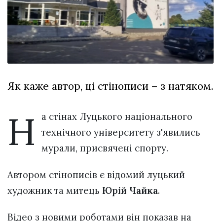
Зіньківський
залишив у
27 Липня 2026
Луцьку
744 переглядів
три...
Всі розділи
Персона
Як каже автор, ці стінописи – з натяком.
Лайф
Афіша
Н
а стінах Луцького національного
ZONE 18+
технічного університету з'явились
Контакти
мурали, присвячені спорту.
Політика конфіденційності
Автором стінописів є відомий луцький
художник та митець
Юрій Чайка
.
Відео з новими роботами він показав на