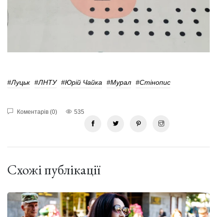
#Луцьк
#ЛНТУ
#Юрій Чайка
#мурал
#Стінопис
Коментарів (0)
535
Схожі публікації