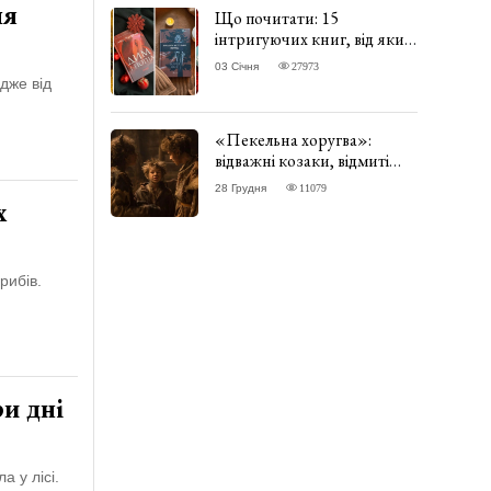
ля
Що почитати: 15
інтригуючих книг, від яких
важко відірватись. ФОТО
03 Січня
27973
дже від
«Пекельна хоругва»:
відважні козаки, відмиті
чорти та відчайдушний
28 Грудня
11079
домовик Веніамін. ВІДГУК
х
рибів.
ри дні
а у лісі.