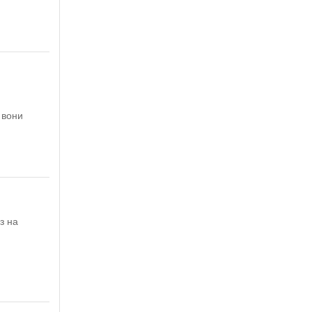
 вони
з на