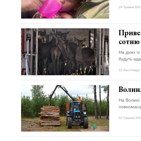
29 Травня 202
Привез
сотню
На днях їх
будуть ада
10 Листопада 
Волин
На Волині 
повномасш
02 Серпня 202