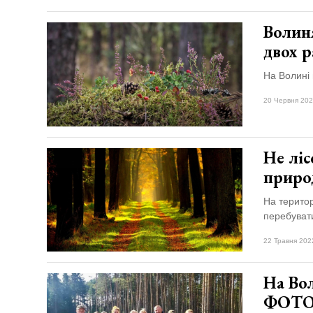
Волин
двох 
На Волині 
20 Червня 202
Не ліс
приро
На територ
перебувати
22 Травня 202
На Вол
ФОТ