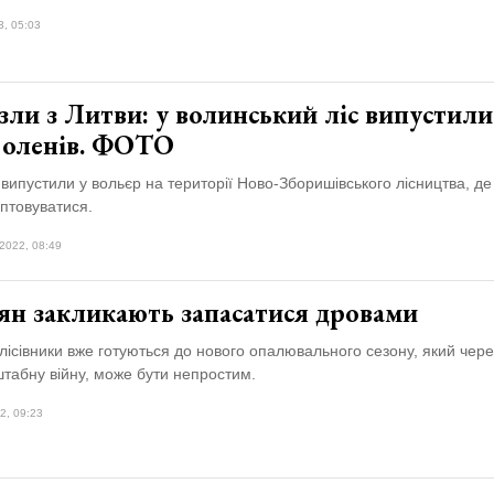
3, 05:03
ли з Литви: у волинський ліс випустили
 оленів. ФОТО
 випустили у вольєр на території Ново-Зборишівського лісництва, де
птовуватися.
2022, 08:49
ян закликають запасатися дровами
лісівники вже готуються до нового опалювального сезону, який чере
табну війну, може бути непростим.
2, 09:23