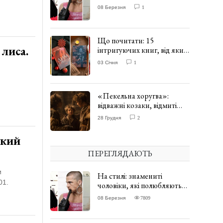
одягати сукні. ФОТО
08 Березня
1
Що почитати: 15
лиса.
інтригуючих книг, від яких
важко відірватись. ФОТО
03 Січня
1
«Пекельна хоругва»:
відважні козаки, відмиті
чорти та відчайдушний
28 Грудня
2
домовик Веніамін. ВІДГУК
який
ПЕРЕГЛЯДАЮТЬ
и
На стилі: знамениті
01.
чоловіки, які полюбляють
одягати сукні. ФОТО
08 Березня
7809