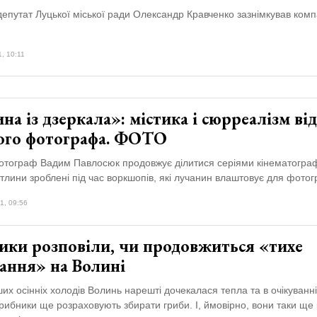
епутат Луцької міської ради Олександр Кравченко зазнімкував комп
, 10:11
а із дзеркала»: містика і сюрреалізм від
ого фотографа. ФОТО
отограф Вадим Павлосюк продовжує ділитися серіями кінематогра
вітлини зроблені під час воркшопів, які лучанин влаштовує для фото
1, 09:56
ники розповіли, чи продовжиться «тихе
ання» на Волині
их осінніх холодів Волинь нарешті дочекалася тепла та в очікуванн
 грибники ще розраховують збирати гриби. І, ймовірно, вони таки ще