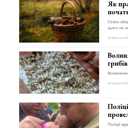
Як пра
початк
Сезон збир
цього не з
18 Вересня 20
Волиня
грибі
Волинянин 
08 Серпня 202
Поліці
прове
Поліції вд