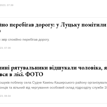
2023, 07:39
но перебігав дорогу: у Луцьку помітили 
О
звір спокійно перебігав дорогу.
23, 07:36
лині рятувальники відшукали чоловіка, 
вся в лісі. ФОТО
ошуків поблизу села Судче Камінь-Каширського району організувал
нців та вільний від чергування особовий склад підрозділу служби 1
23, 06:34