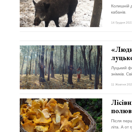
Колишній д
кабанів.
14 Грудня 2021
«Людин
луцьк
Луцький ф
знімків. С
11 Жовтня 202
Лісів
полюв
Після перш
літа. А от