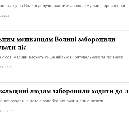
лення лісу на Волині долучилися тимчасово вимушені переселенці
, 12:15
ьним мешканцям Волині заборонили
увати ліс
и лісові масиви зможуть лише військові, рятувальники та лісівники
22, 13:01
вельщині людям заборонили ходити до л
ження вводять з метою запобігання виникненню пожеж.
22, 12:57