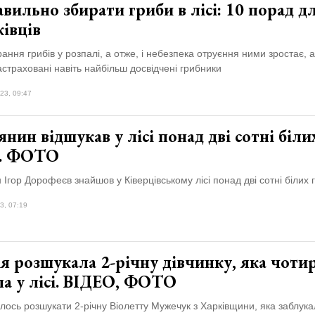
вильно збирати гриби в лісі: 10 порад д
івців
ання грибів у розпалі, а отже, і небезпека отруєння ними зростає, а
астраховані навіть найбільш досвідчені грибники
23, 09:47
нин відшукав у лісі понад дві сотні біли
в. ФОТО
Ігор Дорофеєв знайшов у Ківерцівському лісі понад дві сотні білих г
3, 07:19
я розшукала 2-річну дівчинку, яка чоти
ла у лісі. ВІДЕО, ФОТО
алось розшукати 2-річну Віолетту Мужечук з Харківщини, яка заблукал