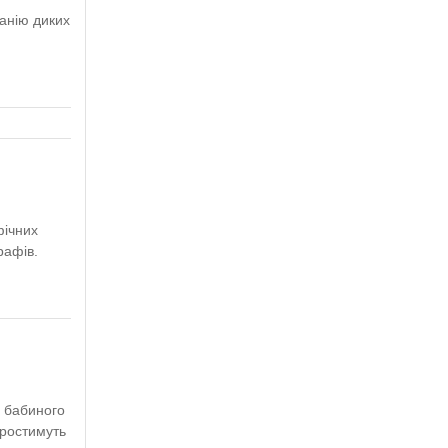
анію диких
фічних
графів.
і бабиного
 ростимуть