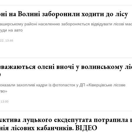
ні на Волині заборонили ходити до лісу
аширському районі населенню забороняється відвідувати лісові ма
туди на авто
22, 13:46
важаються олені вночі у волинському ліс
О
показали захопливі кадри із фотопасток у ДП «Ківерцівське лісове
тво»
 13:00
єктива луцького ексдепутата потрапила 
ія лісових кабанчиків. ВІДЕО