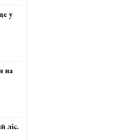
ще у
и на
й ліс.