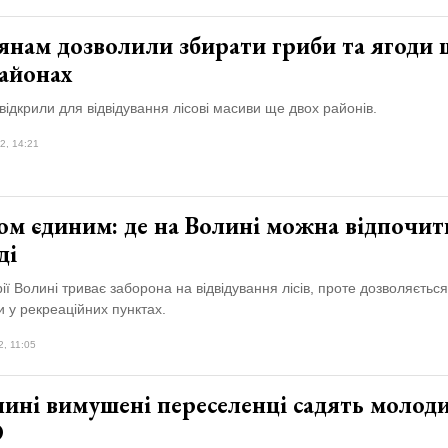
янам дозволили збирати гриби та ягоди 
районах
відкрили для відвідування лісові масиви ще двох районів.
2, 14:21
ом єдиним: де на Волині можна відпочит
ді
ії Волині триває заборона на відвідування лісів, проте дозволяється
 у рекреаційних пунктах.
2, 11:05
ині вимушені переселенці садять молоди
О