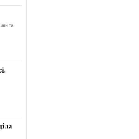
сиви та
і.
ціла