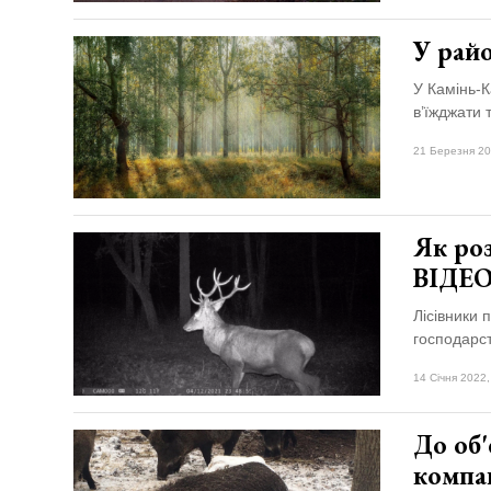
У райо
У Камінь-К
в’їжджати 
21 Березня 20
Як роз
ВІДЕ
Лісівники 
господарс
14 Січня 2022,
До об'
компан