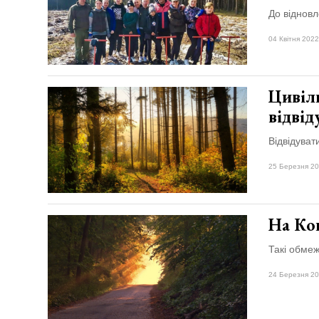
До віднов
04 Квітня 2022
Цивіл
відвід
Відвідуват
25 Березня 20
На Ко
Такі обме
24 Березня 20