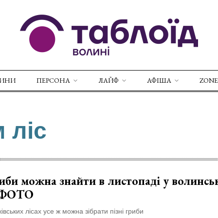
ВИНИ
ПЕРСОНА
ЛАЙФ
АФІША
ZONE
 ліс
иби можна знайти в листопаді у волинсь
. ФОТО
івських лісах усе ж можна зібрати пізні гриби