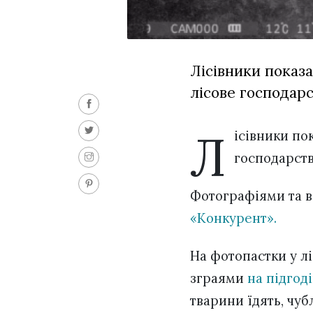
Лісівники показа
лісове господар
Л
ісівники по
господарст
Фотографіями та в
«Конкурент»
.
На фотопастки у л
зграями
на підгод
тварини їдять, чуб