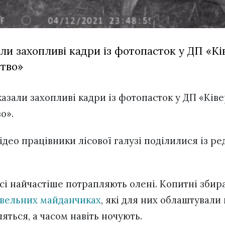
ли захопливі кадри із фотопасток у ДП «Кі
ство»
казали захопливі кадри із фотопасток у ДП «Ківе
во».
ідео працівники лісової галузі поділилися із р
ісі найчастіше потрапляють олені. Копитні зби
івельних майданчиках
, які для них облаштували 
ляться, а часом навіть ночують.