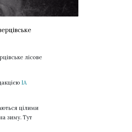
верцівське
рцівське лісове
едакцією
ІА
раються цілими
на зиму. Тут