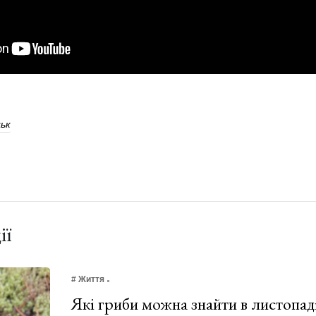
ьк
ії
# Життя
Які гриби можна знайти в листопад