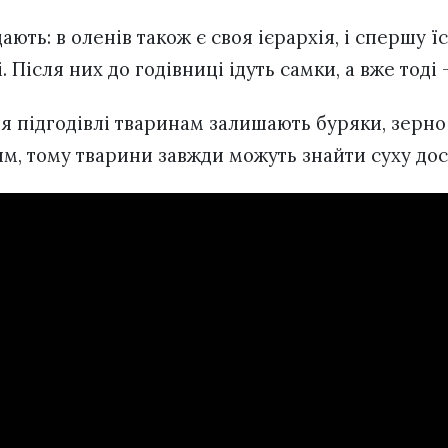
ають: в оленів також є своя ієрархія, і спершу 
. Після них до годівниці ідуть самки, а вже тоді
 підгодівлі тваринам залишають буряки, зерно і
ям, тому тварини завжди можуть знайти суху до