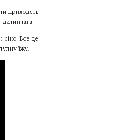
їсти приходять
 – дитинчата.
 сіно. Все це
ступну їжу.