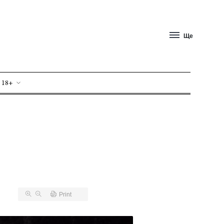
Ще
 18+
Print