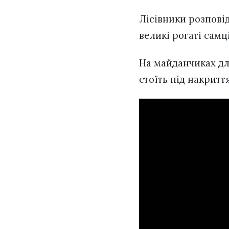
Лісівники розповід
великі рогаті самці
На майданчиках для
стоїть під накритт