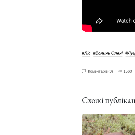
#ліс
#Волинь Олені
#Луц
Коментарів (0)
1563
Схожі публікац