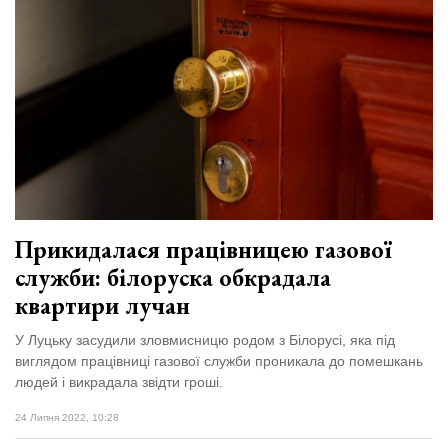
Прикидалася працівницею газової
служби: білоруска обкрадала
квартири лучан
У Луцьку засудили зловмисницю родом з Білорусі, яка під
виглядом працівниці газової служби проникала до помешкань
людей і викрадала звідти гроші.
24 Липня 2022, 10:28