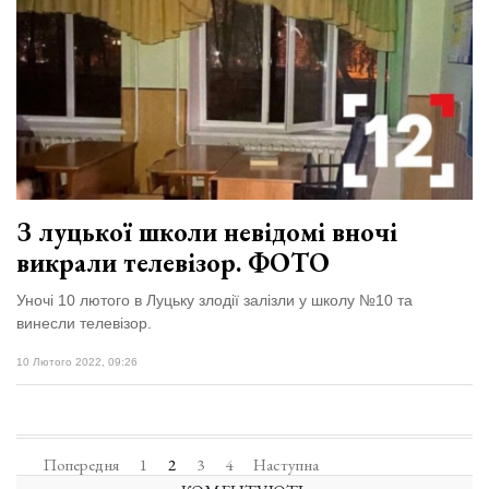
З луцької школи невідомі вночі
викрали телевізор. ФОТО
Уночі 10 лютого в Луцьку злодії залізли у школу №10 та
винесли телевізор.
10 Лютого 2022, 09:26
Попередня
1
2
3
4
Наступна