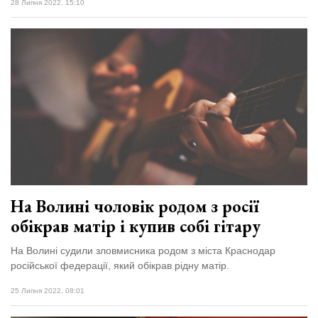
28 Липня 2022, 15:10
На Волині чоловік родом з росії
обікрав матір і купив собі гітару
На Волині судили зловмисника родом з міста Краснодар
російської федерації, який обікрав рідну матір.
25 Липня 2022, 08:01