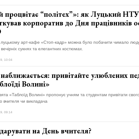
й процвітає “політех”»: як Луцький НТУ
ткував корпоратив до Дня працівників ос
О
у луцькому арт-кафе «Стоп-кадр» можна було побачити чимало люд
вечірніх сукнях та елегантних костюмах.
9, 10:04
наближається: привітайте улюблених пед
блоїді Волині»
вята «Таблоїд Волині» пропонує учням та студентам привітати свог
о вчителя чи викладача
9, 09:14
дарувати на День вчителя?