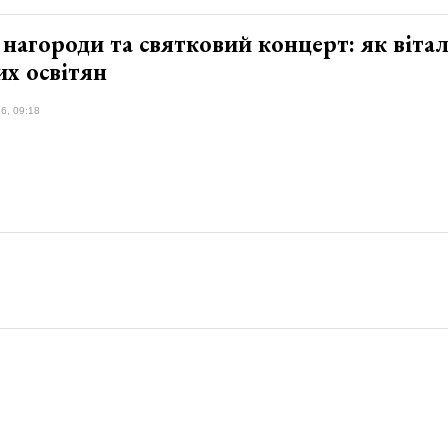
 нагороди та святковий концерт: як віта
их освітян
6, 09:18
Контакти
Політика конфіденційності
Суб'єкт у сфері онлайн-медіа; ідентифікатор медіа - R40-06706.
и, розміщені на цьому сайті, призначені виключно для осіб віком від
.
Сайт volyn.tabloyid.com не проводить ігри на реальні та/або віртуа