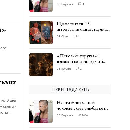
одягати сукні. ФОТО
08 Березня
1
Що почитати: 15
й»
інтригуючих книг, від яких
важко відірватись. ФОТО
03 Січня
1
кого
«Пекельна хоругва»:
відважні козаки, відмиті
чорти та відчайдушний
28 Грудня
2
домовик Веніамін. ВІДГУК
ських
ПЕРЕГЛЯДАЮТЬ
я. З цієї
На стилі: знамениті
ржавними
чоловіки, які полюбляють
огів –
одягати сукні. ФОТО
08 Березня
7804