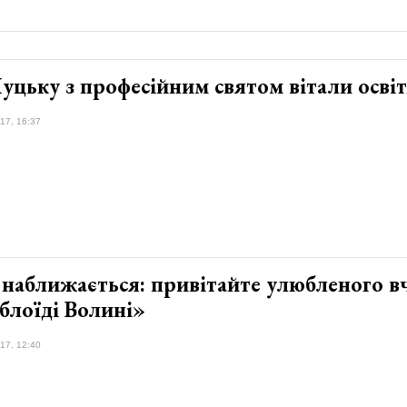
уцьку з професійним святом вітали осві
17, 16:37
 наближається: привітайте улюбленого в
блоїді Волині»
17, 12:40