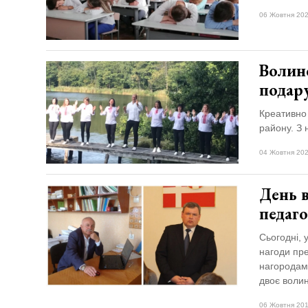
Зіньківський
залишив у
06 Жовтня 202
27 Липня 2026
Луцьку
678 переглядів
три...
Всі розділи
Волин
подар
Персона
Креативно 
Лайф
району. З 
Афіша
04 Жовтня 202
ZONE 18+
День в
Контакти
педаго
Політика конфіденційності
Сьогодні, 
нагоди пр
нагородами
двоє воли
06 Жовтня 201