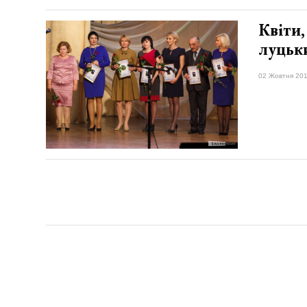
Квіти,
луцьк
02 Жовтня 201
Матеріал
Якщо вам менше 21 року, будь ласка, залиште цей сайт