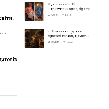
Що почитати: 15
інтригуючих книг, від яких
важко відірватись. ФОТО
03 Січня
27948
віти.
«Пекельна хоругва»:
ей у
відважні козаки, відмиті
чорти та відчайдушний
28 Грудня
11072
домовик Веніамін. ВІДГУК
агогів
о