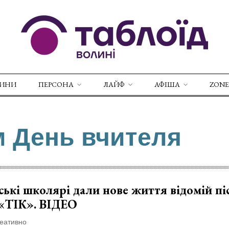
ВИНИ
ПЕРСОНА
ЛАЙФ
АФІША
ZONE
м День вчителя
ькі школярі дали нове життя відомій пі
 «ТІК». ВІДЕО
еативно