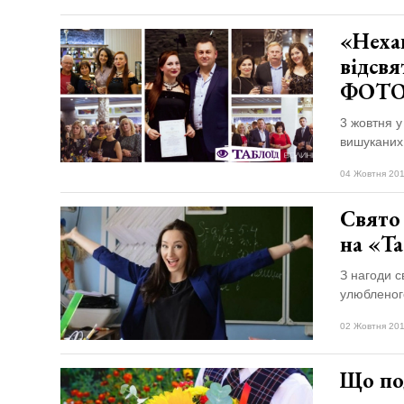
«Неха
відсвя
ФОТ
3 жовтня 
вишуканих 
04 Жовтня 201
Свято 
на «Та
З нагоди с
улюбленог
02 Жовтня 201
Що по