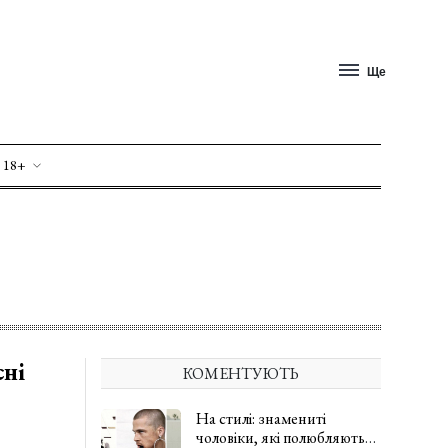
Ще
 18+
сні
КОМЕНТУЮТЬ
На стилі: знамениті
чоловіки, які полюбляють