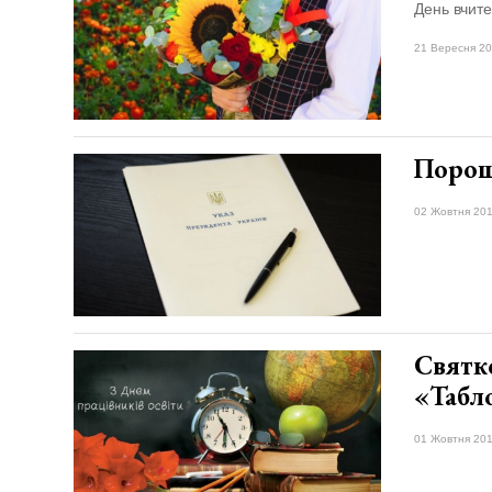
День вчите
21 Вересня 20
Порош
02 Жовтня 201
​Святк
«Табл
01 Жовтня 201