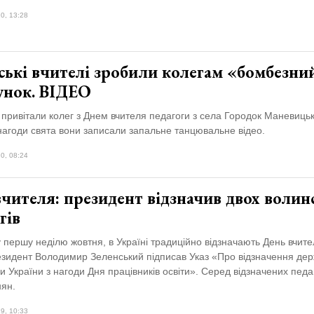
0, 13:28
ські вчителі зробили колегам «бомбезни
унок. ВІДЕО
привітали колег з Днем вчителя педагоги з села Городок Маневиць
нагоди свята вони записали запальне танцювальне відео.
0, 08:24
чителя: президент відзначив двох волин
гів
у першу неділю жовтня, в Україні традиційно відзначають День вчител
езидент Володимир Зеленський підписав Указ «Про відзначення де
 України з нагоди Дня працівників освіти». Серед відзначених педаг
нян.
9, 10:33