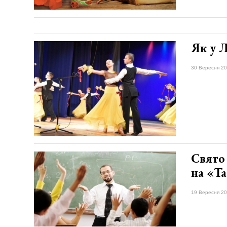
Як у Л
30 Вересня 20
Свято
на «Та
19 Вересня 20