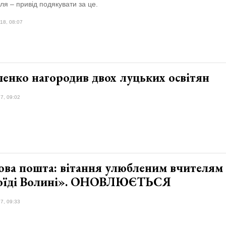
ля – привід подякувати за це.
18, 08:07
енко нагородив двох луцьких освітян
7, 09:02
ова пошта: вітання улюбленим вчителям
оїді Волині». ОНОВЛЮЄТЬСЯ
7, 09:33