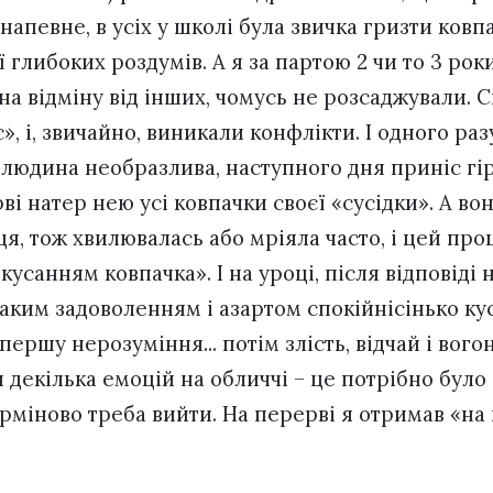
 напевне, в усіх у школі була звичка гризти ковп
ї глибоких роздумів. А я за партою 2 чи то 3 роки
на відміну від інших, чомусь не розсаджували. 
с», і, звичайно, виникали конфлікти. І одного ра
к людина необразлива, наступного дня приніс гі
ві натер нею усі ковпачки своєї «сусідки». А во
я, тож хвилювалась або мріяла часто, і цей про
усанням ковпачка». І на уроці, після відповіді 
таким задоволенням і азартом спокійнісінько куса
ершу нерозуміння... потім злість, відчай і вогон
декілька емоцій на обличчі – це потрібно було 
рміново треба вийти. На перерві я отримав «на 