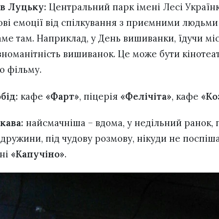
 в Луцьку:
Центральний парк імені Лесі Українк
ові емоції від спілкування з приємними людьми
аме там. Наприклад, у День вишиванки, їдучи мі
номанітність вишиванок. Це може бути кінотеат
о фільму.
бід:
кафе
«Фарт»
, піцерія
«Фелічіта»
, кафе
«Ко
кава:
найсмачніша – вдома, у недільний ранок,
дружини, під чудову розмову, нікуди не поспіш
рні
«Капучіно»
.