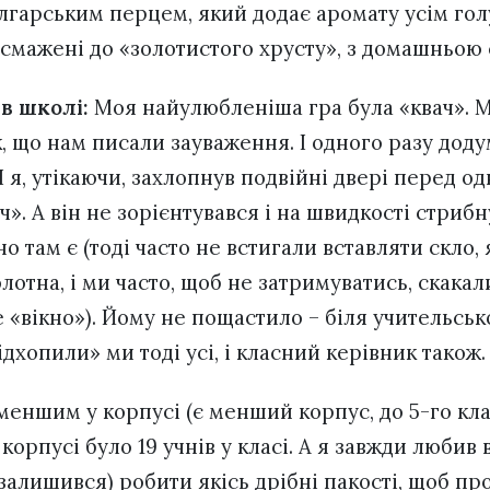
арським перцем, який додає аромату усім гол
дсмажені до «золотистого хрусту», з домашньою
 в школі:
Моя найулюбленіша гра була «квач». 
к, що нам писали зауваження. І одного разу дод
 І я, утікаючи, захлопнув подвійні двері перед 
ч». А він не зорієнтувався і на швидкості стрибн
о там є (тоді часто не встигали вставляти скло, 
лотна, і ми часто, щоб не затримуватись, скака
е «вікно»). Йому не пощастило – біля учительськ
ідхопили» ми тоді усі, і класний керівник також.
меншим у корпусі (є менший корпус, до 5-го клас
корпусі було 19 учнів у класі. А я завжди любив в
 залишився) робити якісь дрібні пакості, щоб пр