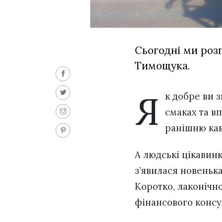
Сьогодні ми роз
Тимощука.
Я
к добре ви з
смаках та в
ранішню кав
А людські цікавинк
з’явилася новенька
Коротко, лаконічно
фінансового конс