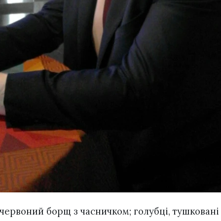
червоний борщ з часничком; голубці, тушковані 