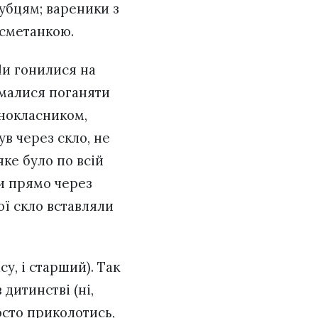
убцям; вареники з
 сметанкою.
Ми гонилися на
умалися поганяти
однокласником,
ув через скло, не
яке було по всій
ли прямо через
ої скло вставляли
у, і старший). Так
 дитинстві (ні,
осто приколотись,