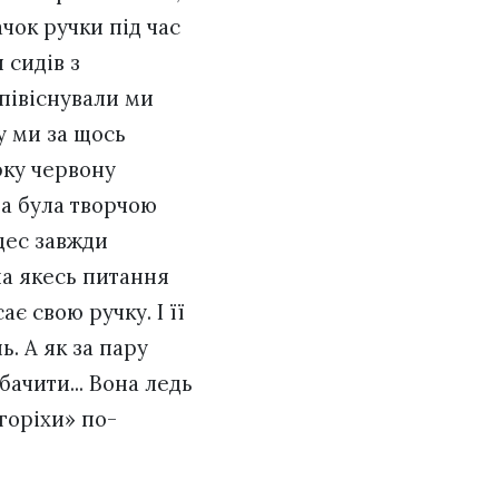
ачок ручки під час
 сидів з
Співіснували ми
зу ми за щось
рку червону
на була творчою
цес завжди
на якесь питання
є свою ручку. І її
ь. А як за пару
бачити... Вона ледь
горіхи» по-