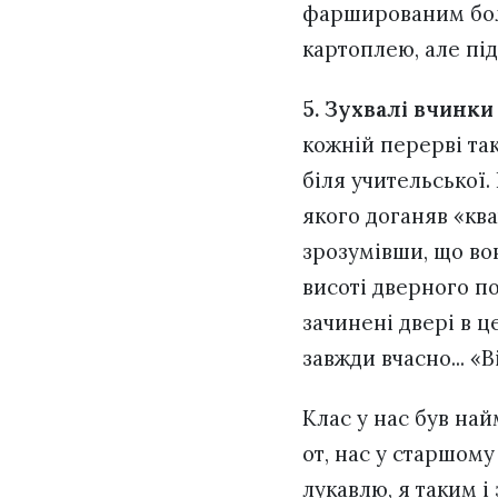
фаршированим болг
картоплею, але пі
5. Зухвалі вчинки
кожній перерві та
біля учительської.
якого доганяв «ква
зрозумівши, що вон
висоті дверного по
зачинені двері в ц
завжди вчасно... «В
Клас у нас був най
от, нас у старшому 
лукавлю, я таким і