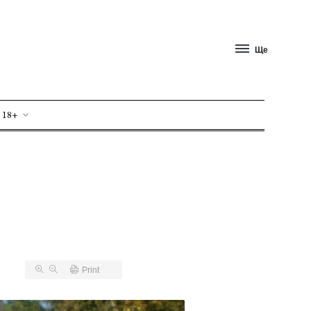
Ще
 18+
Print