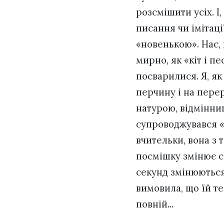
розсмішити усіх. І,
писання чи імітаці
«новенькою». Нас, 
мирно, як «кіт і пе
посварилися. Я, я
перчину і на перер
натурою, відмінниц
супроводжувався «к
вчительки, вона з 
посмішку змінює сп
секунд змінюються 
вимовила, що їй те
повній...