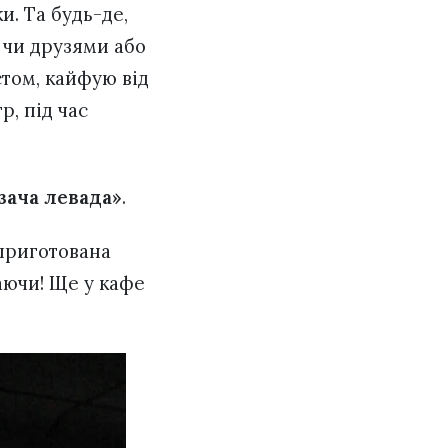
и. Та будь-де,
 чи друзями або
стом, кайфую від
р, під час
зача левада»
.
 приготована
аючи! Ще у кафе