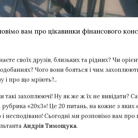
повімо вам про цікавинки фінансового кон
наєте своїх друзів, близьких та рідних? Чи орієн
подобаннях? Чого вони бояться і чим захоплюють
у і про що мріють?..
и такі захоплюючі! Ну як же ж їх не вивідати? С
 рубрика «20х3»! Це 20 питань, на кожне з яких є
 і несподівано! Сьогодні ми розповімо вам про
ультанта
Андрія Тимощука
.