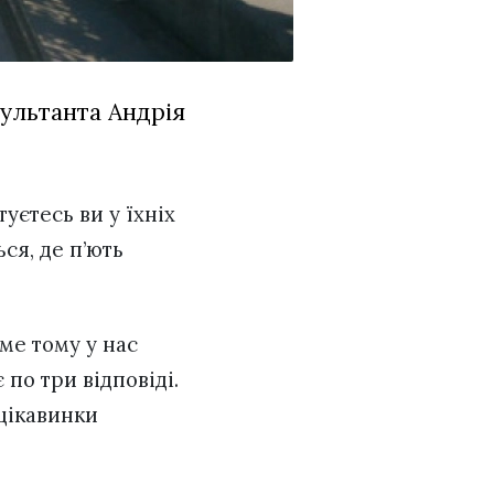
сультанта Андрія
туєтесь ви у їхніх
ся, де п’ють
аме тому у нас
 по три відповіді.
 цікавинки