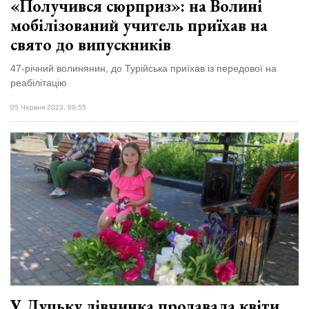
«Получився сюрприз»: на Волині
мобілізований учитель приїхав на
свято до випускників
47-річний волинянин, до Турійська приїхав із передової на
реабілітацію
05 Червня 2023, 09:55
У Луцьку дівчинка продавала квіти,