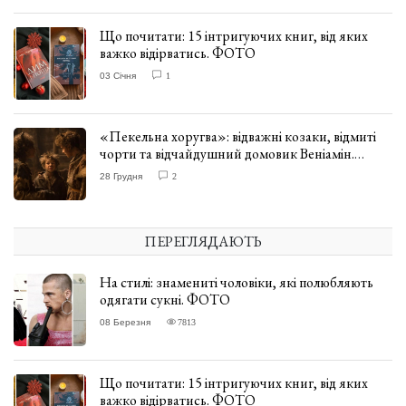
Що почитати: 15 інтригуючих книг, від яких
важко відірватись. ФОТО
03 Січня
1
«Пекельна хоругва»: відважні козаки, відмиті
чорти та відчайдушний домовик Веніамін.
ВІДГУК
28 Грудня
2
ПЕРЕГЛЯДАЮТЬ
На стилі: знамениті чоловіки, які полюбляють
одягати сукні. ФОТО
08 Березня
7813
Що почитати: 15 інтригуючих книг, від яких
важко відірватись. ФОТО