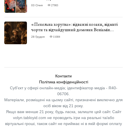
03 Січня
27983
«Пекельна хоругва»: відважні козаки, відмиті
чорти та відчайдушний домовик Веніамін.
ВІДГУК
28 Грудня
11084
Контакти
Політика конфіденційності
Суб'єкт у сфері онлайн-медіа; ідентифікатор медіа - R40-
06706.
Матеріали, розміщені на цьому сайті, призначені виключно для
осіб віком від 21 року.
Якщо вам менше 21 року, будь ласка, залиште цей сайт.
Сайт
volyn.tabloyid.com не проводить ігри на реальні та/або
віртуальні гроші, також сайт не приймає ні в якій формі оплату