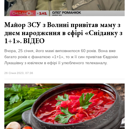
Майор ЗСУ з Волині привітав маму з
днем народження в ефірі «Сніданку з
1+1». ВІДЕО
Вчора, 25 січня, його мамі виповнилося 60 років. Вона вже
багато років є фанаткою «1+1», то ж її син привітав Євдокію
Лукашівну з ювілеєм в ефірі її улюбленого телеканалу.
26 Січня 2023, 07:36