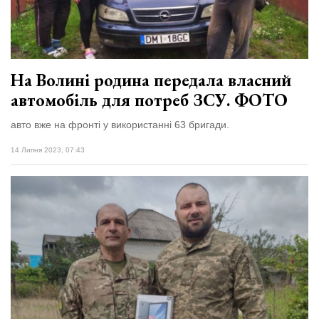
Зіньківський
залишив у
27 Липня 2026
Луцьку
773 переглядів
три...
Всі розділи
На Волині родина передала власний
автомобіль для потреб ЗСУ. ФОТО
Персона
Лайф
авто вже на фронті у використанні 63 бригади.
Афіша
14 Липня 2023, 07:43
ZONE 18+
Контакти
Політика конфіденційності