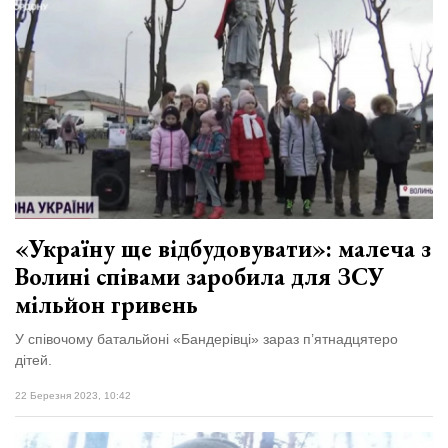
«Україну ще відбудовувати»: малеча з
Волині співами заробила для ЗСУ
мільйон гривень
У співочому батальйоні «Бандерівці» зараз п’ятнадцятеро
дітей.
22 Березня 2023, 10:42