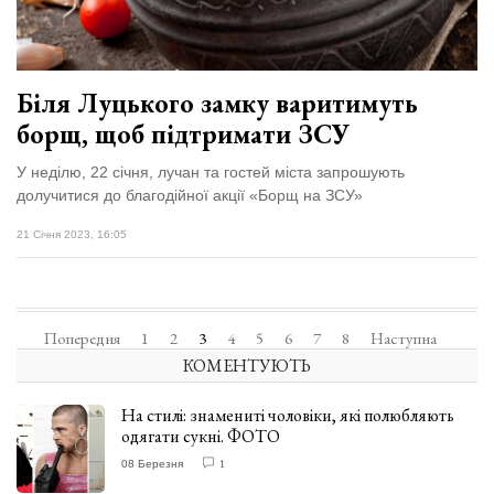
Біля Луцького замку варитимуть
борщ, щоб підтримати ЗСУ
У неділю, 22 січня, лучан та гостей міста запрошують
долучитися до благодійної акції «Борщ на ЗСУ»
21 Січня 2023, 16:05
Попередня
1
2
3
4
5
6
7
8
Наступна
КОМЕНТУЮТЬ
На стилі: знамениті чоловіки, які полюбляють
одягати сукні. ФОТО
08 Березня
1