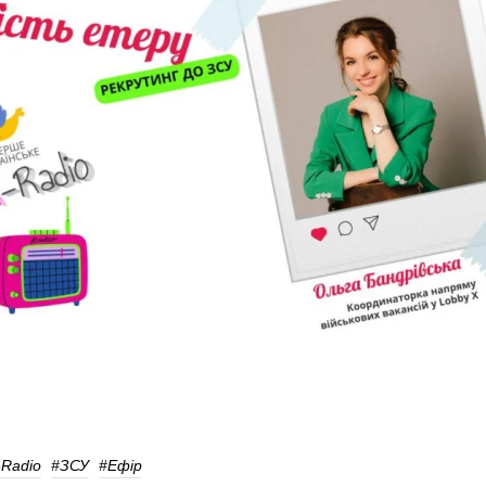
Radio
#ЗСУ
#Ефір