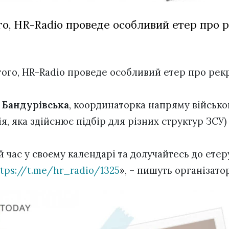
ого, HR-Radio проведе особливий етер про 
того, HR-Radio проведе особливий етер про рек
 Бандурівська
, координаторка напряму військо
ія, яка здійснює підбір для різних структур ЗСУ)
час у своєму календарі та долучайтесь до етеру
tps://t.me/hr_radio/1325
», – пишуть організато