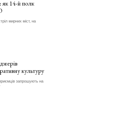
: як 14-й полк
О
тріл мирних міст, на
джерів
ративну культуру
приємців запрошують на
ї