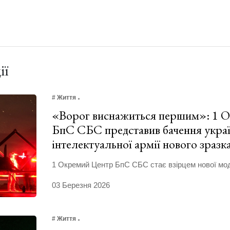
ії
# Життя
«Ворог виснажиться першим»: 1 
БпС СБС представив бачення украї
інтелектуальної армії нового зраз
1 Окремий Центр БпС СБС стає взірцем нової моде
03 Березня 2026
# Життя