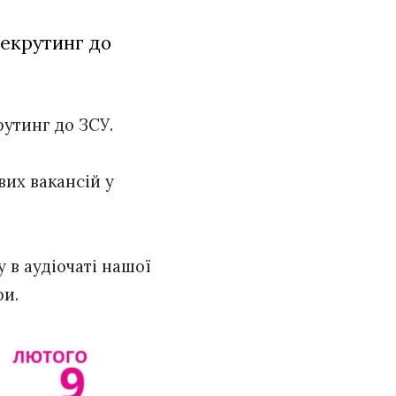
рекрутинг до
рутинг до ЗСУ.
вих вакансій у
 в аудіочаті нашої
ри.