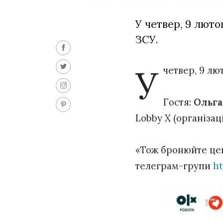
У четвер, 9 лют
ЗСУ.
У
четвер, 9 лю
Гостя:
Ольга
Lobby X (організац
«Тож бронюйте цей 
телеграм-групи
ht