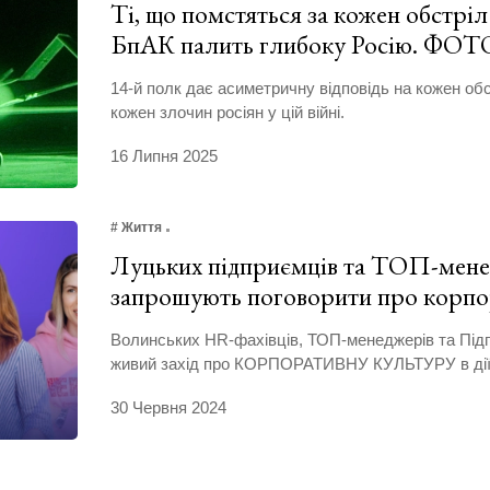
Ті, що помстяться за кожен обстріл
БпАК палить глибоку Росію. ФОТ
14-й полк дає асиметричну відповідь на кожен обс
кожен злочин росіян у цій війні.
16 Липня 2025
# Життя
Луцьких підприємців та ТОП-мене
запрошують поговорити про корпо
Волинських HR-фахівців, ТОП-менеджерів та Під
живий захід про КОРПОРАТИВНУ КУЛЬТУРУ в ді
30 Червня 2024