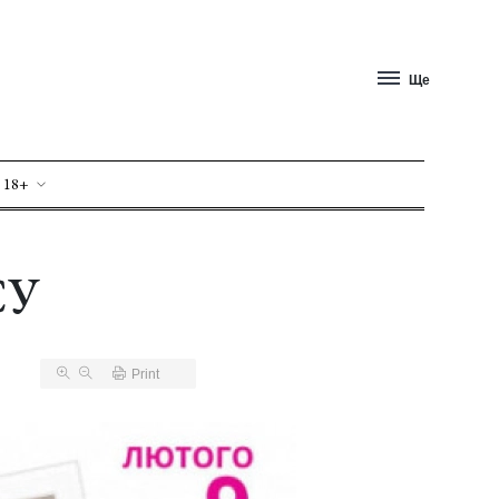
Ще
 18+
СУ
Print