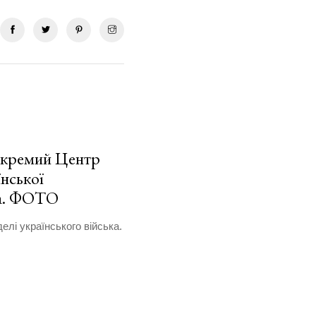
Окремий Центр
нської
ка. ФОТО
лі українського війська.