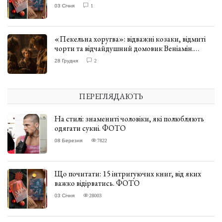
03 Січня
1
«Пекельна хоругва»: відважні козаки, відмиті
чорти та відчайдушний домовик Веніамін.
ВІДГУК
28 Грудня
2
ПЕРЕГЛЯДАЮТЬ
На стилі: знамениті чоловіки, які полюбляють
одягати сукні. ФОТО
08 Березня
7822
Що почитати: 15 інтригуючих книг, від яких
важко відірватись. ФОТО
03 Січня
28003