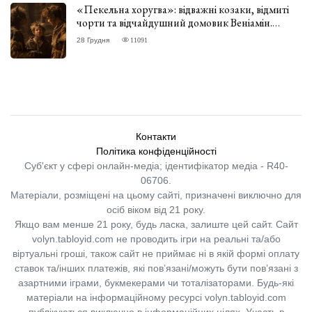
«Пекельна хоругва»: відважні козаки, відмиті
чорти та відчайдушний домовик Веніамін.
ВІДГУК
28 Грудня
11091
Контакти
Політика конфіденційності
Суб'єкт у сфері онлайн-медіа; ідентифікатор медіа - R40-
06706.
Матеріали, розміщені на цьому сайті, призначені виключно для
осіб віком від 21 року.
Якщо вам менше 21 року, будь ласка, залиште цей сайт.
Сайт
volyn.tabloyid.com не проводить ігри на реальні та/або
віртуальні гроші, також сайт не приймає ні в якій формі оплату
ставок та/інших платежів, які пов’язані/можуть бути пов’язані з
азартними іграми, букмекерами чи тоталізаторами. Будь-які
матеріали на інформаційному ресурсі volyn.tabloyid.com
публікуються виключно в інформаційних цілях. Участь в