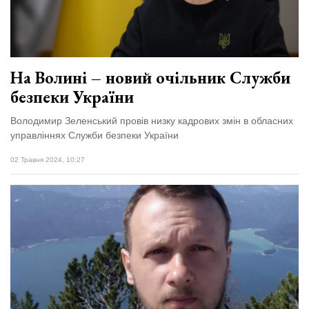
відбулася
XIX
29 Липня 2026
Спартакіада
579 переглядів
VolWe...
Всі розділи
На Волині – новий очільник Служби
безпеки України
Персона
Лайф
Володимир Зеленський провів низку кадрових змін в обласних
управліннях Служби безпеки України
Афіша
02 Травня 2024, 10:27
ZONE 18+
Контакти
Політика конфіденційності