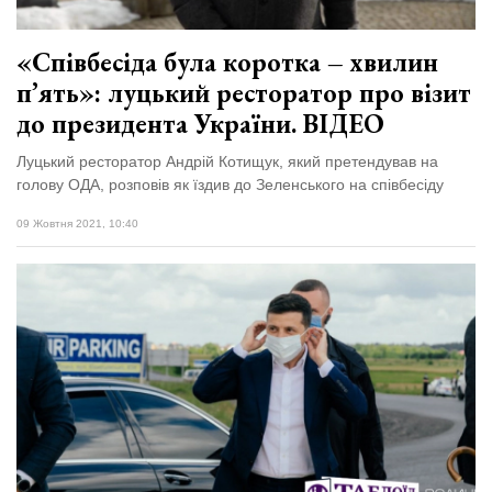
«Співбесіда була коротка – хвилин
п’ять»: луцький ресторатор про візит
до президента України. ВІДЕО
Луцький ресторатор Андрій Котищук, який претендував на
голову ОДА, розповів як їздив до Зеленського на співбесіду
09 Жовтня 2021, 10:40