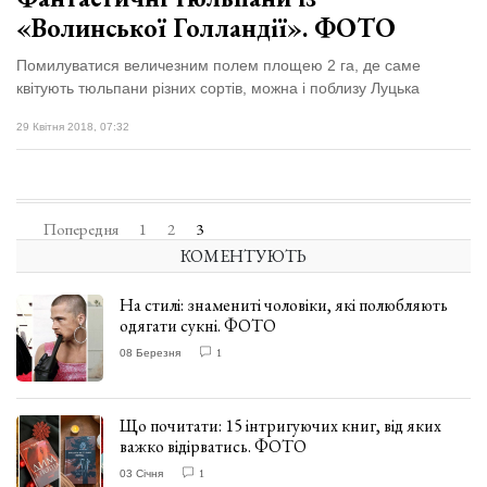
«Волинської Голландії». ФОТО
Помилуватися величезним полем площею 2 га, де саме
квітують тюльпани різних сортів, можна і поблизу Луцька
29 Квітня 2018, 07:32
Попередня
1
2
3
КОМЕНТУЮТЬ
На стилі: знамениті чоловіки, які полюбляють
одягати сукні. ФОТО
08 Березня
1
Що почитати: 15 інтригуючих книг, від яких
важко відірватись. ФОТО
03 Січня
1