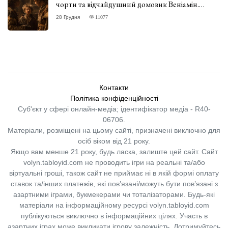
чорти та відчайдушний домовик Веніамін.
ВІДГУК
28 Грудня
11077
Контакти
Політика конфіденційності
Суб'єкт у сфері онлайн-медіа; ідентифікатор медіа - R40-
06706.
Матеріали, розміщені на цьому сайті, призначені виключно для
осіб віком від 21 року.
Якщо вам менше 21 року, будь ласка, залиште цей сайт.
Сайт
volyn.tabloyid.com не проводить ігри на реальні та/або
віртуальні гроші, також сайт не приймає ні в якій формі оплату
ставок та/інших платежів, які пов’язані/можуть бути пов’язані з
азартними іграми, букмекерами чи тоталізаторами. Будь-які
матеріали на інформаційному ресурсі volyn.tabloyid.com
публікуються виключно в інформаційних цілях. Участь в
азартних іграх може викликати ігрову залежність. Дотримуйтесь