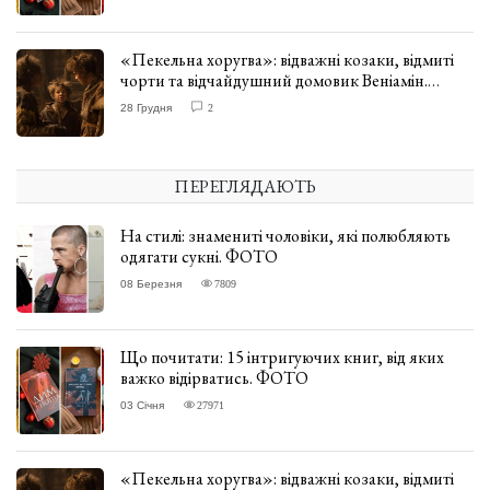
«Пекельна хоругва»: відважні козаки, відмиті
чорти та відчайдушний домовик Веніамін.
ВІДГУК
28 Грудня
2
ПЕРЕГЛЯДАЮТЬ
На стилі: знамениті чоловіки, які полюбляють
одягати сукні. ФОТО
08 Березня
7809
Що почитати: 15 інтригуючих книг, від яких
важко відірватись. ФОТО
03 Січня
27971
«Пекельна хоругва»: відважні козаки, відмиті