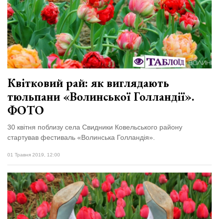
Зіньківський
залишив у
27 Липня 2026
Луцьку
738 переглядів
три...
Всі розділи
Персона
Квітковий рай: як виглядають
Лайф
тюльпани «Волинської Голландії».
Афіша
ФОТО
ZONE 18+
30 квітня поблизу села Свидники Ковельського району
стартував фестиваль «Волинська Голландія».
Контакти
01 Травня 2019, 12:00
Політика конфіденційності