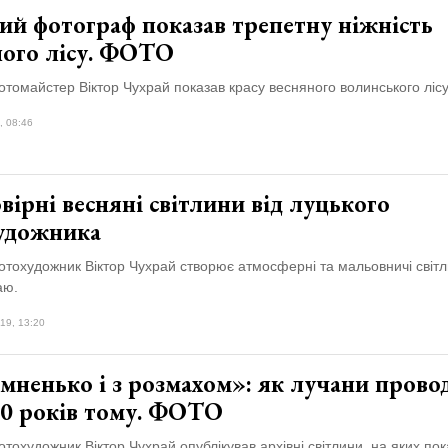
ий фотограф показав трепетну ніжність
ного лісу. ФОТО
томайстер Віктор Чухрай показав красу весняного волинського лісу
, 08:46
ірні весняні світлини від луцького
удожника
отохудожник Віктор Чухрай створює атмосферні та мальовничі світ
аю.
19, 13:20
мненько і з розмахом»: як лучани пров
30 років тому. ФОТО
тохудожник Віктор Чухрай опублікував архівні світлини, на яких пок