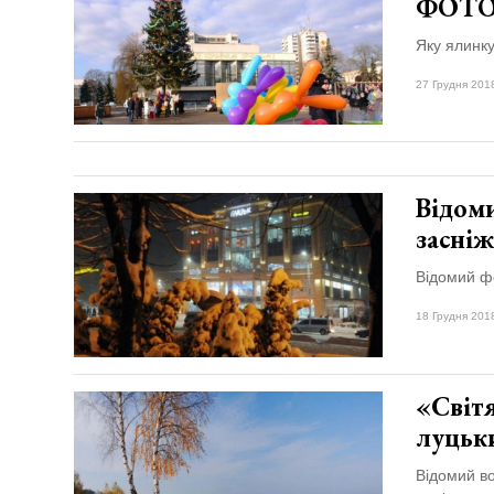
ФОТ
Яку ялинку
27 Грудня 201
Відоми
засні
Відомий фо
18 Грудня 201
«Світя
луцьки
Відомий в