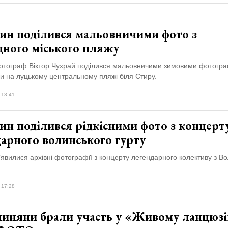
ин поділився мальовничими фото з
дного міського пляжу
отограф Віктор Чухрай поділився мальовничими зимовими фотогра
и на луцькому центральному пляжі біля Стиру.
 13:41
ин поділився рідкісними фото з концерт
дарного волинського гурту
’явилися архівні фотографії з концерту легендарного колективу з Во
 17:28
линяни брали участь у «Живому ланцюзі