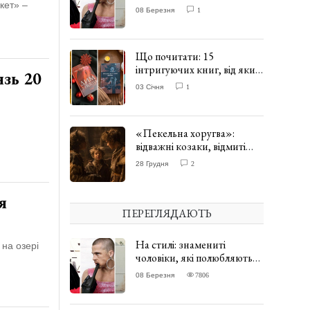
одягати сукні. ФОТО
кет» –
08 Березня
1
Що почитати: 15
інтригуючих книг, від яких
язь 20
важко відірватись. ФОТО
03 Січня
1
«Пекельна хоругва»:
відважні козаки, відмиті
чорти та відчайдушний
28 Грудня
2
домовик Веніамін. ВІДГУК
я
ПЕРЕГЛЯДАЮТЬ
На стилі: знамениті
 на озері
чоловіки, які полюбляють
одягати сукні. ФОТО
08 Березня
7806