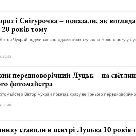
роз і Снігурочка – показали, як вигляда
 20 років тому
іктор Чухрай поділився спогадами зі святкування Нового року у Лу
8, 19:43
вий передноворічний Луцьк – на світлин
ого фотомайстра
томайстер Віктор Чухрай показав красу вечірнього передноворічно
8, 09:46
инку ставили в центрі Луцька 10 років 