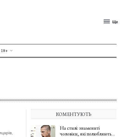
Ще
 18+
КОМЕНТУЮТЬ
На стилі: знамениті
царів,
чоловіки, які полюбляють