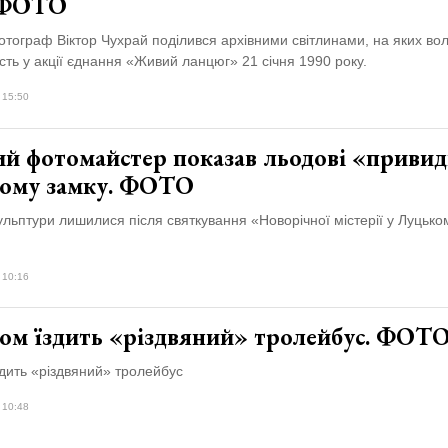
 ФОТО
тограф Віктор Чухрай поділився архівними світлинами, на яких во
сть у акції єднання «Живий ланцюг» 21 січня 1990 року.
 15:50
ий фотомайстер показав льодові «привид
ому замку. ФОТО
ульптури лишилися після святкування «Новорічної містерії у Луцько
 10:16
ом їздить «різдвяний» тролейбус. ФОТ
дить «різдвяний» тролейбус
 10:48