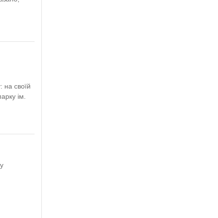
: на своїй
арку ім.
у