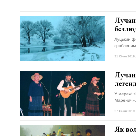
Лучан
безлю
Луцький ф
зробленим
31 Січня 2019,
Лучан
леген
У мережі з
Маренич».
27 Січня 2019,
Як во