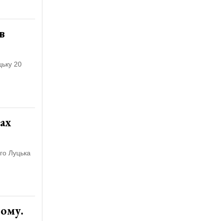
в
цьку 20
ах
го Луцька
тому.