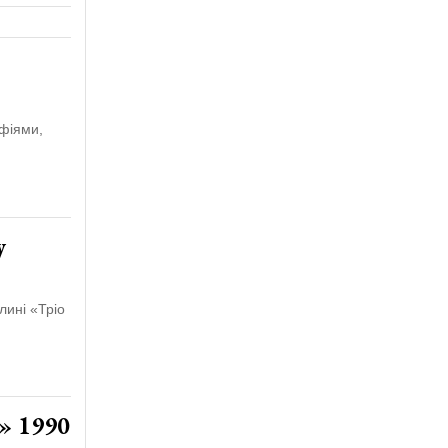
фіями,
у
лині «Тріо
» 1990