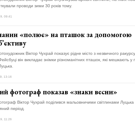
ткували проводи зими 30 років тому.
9, 09:41
чанин «полює» на пташок за допомогою
б’єктиву
тохудожник Віктор Чухрай показує рідне місто з незвичного ракурсу
 Фейсбуці він викладає знімки різноманітних пташок, які мешкають у п
Луцька.
9, 13:16
ий фотограф показав «знаки весни»
отограф Віктор Чухрай поділився мальовничими світлинами Луцька 
яний період.
9, 11:26