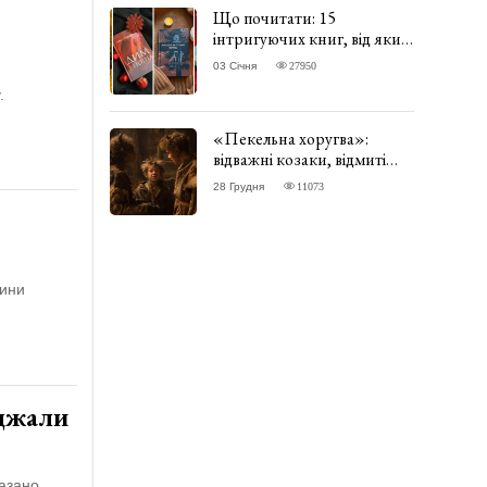
Що почитати: 15
інтригуючих книг, від яких
важко відірватись. ФОТО
03 Січня
27950
.
«Пекельна хоругва»:
відважні козаки, відмиті
чорти та відчайдушний
28 Грудня
11073
домовик Веніамін. ВІДГУК
лини
оджали
азано,