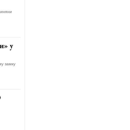
линяни
и» у
му замку
О