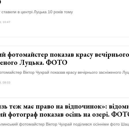
О
 ставили в центрі Луцька 10 років тому
8, 10:47
й фотомайстер показав красу вечірньог
женого Луцька. ФОТО
томайстер Віктор Чухрай показав красу вечірнього засніженого Луц
8, 09:03
зь теж має право на відпочинок»: відом
й фотограф показав осінь на озері. ФО
олинський фотомайстер Віктор Чухрай поділився осінніми фото Шац