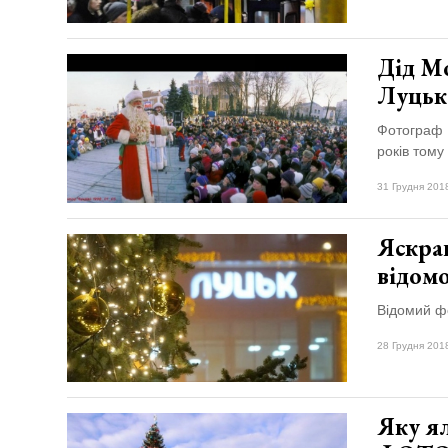
Дід Мо
Луцьк
Фотограф В
років тому
31 Грудня 201
Яскра
відом
Відомий фо
28 Грудня 201
Яку ял