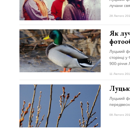
лучани свя
28 Лютого 201
Як лу
фотоо
Луцький фо
сторінці у
900-річчя 
11 Лютого 201
Луцьк
Луцький ф
передвесн
08 Лютого 201