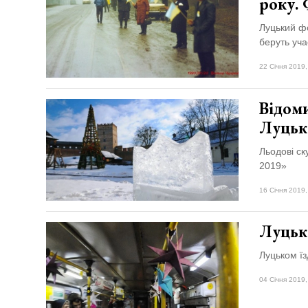
року.
Луцький фо
беруть уча
22 Січня 2019,
Відом
Луцьк
Льодові ск
2019»
16 Січня 2019,
Луцьк
Луцьком їз
04 Січня 2019,