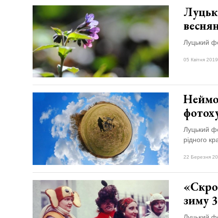
Луцьк
весня
Луцький фо
05 Квітня 2019
Неймов
фотох
Луцький ф
рідного кр
22 Березня 20
«Скро
зиму 
Луцький фо