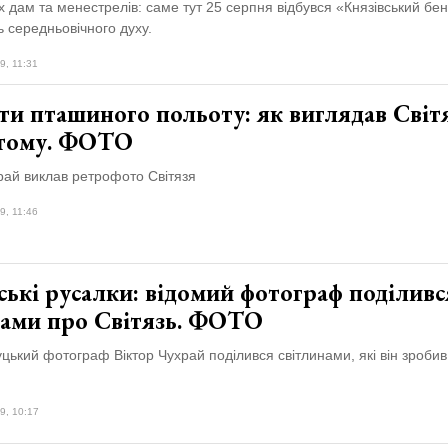
 дам та менестрелів: саме тут 25 серпня відбувся «Князівський бен
 середньовічного духу.
9, 11:31
ти пташиного польоту: як виглядав Світ
 тому. ФОТО
рай виклав ретрофото Світязя
9, 11:46
ькі русалки: відомий фотограф поділивс
дами про Світязь. ФОТО
цький фотограф Віктор Чухрай поділився світлинами, які він зробив
9, 10:17