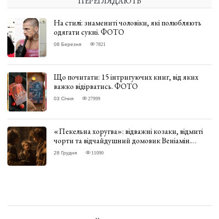
ПЕРЕГЛЯДАЮТЬ
На стилі: знамениті чоловіки, які полюбляють
одягати сукні. ФОТО
08 Березня
7821
Що почитати: 15 інтригуючих книг, від яких
важко відірватись. ФОТО
03 Січня
27999
«Пекельна хоругва»: відважні козаки, відмиті
чорти та відчайдушний домовик Веніамін.
ВІДГУК
28 Грудня
11090