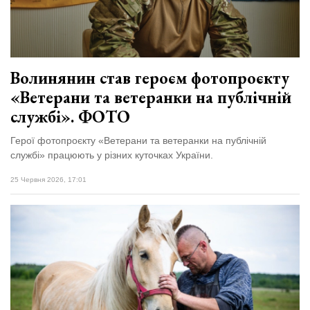
відбулася
XIX
29 Липня 2026
Спартакіада
575 переглядів
VolWe...
Всі розділи
Волинянин став героєм фотопроєкту
«Ветерани та ветеранки на публічній
Персона
службі». ФОТО
Лайф
Герої фотопроєкту «Ветерани та ветеранки на публічній
Афіша
службі» працюють у різних куточках України.
ZONE 18+
25 Червня 2026, 17:01
Контакти
Політика конфіденційності