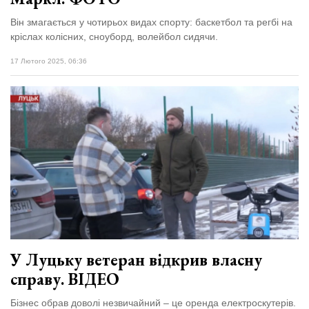
Він змагається у чотирьох видах спорту: баскетбол та регбі на
кріслах колісних, сноуборд, волейбол сидячи.
17 Лютого 2025, 06:36
У Луцьку ветеран відкрив власну
справу. ВІДЕО
Бізнес обрав доволі незвичайний – це оренда електроскутерів.