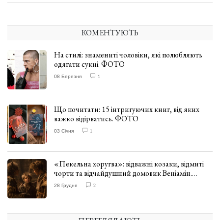
КОМЕНТУЮТЬ
На стилі: знамениті чоловіки, які полюбляють
одягати сукні. ФОТО
08 Березня
1
Що почитати: 15 інтригуючих книг, від яких
важко відірватись. ФОТО
03 Січня
1
«Пекельна хоругва»: відважні козаки, відмиті
чорти та відчайдушний домовик Веніамін.
ВІДГУК
28 Грудня
2