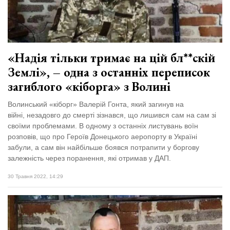
Зіньківський
залишив у
27 Липня 2026
Луцьку
730 переглядів
три...
Всі розділи
«Надія тільки тримає на цій бл**скій
Землі», – одна з останніх переписок
Персона
загиблого «кіборга» з Волині
Лайф
Волинський «кіборг» Валерій Гонта, який загинув на
Афіша
війні, незадовго до смерті зізнався, що лишився сам на сам зі
ZONE 18+
своїми проблемами. В одному з останніх листувань воїн
розповів, що про Героїв Донецького аеропорту в Україні
забули, а сам він найбільше боявся потрапити у боргову
Контакти
залежність через поранення, які отримав у ДАП.
Політика конфіденційності
30 Травня 2022, 14:29