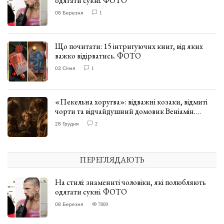
одягати сукні. ФОТО
08 Березня
1
Що почитати: 15 інтригуючих книг, від яких
важко відірватись. ФОТО
03 Січня
1
«Пекельна хоругва»: відважні козаки, відмиті
чорти та відчайдушний домовик Веніамін.
ВІДГУК
28 Грудня
2
ПЕРЕГЛЯДАЮТЬ
На стилі: знамениті чоловіки, які полюбляють
одягати сукні. ФОТО
08 Березня
7809