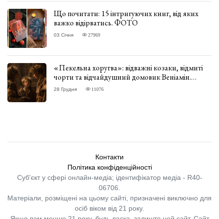
Що почитати: 15 інтригуючих книг, від яких
важко відірватись. ФОТО
03 Січня
27969
«Пекельна хоругва»: відважні козаки, відмиті
чорти та відчайдушний домовик Веніамін.
ВІДГУК
28 Грудня
11076
Контакти
Політика конфіденційності
Суб'єкт у сфері онлайн-медіа; ідентифікатор медіа - R40-
06706.
Матеріали, розміщені на цьому сайті, призначені виключно для
осіб віком від 21 року.
Якщо вам менше 21 року, будь ласка, залиште цей сайт.
Сайт