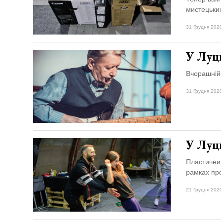
мистецьких
31 Грудня 202
У Луц
Вчорашній
31 Грудня 2020
У Луць
Пластичний
рамках про
21 Грудня 202