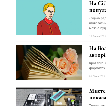
На Сі
попул
Луцька рад
втілюватим
можна буд
18 Липня 2021
На Вол
авторі
Крім того,
форматах 
01 Січня 2021,
Мисте
показа
Тепер вам 