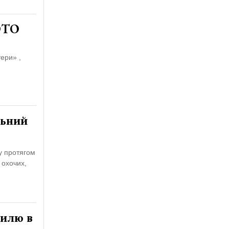
ФОТО
ери» ,
льний
у протягом
 охочих,
тилю в