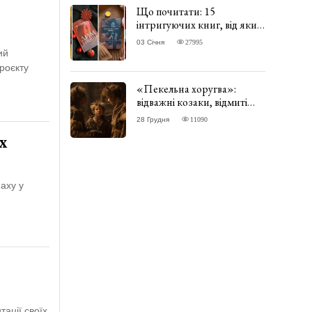
Що почитати: 15
інтригуючих книг, від яких
важко відірватись. ФОТО
03 Січня
27995
ий
роєкту
«Пекельна хоругва»:
відважні козаки, відмиті
чорти та відчайдушний
28 Грудня
11090
домовик Веніамін. ВІДГУК
х
аху у
ації своїх