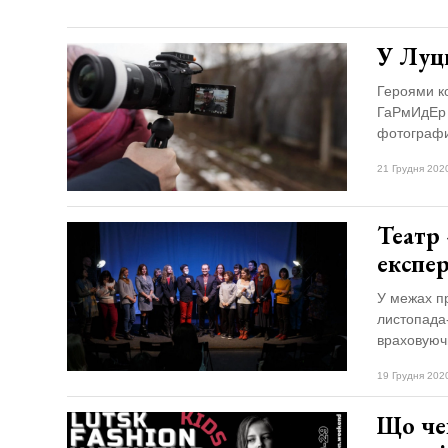
У Луц
Героями к
ГаРмИдЕр 
фотографи
21 Грудня 202
Театр
експе
У межах пр
листопада-
враховуючи
19 Грудня 202
Що че