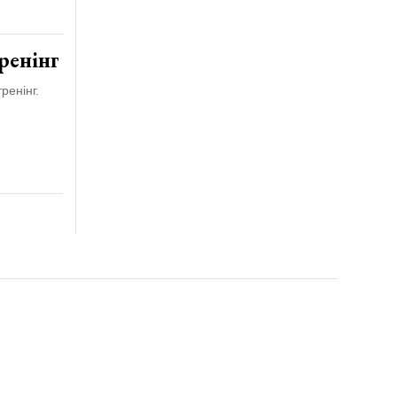
ренінг
ренінг.
 21 року.
льні гроші, також сайт не приймає ні в якій формі оплату