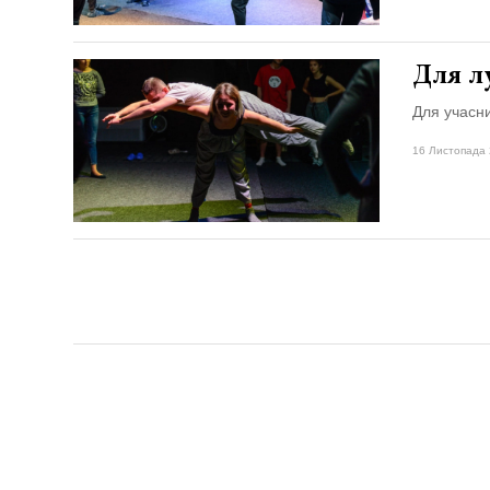
Для л
Для учасни
16 Листопада 
Матеріал
Якщо вам менше 21 року, будь ласка, залиште цей сайт