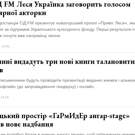
Д FM Леся Українка заговорить голосом
ярної акторки
іостанція СіД FM презентує новаторський проєкт «Привіт. Леся», як
е за підтримки Українського культурного фонду. Перші результати п
е почути вже наприкінці липня.
, 10:51
ині видадуть три нові книги талановити
в
 письменники будуть проводити презентації виданих книжок і альман
офлайн (до запровадження локдауну) і онлайн.
 13:16
цький простір «ГаРмИдЕр ангар-stage»
в нове надбання
не потрібно брати в оренду дорогу техніку, щоб забезпечити презент