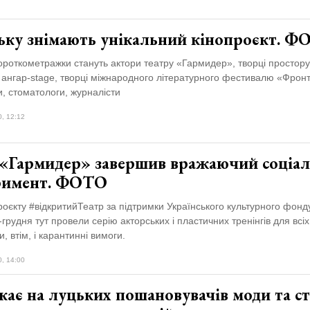
ьку знімають унікальний кінопроєкт. 
ороткометражки стануть актори театру «Гармидер», творці простору
ангар-stage, творці міжнародного літературного фестивалю «Фронт
, стоматологи, журналісти
0, 12:12
 «Гармидер» завершив вражаючий соціа
римент. ФОТО
оєкту #відкритийТеатр за підтримки Українського культурного фонд
грудня тут провели серію акторських і пластичних тренінгів для всіх
, втім, і карантинні вимоги.
0, 14:00
кає на луцьких пошановувачів моди та с