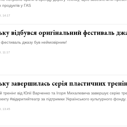
 продуктів у ГАS
0, 14:17
ьку відбувся оригінальний фестиваль дж
 фестиваль джазу був неймовірним!
, 11:17
ку завершилась серія пластичних тренін
 тренінг від Юлії Варченко та Ігоря Михалевича завершує серію трен
екту #відкритийтеатр за підтримки Українського культурного фонду.
0, 13:45