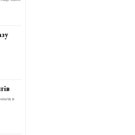
азу
гів
інгів в