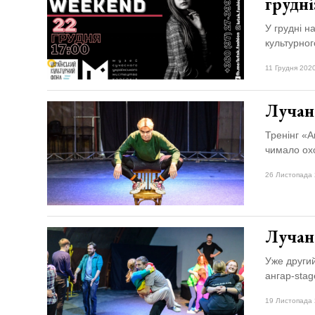
грудні
У грудні н
культурног
11 Грудня 2020
Лучан
Тренінг «А
чимало охо
26 Листопада 
Лучан 
Уже другий
ангар-stag
19 Листопада 