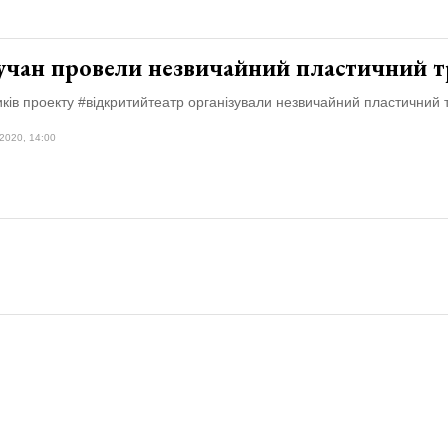
учан провели незвичайний пластичний т
ків проекту #відкритийтеатр організували незвичайний пластичний т
2020, 14:00
Контакти
Політика конфіденційності
Суб'єкт у сфері онлайн-медіа; ідентифікатор медіа - R40-06706.
и, розміщені на цьому сайті, призначені виключно для осіб віком від
.
Сайт volyn.tabloyid.com не проводить ігри на реальні та/або віртуа