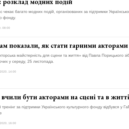
: розклад модних подій
ас чекає багато модних подій, організованих за підтримки Українсько
о фонду.
, 08:00
ам показали, як стати гарними акторами
кторська майстерність для сцени та життя» від Павла Порицького зі
чих у середу, 25 листопада.
2020, 14:00
вчили бути акторами на сцені та в житт
 тренінг за підтримки Українського культурного фонду відбувся у 
e
2020, 16:00