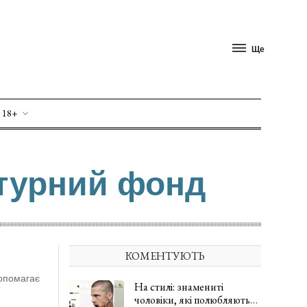
Ще
 18+
ьтурний фонд
КОМЕНТУЮТЬ
допомагає
На стилі: знамениті
чоловіки, які полюбляють