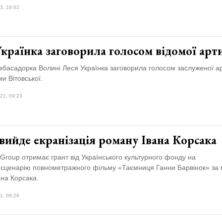
3, 19:02
країнка заговорила голосом відомої арт
мбасадорка Волині Леся Українка заговорила голосом заслуженої а
ми Вітовської.
21, 09:23
 вийде екранізація роману Івана Корсака
Group отримає грант від Українського культурного фонду на
 сценарію повнометражного фільму «Таємниця Ганни Барвінок» за
ана Корсака.
1, 09:28