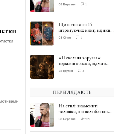
одягати сукні. ФОТО
08 Березня
1
Що почитати: 15
истки
інтригуючих книг, від яких
важко відірватись. ФОТО
03 Січня
1
ртистки
«Пекельна хоругва»:
відважні козаки, відмиті
чорти та відчайдушний
28 Грудня
2
домовик Веніамін. ВІДГУК
ПЕРЕГЛЯДАЮТЬ
 мотивами
На стилі: знамениті
чоловіки, які полюбляють
одягати сукні. ФОТО
08 Березня
7820