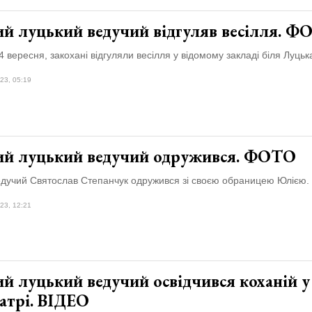
ий луцький ведучий відгуляв весілля. 
4 вересня, закохані відгуляли весілля у відомому закладі біля Луцьк
23, 05:19
ий луцький ведучий одружився. ФОТО
едучий Святослав Степанчук одружився зі своєю обраницею Юлією.
23, 12:21
й луцький ведучий освідчився коханій у
атрі. ВІДЕО