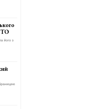
ького
ОТО
а його з
кий
обраницею