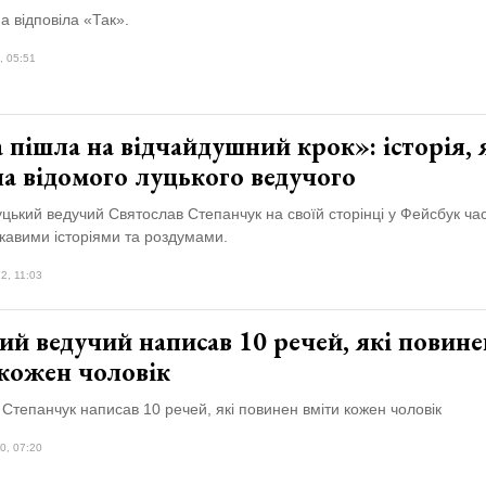
а відповіла «Так».
, 05:51
пішла на відчайдушний крок»: історія, 
а відомого луцького ведучого
цький ведучий Святослав Степанчук на своїй сторінці у Фейсбук ча
ікавими історіями та роздумами.
2, 11:03
й ведучий написав 10 речей, які повине
 кожен чоловік
Степанчук написав 10 речей, які повинен вміти кожен чоловік
0, 07:20