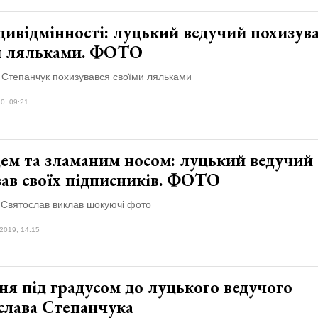
ивідмінності: луцький ведучий похизув
и ляльками. ФОТО
 Степанчук похизувався своїми ляльками
0, 09:21
цем та зламаним носом: луцький ведучий
вав своїх підписників. ФОТО
 Святослав виклав шокуючі фото
2019, 14:15
я під градусом до луцького ведучого
слава Степанчука