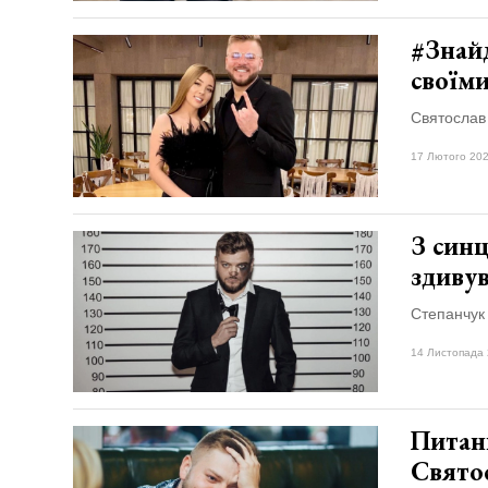
#Знайд
своїм
Святослав
17 Лютого 202
З син
здиву
Степанчук
14 Листопада 
Питанн
Свято