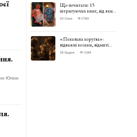
оєї
Що почитати: 15
інтригуючих книг, від яких
важко відірватись. ФОТО
03 Січня
27983
«Пекельна хоругва»:
відважні козаки, відмиті
чорти та відчайдушний
28 Грудня
11084
домовик Веніамін. ВІДГУК
ння.
цею Юлією
ля.