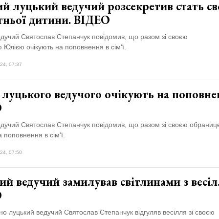
й луцький ведучий розсекретив стать св
тньої дитини. ВІДЕО
едучий Святослав Степанчук повідомив, що разом зі своєю
Юлією очікують на поповнення в сім'ї.
24, 07:37
ї луцького ведучого очікують на поповне
О
едучий Святослав Степанчук повідомив, що разом зі своєю обрани
а поповнення в сім'ї.
24, 07:50
й ведучий замилував світлинами з весіл
О
но луцький ведучий Святослав Степанчук відгуляв весілля зі своєю