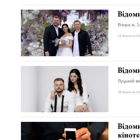
Відом
Вчора ж, 1
15 Вересня 20
Відом
Луцький в
08 Вересня 20
Відоми
кіноте