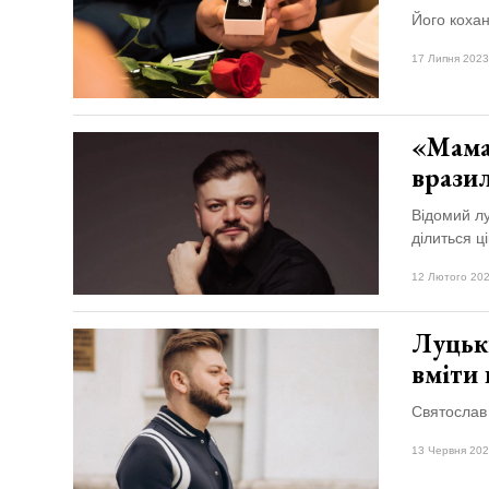
Його кохан
17 Липня 2023
«Мама 
вразил
Відомий лу
ділиться ц
12 Лютого 202
Луцьки
вміти
Святослав 
13 Червня 202