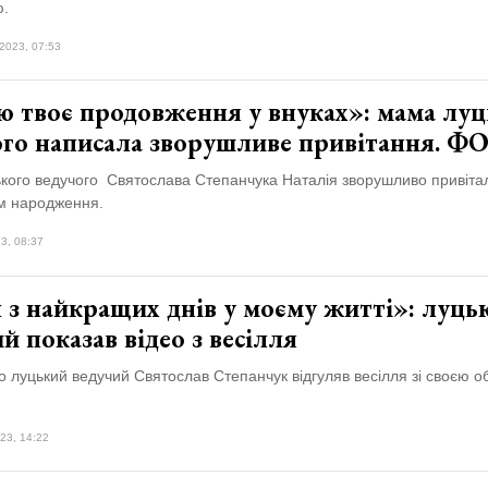
ю.
2023, 07:53
ю твоє продовження у внуках»: мама луц
ого написала зворушливе привітання. Ф
кого ведучого Святослава Степанчука Наталія зворушливо привітал
м народження.
3, 08:37
 з найкращих днів у моєму житті»: луць
й показав відео з весілля
 луцький ведучий Святослав Степанчук відгуляв весілля зі своєю 
23, 14:22