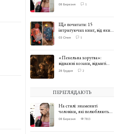
одягати сукні. ФОТО
08 Березня
1
Що почитати: 15
інтригуючих книг, від яких
важко відірватись. ФОТО
03 Січня
1
«Пекельна хоругва»:
відважні козаки, відмиті
чорти та відчайдушний
28 Грудня
2
домовик Веніамін. ВІДГУК
ПЕРЕГЛЯДАЮТЬ
На стилі: знамениті
чоловіки, які полюбляють
одягати сукні. ФОТО
08 Березня
7813