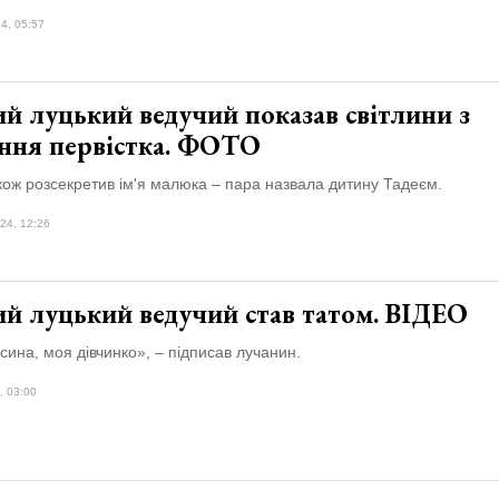
4, 05:57
й луцький ведучий показав світлини з
ння первістка. ФОТО
кож розсекретив ім'я малюка – пара назвала дитину Тадеєм.
24, 12:26
ий луцький ведучий став татом. ВІДЕО
сина, моя дівчинко», – підписав лучанин.
, 03:00