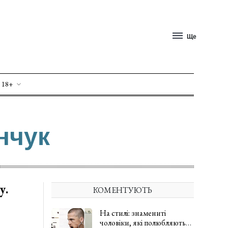
Ще
 18+
нчук
у.
КОМЕНТУЮТЬ
На стилі: знамениті
чоловіки, які полюбляють