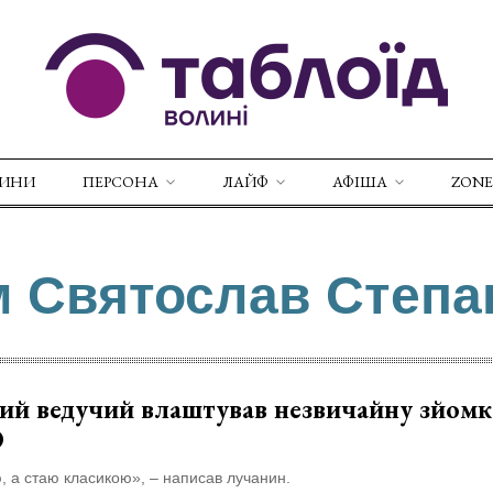
ВИНИ
ПЕРСОНА
ЛАЙФ
АФІША
ZONE
м Святослав Степа
ий ведучий влаштував незвичайну зйомк
О
, а стаю класикою», – написав лучанин.