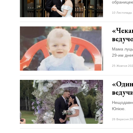
обранице
10 Листопада 
«Чека
ведуч
Мама луць
29-им дне
25 Жовтня 202
«Один
ведучи
Нещодавно
Юлією.
26 Вересня 20