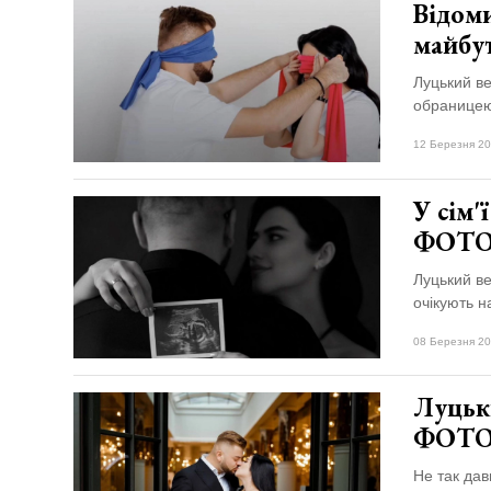
Відоми
майбу
Луцький в
обраницею 
12 Березня 20
У сім'
ФОТ
Луцький в
очікують н
08 Березня 20
Луцьки
ФОТ
Не так дав