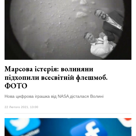
Марсова істерія: волиняни
підхопили всесвітній флешмоб.
ФОТО
Нова цифрова іграшка від NASA дісталася Волині
22 Лютого 2021, 13:00