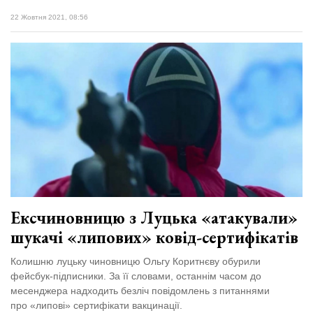
22 Жовтня 2021, 08:56
Ексчиновницю з Луцька «атакували»
шукачі «липових» ковід-сертифікатів
Колишню луцьку чиновницю Ольгу Коритнєву обурили
фейсбук-підписники. За її словами, останнім часом до
месенджера надходить безліч повідомлень з питаннями
про «липові» сертифікати вакцинації.