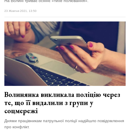
На Волині триває осіннє «тихе полювання».
23 Жовтня 2021, 13:50
Волинянка викликала поліцію через
те, що її видалили з групи у
соцмережі
Днями працівникам патрульної поліції надійшло повідомлення
про конфлікт.