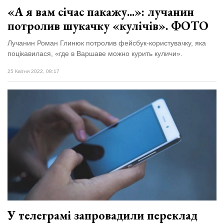
«А я вам січас пакажу...»: лучанин
потролив шукачку «кулічів». ФОТО
Лучанин Роман Глинюк потролив фейсбук-користувачку, яка
поцікавилася, «где в Варшаве можно курить куличи».
25 Квітня 2022, 08:17
У телеграмі запровадили переклад