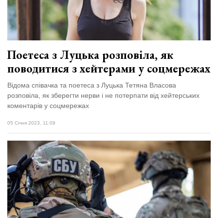
Зіньківський
залишив у
27 Липня 2026
Луцьку
744 переглядів
три...
Всі розділи
Поетеса з Луцька розповіла, як
поводитися з хейтерами у соцмережах
Персона
Лайф
Відома співачка та поетеса з Луцька Тетяна Власова
розповіла, як зберегти нерви і не потерпати від хейтерських
Афіша
коментарів у соцмережах
ZONE 18+
05 Січня 2023, 11:09
Контакти
Політика конфіденційності