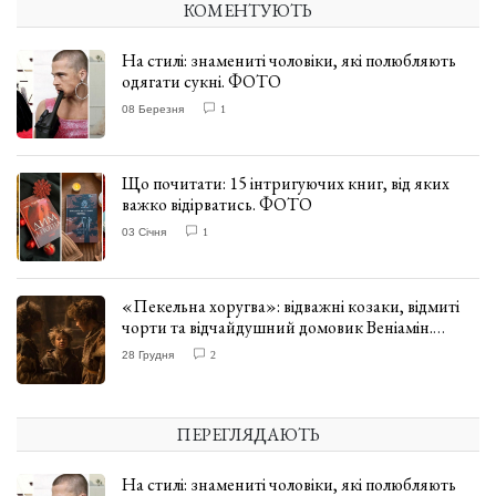
КОМЕНТУЮТЬ
На стилі: знамениті чоловіки, які полюбляють
одягати сукні. ФОТО
08 Березня
1
Що почитати: 15 інтригуючих книг, від яких
важко відірватись. ФОТО
03 Січня
1
«Пекельна хоругва»: відважні козаки, відмиті
чорти та відчайдушний домовик Веніамін.
ВІДГУК
28 Грудня
2
ПЕРЕГЛЯДАЮТЬ
На стилі: знамениті чоловіки, які полюбляють