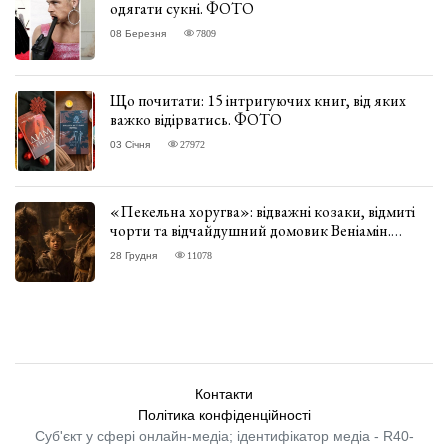
одягати сукні. ФОТО
08 Березня
7809
Що почитати: 15 інтригуючих книг, від яких
важко відірватись. ФОТО
03 Січня
27972
«Пекельна хоругва»: відважні козаки, відмиті
чорти та відчайдушний домовик Веніамін.
ВІДГУК
28 Грудня
11078
Контакти
Політика конфіденційності
Суб'єкт у сфері онлайн-медіа; ідентифікатор медіа - R40-