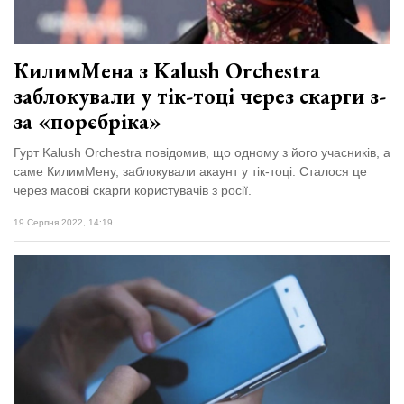
КилимМена з Kalush Orchestra
заблокували у тік-тоці через скарги з-
за «порєбріка»
Гурт Kalush Orchestra повідомив, що одному з його учасників, а
саме КилимМену, заблокували акаунт у тік-тоці. Сталося це
через масові скарги користувачів з росії.
19 Серпня 2022, 14:19