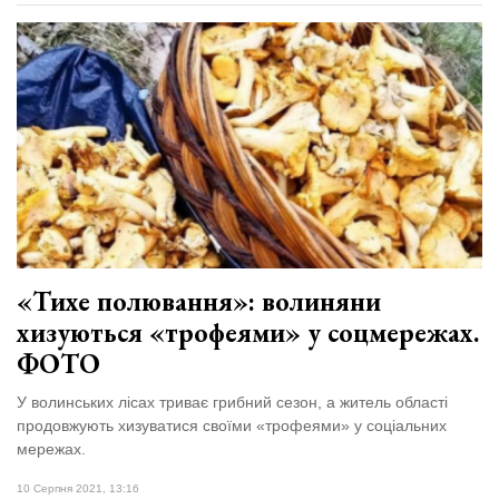
«Тихе полювання»: волиняни
хизуються «трофеями» у соцмережах.
ФОТО
У волинських лісах триває грибний сезон, а житель області
продовжують хизуватися своїми «трофеями» у соціальних
мережах.
10 Серпня 2021, 13:16