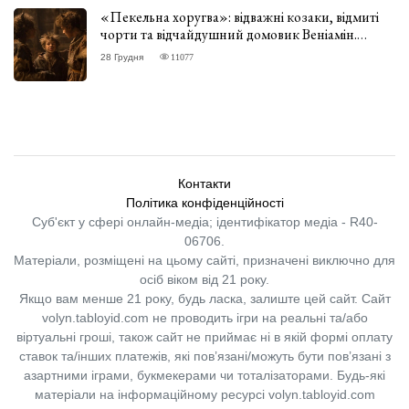
«Пекельна хоругва»: відважні козаки, відмиті
чорти та відчайдушний домовик Веніамін.
ВІДГУК
28 Грудня
11077
Контакти
Політика конфіденційності
Суб'єкт у сфері онлайн-медіа; ідентифікатор медіа - R40-
06706.
Матеріали, розміщені на цьому сайті, призначені виключно для
осіб віком від 21 року.
Якщо вам менше 21 року, будь ласка, залиште цей сайт.
Сайт
volyn.tabloyid.com не проводить ігри на реальні та/або
віртуальні гроші, також сайт не приймає ні в якій формі оплату
ставок та/інших платежів, які пов’язані/можуть бути пов’язані з
азартними іграми, букмекерами чи тоталізаторами. Будь-які
матеріали на інформаційному ресурсі volyn.tabloyid.com