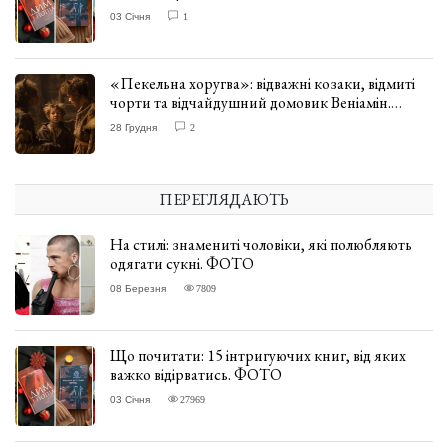
03 Січня
1
«Пекельна хоругва»: відважні козаки, відмиті
чорти та відчайдушний домовик Веніамін.
ВІДГУК
28 Грудня
2
ПЕРЕГЛЯДАЮТЬ
На стилі: знамениті чоловіки, які полюбляють
одягати сукні. ФОТО
08 Березня
7809
Що почитати: 15 інтригуючих книг, від яких
важко відірватись. ФОТО
03 Січня
27969