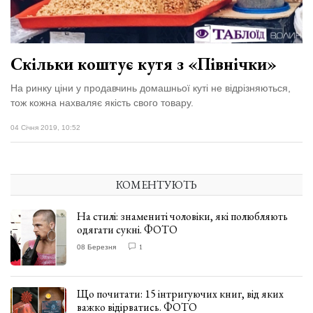
Скільки коштує кутя з «Північки»
На ринку ціни у продавчинь домашньої куті не відрізняються,
тож кожна нахваляє якість свого товару.
04 Січня 2019, 10:52
КОМЕНТУЮТЬ
На стилі: знамениті чоловіки, які полюбляють
одягати сукні. ФОТО
08 Березня
1
Що почитати: 15 інтригуючих книг, від яких
важко відірватись. ФОТО