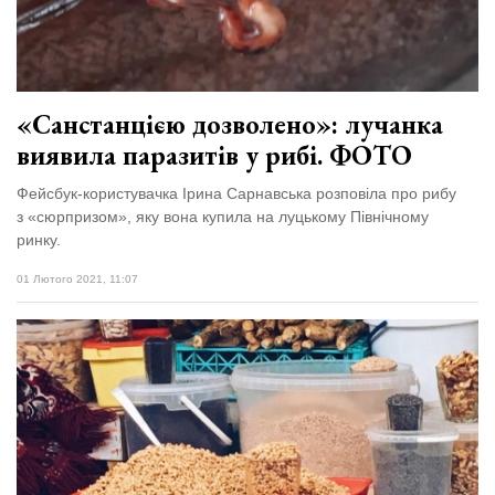
Зіньківський
залишив у
27 Липня 2026
Луцьку
730 переглядів
три...
Всі розділи
«Санстанцією дозволено»: лучанка
виявила паразитів у рибі. ФОТО
Персона
Лайф
Фейсбук-користувачка Ірина Сарнавська розповіла про рибу
з «сюрпризом», яку вона купила на луцькому Північному
Афіша
ринку.
ZONE 18+
01 Лютого 2021, 11:07
Контакти
Політика конфіденційності