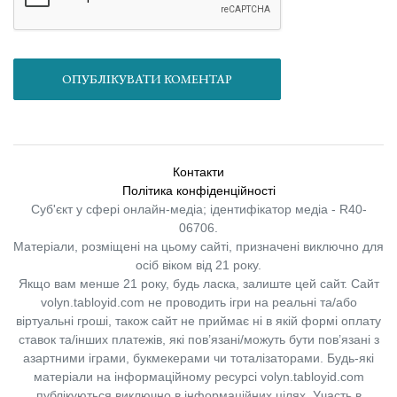
ОПУБЛІКУВАТИ КОМЕНТАР
Контакти
Політика конфіденційності
Суб'єкт у сфері онлайн-медіа; ідентифікатор медіа - R40-
06706.
Матеріали, розміщені на цьому сайті, призначені виключно для
осіб віком від 21 року.
Якщо вам менше 21 року, будь ласка, залиште цей сайт.
Сайт
volyn.tabloyid.com не проводить ігри на реальні та/або
віртуальні гроші, також сайт не приймає ні в якій формі оплату
ставок та/інших платежів, які пов’язані/можуть бути пов’язані з
азартними іграми, букмекерами чи тоталізаторами. Будь-які
матеріали на інформаційному ресурсі volyn.tabloyid.com
публікуються виключно в інформаційних цілях. Участь в