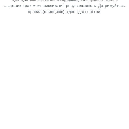
азартних іграх може викликати ігрову залежність. Дотримуйтесь
правил (принципів) відповідальної гри.
Copyright © 2014-2026,
«Таблоїд Волині»
Використання матеріалів сайту
лише за умови посилання на
«Таблоїд Волині»
не нижче другого абзацу.