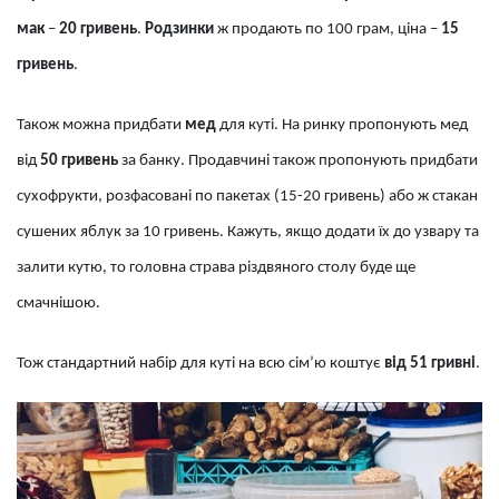
мак
–
20 гривень
.
Родзинки
ж продають по 100 грам, ціна –
15
гривень
.
Також можна придбати
мед
для куті. На ринку пропонують мед
від
50 гривень
за банку. Продавчині також пропонують придбати
сухофрукти, розфасовані по пакетах (15-20 гривень) або ж стакан
сушених яблук за 10 гривень. Кажуть, якщо додати їх до узвару та
залити кутю, то головна страва різдвяного столу буде ще
смачнішою.
Тож стандартний набір для куті на всю сім’ю коштує
від 51 гривні
.