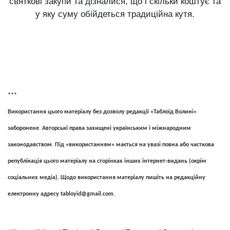
святкові закупи та дізналися, що і скільки коштує та
у яку суму обійдеться традиційна кутя.
***
Використання цього матеріалу без дозволу редакції «Таблоїд Волині»
заборонене. Авторські права захищені українським і міжнародним
законодавством. Під «використанням» мається на увазі повна або часткова
републікація цього матеріалу на сторінках інших інтернет-видань (окрім
соціальних медіа). Щодо використання матеріалу пишіть на редакційну
електронну адресу
tabloyid@gmail.com
.