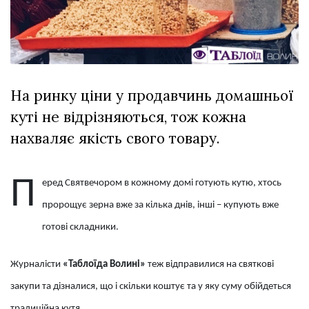
Зіньківський
залишив у
27 Липня 2026
Луцьку
725 переглядів
три...
Всі розділи
На ринку ціни у продавчинь домашньої
Персона
куті не відрізняються, тож кожна
Лайф
нахваляє якість свого товару.
Афіша
ZONE 18+
П
еред Святвечором в кожному домі готують кутю, хтось
Контакти
пророщує зерна вже за кілька днів, інші – купують вже
Політика конфіденційності
готові складники.
Журналісти
«Таблоїда Волині»
теж відправилися на святкові
закупи та дізналися, що і скільки коштує та у яку суму обійдеться
традиційна кутя.