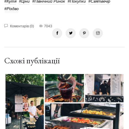
#кутя
#ціни
#Північний Ринок
#покупки
#Святвечір
#Різдво
Коментарів (0)
7043
Схожі публікації