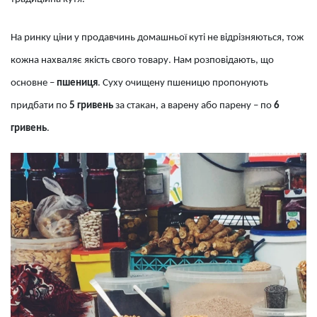
На ринку ціни у продавчинь домашньої куті не відрізняються, тож
кожна нахваляє якість свого товару. Нам розповідають, що
основне –
пшениця
. Суху очищену пшеницю пропонують
придбати по
5 гривень
за стакан, а варену або парену – по
6
гривень
.