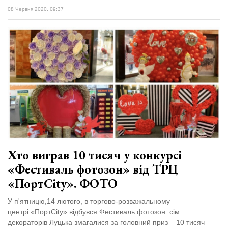
08 Червня 2020, 09:37
Хто виграв 10 тисяч у конкурсі
«Фестиваль фотозон» від ТРЦ
«ПортCity». ФОТО
У п'ятницю,14 лютого, в торгово-розважальному
центрі «ПортCity» відбувся Фестиваль фотозон: сім
декораторів Луцька змагалися за головний приз – 10 тисяч