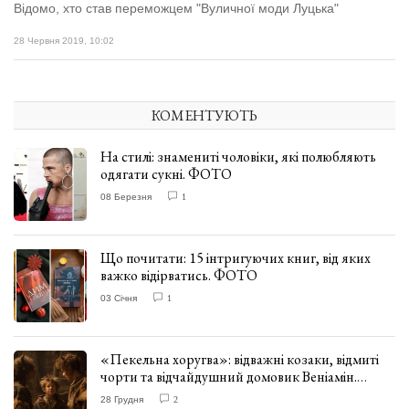
Відомо, хто став переможцем "Вуличної моди Луцька"
28 Червня 2019, 10:02
КОМЕНТУЮТЬ
На стилі: знамениті чоловіки, які полюбляють
одягати сукні. ФОТО
08 Березня
1
Що почитати: 15 інтригуючих книг, від яких
важко відірватись. ФОТО
03 Січня
1
«Пекельна хоругва»: відважні козаки, відмиті
чорти та відчайдушний домовик Веніамін.
ВІДГУК
28 Грудня
2