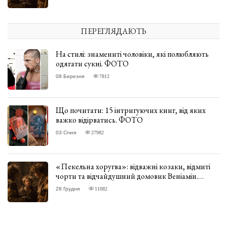
ПЕРЕГЛЯДАЮТЬ
На стилі: знамениті чоловіки, які полюбляють
одягати сукні. ФОТО
08 Березня
7812
Що почитати: 15 інтригуючих книг, від яких
важко відірватись. ФОТО
03 Січня
27982
«Пекельна хоругва»: відважні козаки, відмиті
чорти та відчайдушний домовик Веніамін.
ВІДГУК
28 Грудня
11082