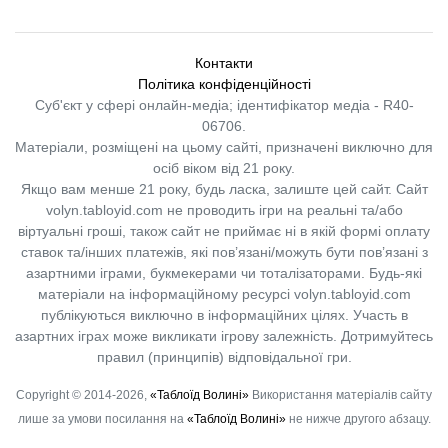
Контакти
Політика конфіденційності
Суб'єкт у сфері онлайн-медіа; ідентифікатор медіа - R40-
06706.
Матеріали, розміщені на цьому сайті, призначені виключно для
осіб віком від 21 року.
Якщо вам менше 21 року, будь ласка, залиште цей сайт.
Сайт
volyn.tabloyid.com не проводить ігри на реальні та/або
віртуальні гроші, також сайт не приймає ні в якій формі оплату
ставок та/інших платежів, які пов’язані/можуть бути пов’язані з
азартними іграми, букмекерами чи тоталізаторами. Будь-які
матеріали на інформаційному ресурсі volyn.tabloyid.com
публікуються виключно в інформаційних цілях. Участь в
азартних іграх може викликати ігрову залежність. Дотримуйтесь
правил (принципів) відповідальної гри.
Copyright © 2014-2026,
«Таблоїд Волині»
Використання матеріалів сайту
лише за умови посилання на
«Таблоїд Волині»
не нижче другого абзацу.