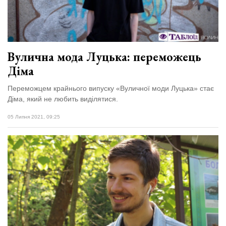
Зіньківський
залишив у
27 Липня 2026
Луцьку
761 переглядів
три...
Всі розділи
Вулична мода Луцька: переможець
Діма
Персона
Лайф
Переможцем крайнього випуску «Вуличної моди Луцька» стає
Діма, який не любить виділятися.
Афіша
05 Липня 2021, 09:25
ZONE 18+
Контакти
Політика конфіденційності