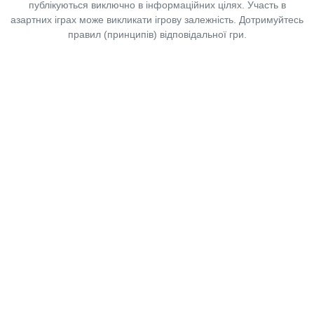
публікуються виключно в інформаційних цілях. Участь в
азартних іграх може викликати ігрову залежність. Дотримуйтесь
правил (принципів) відповідальної гри.
Copyright © 2014-2026,
«Таблоїд Волині»
Використання матеріалів сайту
лише за умови посилання на
«Таблоїд Волині»
не нижче другого абзацу.