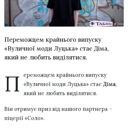
Зіньківський
залишив у
27 Липня 2026
Луцьку
677 переглядів
три...
Всі розділи
Переможцем крайнього випуску
Персона
«Вуличної моди Луцька» стає Діма,
Лайф
який не любить виділятися.
Афіша
ZONE 18+
П
ереможцем крайнього випуску
«Вуличної моди Луцька» стає
Діма
,
Контакти
який не любить виділятися.
Політика конфіденційності
Він отримує приз від нашого партнера –
піцерії «Соло».