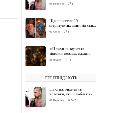
одягати сукні. ФОТО
08 Березня
1
Що почитати: 15
інтригуючих книг, від яких
важко відірватись. ФОТО
03 Січня
1
«Пекельна хоругва»:
відважні козаки, відмиті
чорти та відчайдушний
28 Грудня
2
домовик Веніамін. ВІДГУК
ПЕРЕГЛЯДАЮТЬ
На стилі: знамениті
чоловіки, які полюбляють
одягати сукні. ФОТО
08 Березня
7815