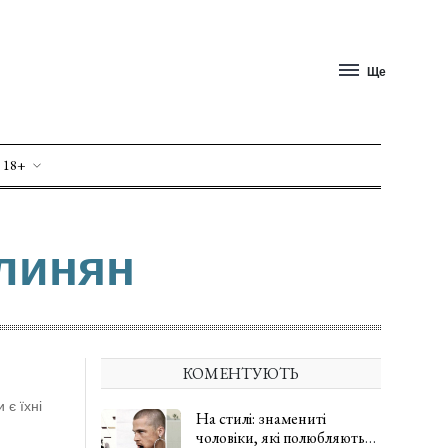
Ще
 18+
олинян
КОМЕНТУЮТЬ
 є їхні
На стилі: знамениті
чоловіки, які полюбляють