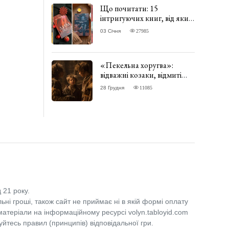
Що почитати: 15
інтригуючих книг, від яких
важко відірватись. ФОТО
03 Січня
27985
«Пекельна хоругва»:
відважні козаки, відмиті
чорти та відчайдушний
28 Грудня
11085
домовик Веніамін. ВІДГУК
 21 року.
льні гроші, також сайт не приймає ні в якій формі оплату
 матеріали на інформаційному ресурсі volyn.tabloyid.com
уйтесь правил (принципів) відповідальної гри.