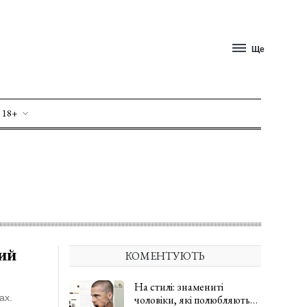
Ще
 18+
кий
КОМЕНТУЮТЬ
На стилі: знамениті
ах.
чоловіки, які полюбляють