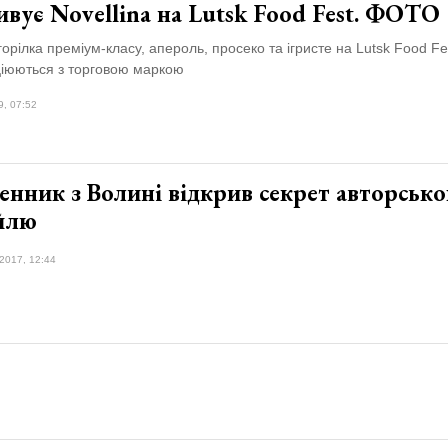
вує Novellina на Lutsk Food Fest. ФОТО
горілка преміум-класу, апероль, просеко та ігристе на Lutsk Food Fe
ціюються з торговою маркою
9, 07:52
енник з Волині відкрив секрет авторсько
йлю
2017, 12:44