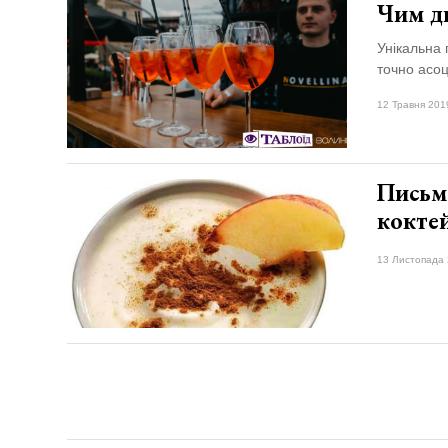
Чим ди
Унікальна 
точно асо
12 Травня 201
​Письм
кокте
13 Листопада 