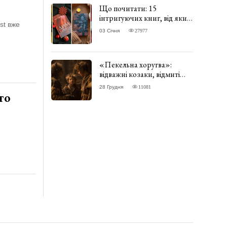
Що почитати: 15
інтригуючих книг, від яких
st вже
важко відірватись. ФОТО
03 Січня
27977
«Пекельна хоругва»:
відважні козаки, відмиті
чорти та відчайдушний
28 Грудня
11081
домовик Веніамін. ВІДГУК
го