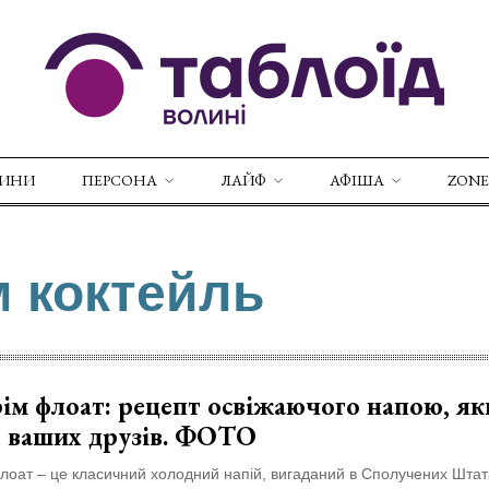
ВИНИ
ПЕРСОНА
ЛАЙФ
АФІША
ZONE
м коктейль
ім флоат: рецепт освіжаючого напою, я
є ваших друзів. ФОТО
лоат – це класичний холодний напій, вигаданий в Сполучених Штат