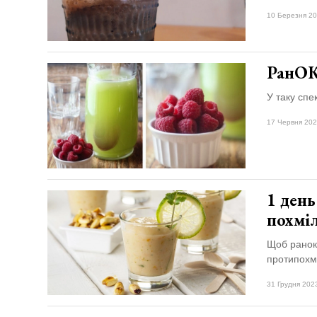
Зіньківський
залишив у
10 Березня 20
27 Липня 2026
Луцьку
753 переглядів
три...
Всі розділи
РанОК
У таку спе
Персона
Лайф
17 Червня 202
Афіша
ZONE 18+
1 день
Контакти
похмі
Політика конфіденційності
Щоб ранок 
протипохмі
31 Грудня 202