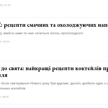
25, 07:23
: рецепти смачних та охолоджуючих нап
ку замість кави та чаю хочеться чогось прохолодного
4, 06:34
 до свята: найкращі рецепти коктейлів п
лля
після святкування Нового року був вдалим, досить зробити один з 
льних коктейлів
3, 08:00