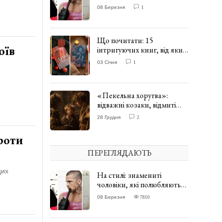
одягати сукні. ФОТО
08 Березня
1
Що почитати: 15
оїв
інтригуючих книг, від яких
важко відірватись. ФОТО
03 Січня
1
«Пекельна хоругва»:
відважні козаки, відмиті
чорти та відчайдушний
28 Грудня
2
домовик Веніамін. ВІДГУК
роти
ПЕРЕГЛЯДАЮТЬ
цих
На стилі: знамениті
чоловіки, які полюбляють
одягати сукні. ФОТО
08 Березня
7810