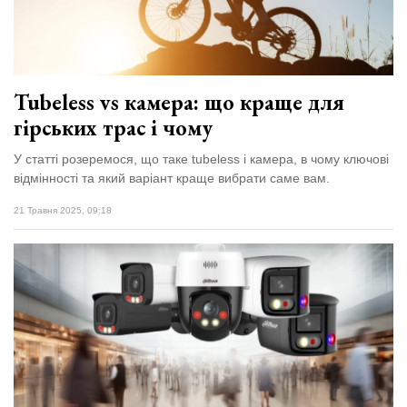
Зіньківський
залишив у
27 Липня 2026
Луцьку
684 переглядів
три...
Всі розділи
Tubeless vs камера: що краще для
гірських трас і чому
Персона
У статті розеремося, що таке tubeless і камера, в чому ключові
Лайф
відмінності та який варіант краще вибрати саме вам.
Афіша
21 Травня 2025, 09:18
ZONE 18+
Контакти
Політика конфіденційності