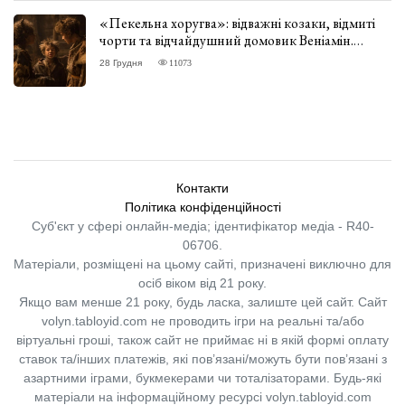
«Пекельна хоругва»: відважні козаки, відмиті
чорти та відчайдушний домовик Веніамін.
ВІДГУК
28 Грудня
11073
Контакти
Політика конфіденційності
Суб'єкт у сфері онлайн-медіа; ідентифікатор медіа - R40-
06706.
Матеріали, розміщені на цьому сайті, призначені виключно для
осіб віком від 21 року.
Якщо вам менше 21 року, будь ласка, залиште цей сайт.
Сайт
volyn.tabloyid.com не проводить ігри на реальні та/або
віртуальні гроші, також сайт не приймає ні в якій формі оплату
ставок та/інших платежів, які пов’язані/можуть бути пов’язані з
азартними іграми, букмекерами чи тоталізаторами. Будь-які
матеріали на інформаційному ресурсі volyn.tabloyid.com