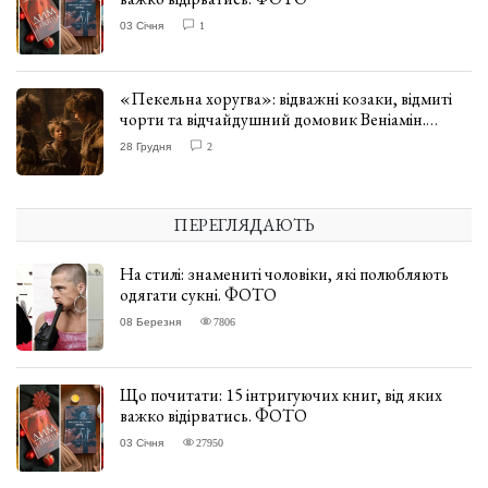
03 Січня
1
«Пекельна хоругва»: відважні козаки, відмиті
чорти та відчайдушний домовик Веніамін.
ВІДГУК
28 Грудня
2
ПЕРЕГЛЯДАЮТЬ
На стилі: знамениті чоловіки, які полюбляють
одягати сукні. ФОТО
08 Березня
7806
Що почитати: 15 інтригуючих книг, від яких
важко відірватись. ФОТО
03 Січня
27950