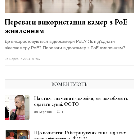
Переваги використання камер з PoE
живленням
Де використовуються відеокамери PoE? Як під’єднати
відеокамеру PoE? Переваги відеокамер з PoE живленням?
25 Березня 2024, 07:47
КОМЕНТУЮТЬ
На стилі: знамениті чоловіки, які полюбляють
одягати сукні. ФОТО
08 Березня
1
Що почитати: 15 інтригуючих книг, від яких
важко відірватись. ФОТО