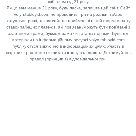
осіб віком від 21 року.
Якщо вам менше 21 року, будь ласка, залиште цей сайт.
Сайт
volyn.tabloyid.com не проводить ігри на реальні та/або
віртуальні гроші, також сайт не приймає ні в якій формі оплату
ставок та/інших платежів, які пов’язані/можуть бути пов’язані з
азартними іграми, букмекерами чи тоталізаторами. Будь-які
матеріали на інформаційному ресурсі volyn.tabloyid.com
публікуються виключно в інформаційних цілях. Участь в
азартних іграх може викликати ігрову залежність. Дотримуйтесь
правил (принципів) відповідальної гри.
Copyright © 2014-2026,
«Таблоїд Волині»
Використання матеріалів сайту
лише за умови посилання на
«Таблоїд Волині»
не нижче другого абзацу.