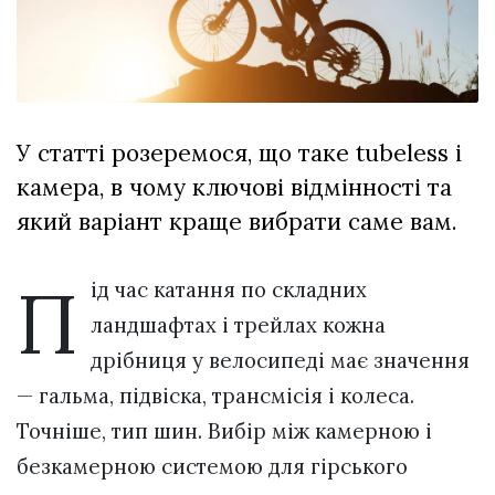
відбулася
XIX
29 Липня 2026
Спартакіада
552 переглядів
VolWe...
Гамлет
Зіньківський
залишив у
У статті розеремося, що таке tubeless і
27 Липня 2026
Луцьку
804 переглядів
камера, в чому ключові відмінності та
три...
який варіант краще вибрати саме вам.
Всі розділи
П
Персона
ід час катання по складних
Лайф
ландшафтах і трейлах кожна
Афіша
дрібниця у велосипеді має значення
ZONE 18+
— гальма, підвіска, трансмісія і колеса.
Точніше, тип шин. Вибір між камерною і
Контакти
безкамерною системою для гірського
Політика конфіденційності