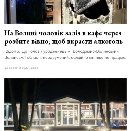
Зіньківський
залишив у
27 Липня 2026
Луцьку
755 переглядів
три...
Всі розділи
На Волині чоловік заліз в кафе через
розбите вікно, щоб вкрасти алкоголь
Персона
Лайф
Відомо, що чоловік уродженець м. Володимир-Волинський
Волинської області, неодружений, офіційно він ніде не працює.
Афіша
13 Березня 2023, 13:55
ZONE 18+
Контакти
Політика конфіденційності