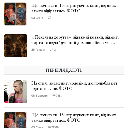
Що почитати: 15 інтригуючих книг, від яких
важко відірватись. ФОТО
03 Січня
1
«Пекельна хоругва»: відважні козаки, відмиті
чорти та відчайдушний домовик Веніамін.
ВІДГУК
28 Грудня
2
ПЕРЕГЛЯДАЮТЬ
На стилі: знамениті чоловіки, які полюбляють
одягати сукні. ФОТО
08 Березня
7811
Що почитати: 15 інтригуючих книг, від яких
важко відірватись. ФОТО
03 Січня
27978