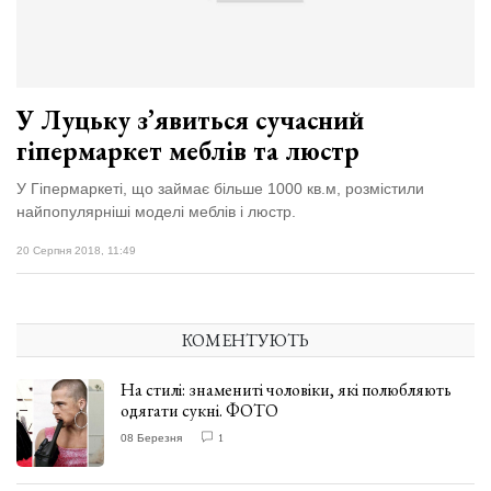
У Луцьку з’явиться сучасний
гіпермаркет меблів та люстр
У Гіпермаркеті, що займає більше 1000 кв.м, розмістили
найпопулярніші моделі меблів і люстр.
20 Серпня 2018, 11:49
КОМЕНТУЮТЬ
На стилі: знамениті чоловіки, які полюбляють
одягати сукні. ФОТО
08 Березня
1