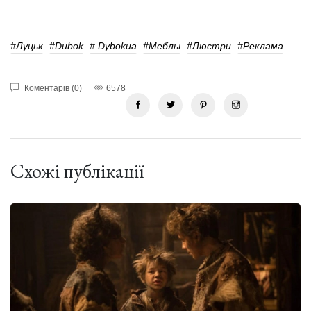
#Луцьк
#Dubok
# Dybokua
#Меблы
#Люстри
#реклама
Коментарів (0)
6578
Схожі публікації