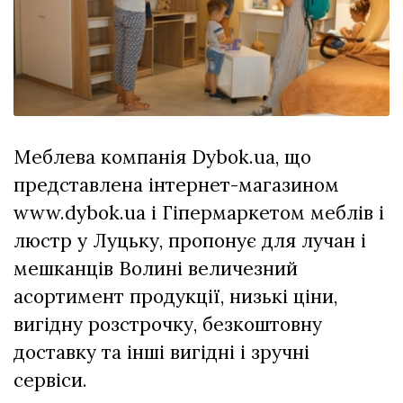
відбулася
XIX
29 Липня 2026
Спартакіада
541 переглядів
VolWe...
Всі розділи
Персона
Меблева компанія Dybok.ua, що
Лайф
представлена інтернет-магазином
Афіша
www.dybok.ua і Гіпермаркетом меблів і
ZONE 18+
люстр у Луцьку, пропонує для лучан і
Контакти
мешканців Волині величезний
Політика конфіденційності
асортимент продукції, низькі ціни,
вигідну розстрочку, безкоштовну
доставку та інші вигідні і зручні
сервіси.