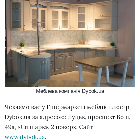
Меблева компанія Dybok.ua
Чекаємо вас у Гіпермаркеті меблів і люстр
Dybok.ua за адресою: Луцьк, проспект Волі,
49а, «Сітіпарк», 2 поверх. Сайт –
www.dybok.ua
.