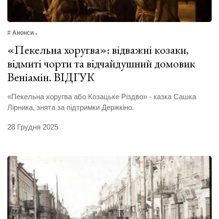
# Анонси
«Пекельна хоругва»: відважні козаки,
відмиті чорти та відчайдушний домовик
Веніамін. ВІДГУК
«Пекельна хоругва або Козацьке Різдво» - казка Сашка
Лірника, знята за підтримки Держкіно.
28 Грудня 2025