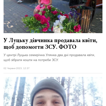
Зіньківський
залишив у
27 Липня 2026
Луцьку
738 переглядів
три...
Всі розділи
Персона
У Луцьку дівчинка продавала квіти,
Лайф
щоб допомогти ЗСУ. ФОТО
Афіша
У центрі Луцька семирічна Улянка два дні продавала квіти,
ZONE 18+
щоб зібрати кошти на потреби ЗСУ.
Контакти
02 Червня 2023, 12:37
Політика конфіденційності