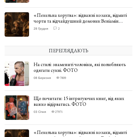
«Пекельна хоругва»: відважні козаки, відмиті
чорти та відчайдушний домовик Веніамін.
ВІДГУК
28 Грудня
2
ПЕРЕГЛЯДАЮТЬ
На стилі: знамениті чоловіки, які полюбляють
одягати сукні. ФОТО
08 Березня
7809
Що почитати: 15 інтригуючих книг, від яких
важко відірватись. ФОТО
03 Січня
27971
«Пекельна хоругва»: відважні козаки, відмиті