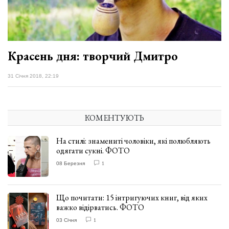
Красень дня: творчий Дмитро
31 Січня 2018, 22:19
КОМЕНТУЮТЬ
На стилі: знамениті чоловіки, які полюбляють
одягати сукні. ФОТО
08 Березня
1
Що почитати: 15 інтригуючих книг, від яких
важко відірватись. ФОТО
03 Січня
1