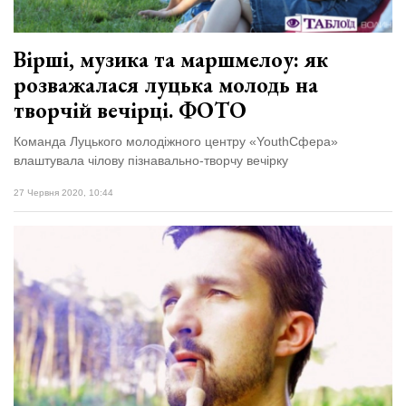
Вірші, музика та маршмелоу: як
розважалася луцька молодь на
творчій вечірці. ФОТО
Команда Луцького молодіжного центру «YouthСфера»
влаштувала чілову пізнавально-творчу вечірку
27 Червня 2020, 10:44