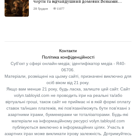
чорти та відчайдушний домовик Веніамін.
ВІДГУК
28 Грудня
11077
Контакти
Політика конфіденційності
Суб'єкт у сфері онлайн-медіа; ідентифікатор медіа - R40-
06706.
Матеріали, розміщені на цьому сайті, призначені виключно для
осіб віком від 21 року.
Якщо вам менше 21 року, будь ласка, залиште цей сайт.
Сайт
volyn.tabloyid.com не проводить ігри на реальні та/або
віртуальні гроші, також сайт не приймає ні в якій формі оплату
ставок та/інших платежів, які пов’язані/можуть бути пов’язані з
азартними іграми, букмекерами чи тоталізаторами. Будь-які
матеріали на інформаційному ресурсі volyn.tabloyid.com
публікуються виключно в інформаційних цілях. Участь в
азартних іграх може викликати ігрову залежність. Дотримуйтесь