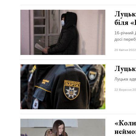
Луцьк
біля «
16-річний 
досі переб
20 Квітня 2022
Луцьк
Луцька адв
22 Вересня 20
«Коли 
неймов