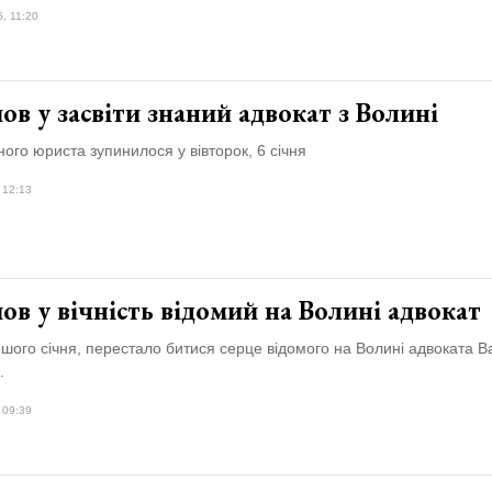
, 11:20
ов у засвіти знаний адвокат з Волині
ого юриста зупинилося у вівторок, 6 січня
 12:13
ов у вічність відомий на Волині адвокат
шого січня, перестало битися серце відомого на Волині адвоката В
.
 09:39