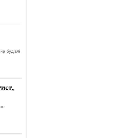
на будівлі
ист,
сно