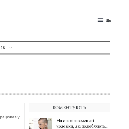
Ще
 18+
т
КОМЕНТУЮТЬ
працював у
На стилі: знамениті
чоловіки, які полюбляють