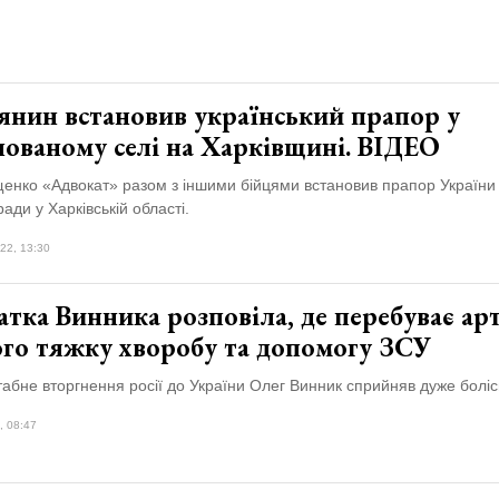
янин встановив український прапор у
пованому селі на Харківщині. ВІДЕО
енко «Адвокат» разом з іншими бійцями встановив прапор України 
ади у Харківській області.
22, 13:30
тка Винника розповіла, де перебуває арт
ого тяжку хворобу та допомогу ЗСУ
абне вторгнення росії до України Олег Винник сприйняв дуже болі
, 08:47