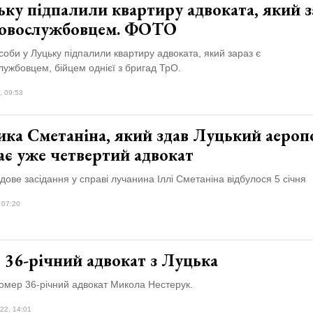
ку підпалили квартиру адвоката, який з
ковослужбовцем. ФОТО
соби у Луцьку підпалили квартиру адвоката, який зараз є
лужбовцем, бійцем однієї з бригад ТрО.
, 09:53
ика Сметаніна, який здав Луцький аероп
ає уже четвертий адвокат
дове засідання у справі лучанина Іллі Сметаніна відбулося 5 січня
 07:20
 36-річний адвокат з Луцька
омер 36-річний адвокат Микола Нестерук.
22, 14:01