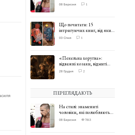
одягати сукні. ФОТО
08 Березня
1
Що почитати: 15
інтригуючих книг, від яких
важко відірватись. ФОТО
03 Січня
1
«Пекельна хоругва»:
відважні козаки, відмиті
чорти та відчайдушний
28 Грудня
2
домовик Веніамін. ВІДГУК
ПЕРЕГЛЯДАЮТЬ
асиля
На стилі: знамениті
чоловіки, які полюбляють
одягати сукні. ФОТО
08 Березня
7813