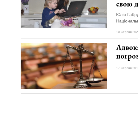
свою д
Юлія Габру
Національн
10 Серпня 202
Адвока
погроз
17 Серпня 201