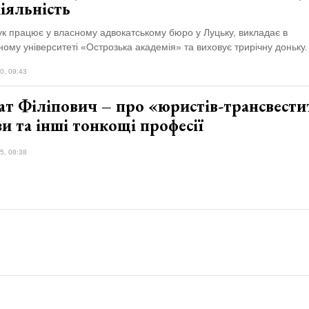
іяльність
к працює у власному адвокатському бюро у Луцьку, викладає в
ому університеті «Острозька академія» та виховує трирічну доньку.
0, 09:43
т Філіпович – про «юристів-трансвестит
и та інші тонкощі професії
5, 08:38
Контакти