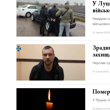
У Луць
війсь
Невідомі о
військовос
01 Квітня 2023
Зрадн
захищ
Чергове су
07 Січня 2023,
Помер
У Луцьку п
25 Вересня 20