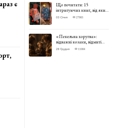
араз є
Що почитати: 15
інтригуючих книг, від яких
важко відірватись. ФОТО
03 Січня
27983
«Пекельна хоругва»:
відважні козаки, відмиті
чорти та відчайдушний
28 Грудня
11084
домовик Веніамін. ВІДГУК
орт,