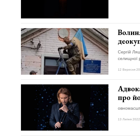
Волин
деоку
Сергій Лящ
селищної р
12 Вересня 20
Адвока
про й
овномасшт
13 Липня 2022