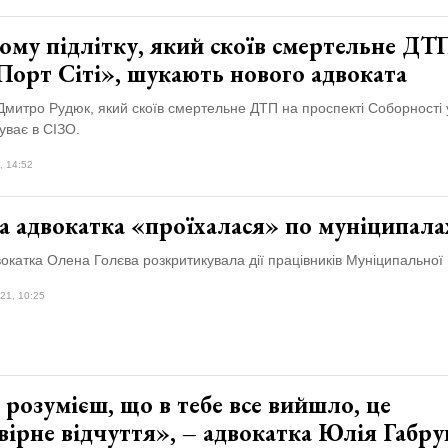
ому підлітку, який скоїв смертельне ДТ
Порт Сіті», шукають нового адвоката
Дмитро Рудюк, який скоїв смертельне ДТП на проспекті Соборності 
уває в СІЗО.
, 14:52
а адвокатка «проїхалася» по муніципала
окатка Олена Голєва розкритикувала дії працівників Муніципальної 
21, 10:25
розумієш, що в тебе все вийшло, це
ірне відчуття», – адвокатка Юлія Габру