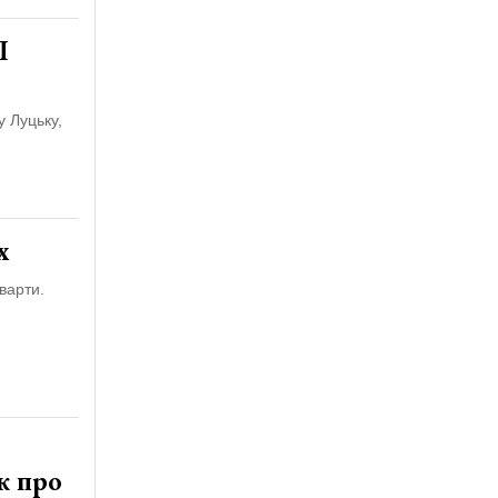
П
у Луцьку,
х
варти.
к про