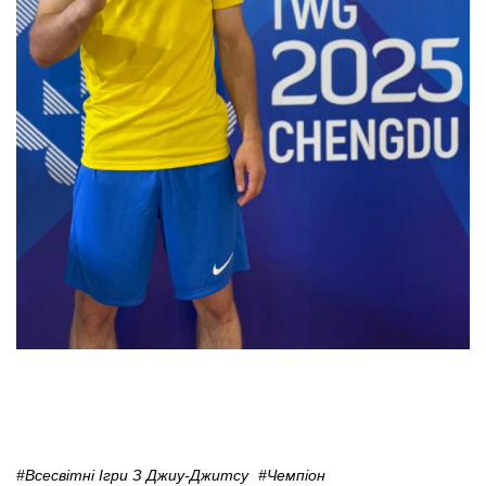
#Всесвітні Ігри З Джиу-Джитсу
#Чемпіон