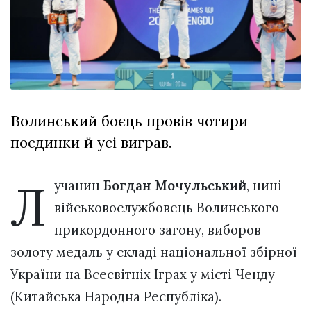
відбулася
XIX
29 Липня 2026
Спартакіада
573 переглядів
VolWe...
Всі розділи
Персона
Волинський боєць провів чотири
Лайф
поєдинки й усі виграв.
Афіша
ZONE 18+
Л
учанин
Богдан Мочульський
, нині
Контакти
військовослужбовець Волинського
Політика конфіденційності
прикордонного загону, виборов
золоту медаль у складі національної збірної
України на Всесвітніх Іграх у місті Ченду
(Китайська Народна Республіка).