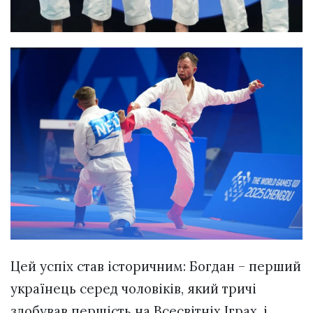
Цей успіх став історичним: Богдан – перший
українець серед чоловіків, який тричі
здобував першість на Всесвітніх Іграх, і