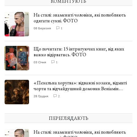
КОМЕНТУЮТЬ
На стилі: знамениті чоловіки, які полюбляють
одягати сукні. ФОТО
08 Березня
1
Що почитати: 15 інтригуючих книг, від яких
важко відірватись. ФОТО
03 Січня
1
«Пекельна хоругва»: відважні козаки, відмиті
чорти та відчайдушний домовик Веніамін.
ВІДГУК
28 Грудня
2
ПЕРЕГЛЯДАЮТЬ
На стилі: знамениті чоловіки, які полюбляють