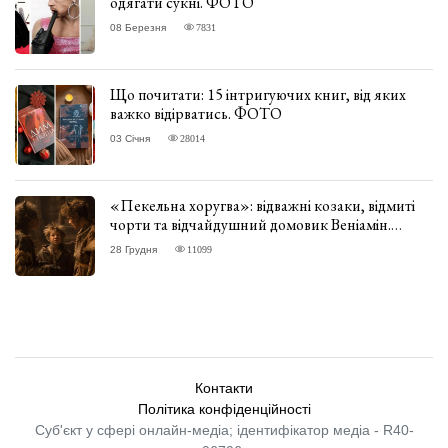
одягати сукні. ФОТО
08 Березня
7831
Що почитати: 15 інтригуючих книг, від яких
важко відірватись. ФОТО
03 Січня
28014
«Пекельна хоругва»: відважні козаки, відмиті
чорти та відчайдушний домовик Веніамін.
ВІДГУК
28 Грудня
11099
Контакти
Політика конфіденційності
Суб'єкт у сфері онлайн-медіа; ідентифікатор медіа - R40-