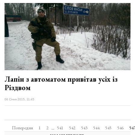
Лапін з автоматом привітав усіх із
Різдвом
06 Січня 2015, 11:45
Попередня
1
2
541
542
543
544
545
546
54
...