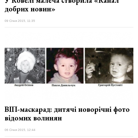
У Ковелі малеча створила «Канал
добрих новин»
09 Січня 2015, 11:35
ВІП-маскарад: дитячі новорічні фото
відомих волинян
06 Січня 2015, 12:44