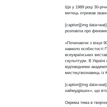
Ще у 1989 році 30-річ
митець отримав званн
[caption][img data=wa
розповіла про феномен
«Починаючи з кінця 9
навколо особистості 
всеукраїнських виста
скульптури. В Україні 
відповідними академія
мистецтвознавець із 
[caption][img data=wat
наймудріших», що втіл
Окрема тема в творчо