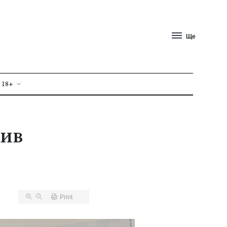
Ще
 18+
шив
Print