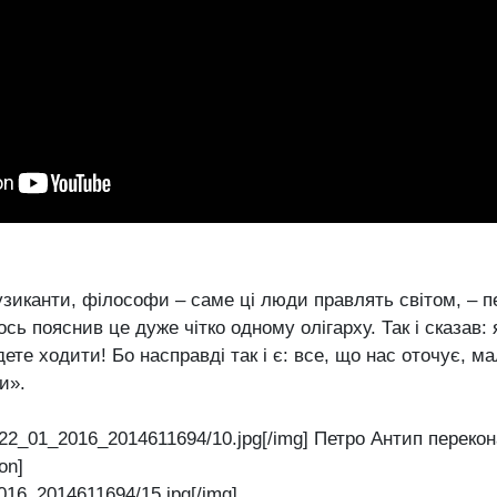
узиканти, філософи – саме ці люди правлять світом, – 
ось пояснив це дуже чітко одному олігарху. Так і сказав
удете ходити! Бо насправді так і є: все, що нас оточує, 
и».
t]22_01_2016_2014611694/10.jpg[/img] Петро Антип переко
on]
016_2014611694/15.jpg[/img]