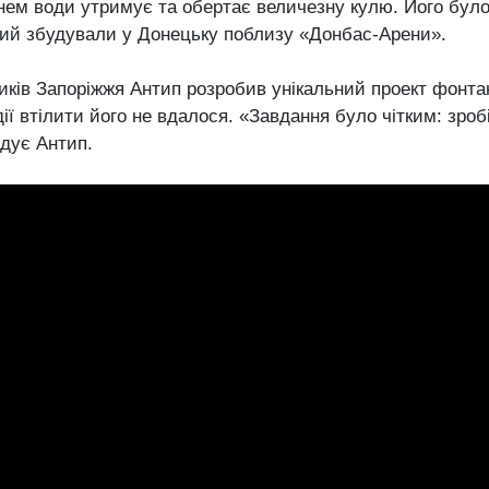
нем води утримує та обертає величезну кулю. Його бул
ожий збудували у Донецьку поблизу «Донбас-Арени».
иків Запоріжжя Антип розробив унікальний проект фонтан
дії втілити його не вдалося. «Завдання було чітким: зро
адує Антип.