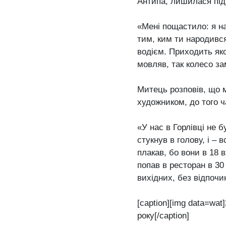
Антипа, лишилася під 
«Мені пощастило: я н
тим, ким ти народився
водієм. Приходить як
мовляв, так колесо за
Митець розповів, що м
художником, до того 
«У нас в Горлівці не 
стукнув в голову, і –
плакав, бо вони в 18 
попав в ресторан в 30 
вихідних, без відпочи
[caption][img data=wa
року[/caption]