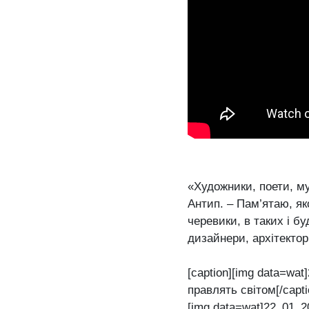
«Художники, поети, м
Антип. – Пам’ятаю, як
черевики, в таких і б
дизайнери, архітектор
[caption][img data=wa
правлять світом[/capti
[img data=wat]22_01_2