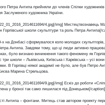
ного Петра Антипа прийняли до членів Спілки художників 
я Заслуженого художника України.
t]22_01_2016_2014611694/4.jpg[/img] Мистецтвознавець 
 Горлівської школи скульптури та роль Петра Антипа[/ca
0-х на Донбасі сформувалося коло молодих скульпторів, 
Петра Антипа. Завдяки тому, що ці люди активно працюв
вках, було визнано виникнення такого феномену як Горлі
є три школи – Львівська, Київська і Харківська – усі вони 
ми. В Горлівці ніякої академії не було, але був Петро Ан
Києва Марина Стрельцова.
]22_01_2016_2014611694/9.jpg[/img] Ескіз до роботи «Сліп
ена у бронзі так само лишилася під Донецьком[/caption]
сті Антипа – фонтани. Митець став автором проекту перш