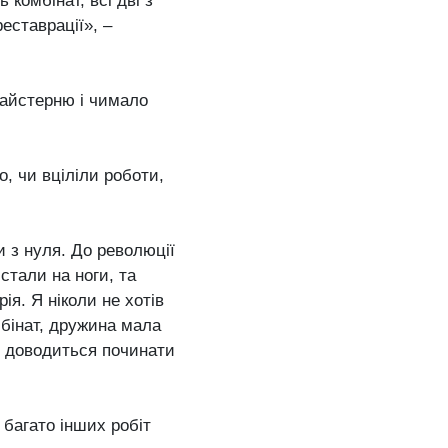
 комбінат, всі дві з
еставрації», –
майстерню і чимало
о, чи вціліли роботи,
и з нуля. До революції
стали на ноги, та
ія. Я ніколи не хотів
мбінат, дружина мала
ві доводиться починати
і багато інших робіт