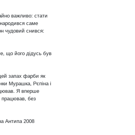
айно важливо: стати
н народився саме
он чудовий снився:
е, що його дідусь був
 цей запах фарби як
нки Мурашка, Рєпіна і
рацював. Я вперше
, працював, без
тра Антипа 2008