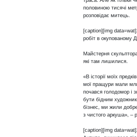
траса. Але як тільки ч
половиною тисячі метр
розповідає митець.
[caption][img data=wa
робіт в окупованому До
Майстерня скульптора 
які там лишилися.
«В історії моїх предк
мої пращури мали млин
почався голодомор і зн
бути бідним художнико
бізнес, ми жили добре
з чистого аркуша», – 
[caption][img data=wat