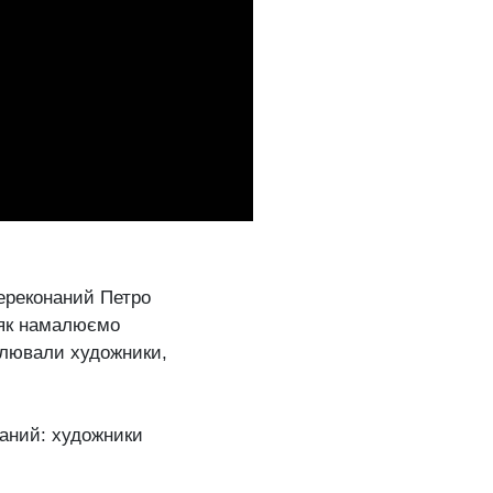
переконаний Петро
: як намалюємо
малювали художники,
наний: художники