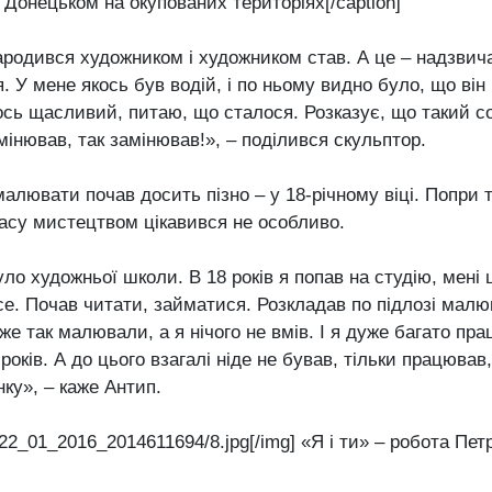
Донецьком на окупованих територіях[/caption]
ародився художником і художником став. А це – надзвич
. У мене якось був водій, і по ньому видно було, що ві
ось щасливий, питаю, що сталося. Розказує, що такий с
мінював, так замінював!», – поділився скульптор.
алювати почав досить пізно – у 18-річному віці. Попри т
часу мистецтвом цікавився не особливо.
було художньої школи. В 18 років я попав на студію, мені
 все. Почав читати, займатися. Розкладав по підлозі малю
вже так малювали, а я нічого не вмів. І я дуже багато п
років. А до цього взагалі ніде не бував, тільки працював
нку», – каже Антип.
t]22_01_2016_2014611694/8.jpg[/img] «Я і ти» – робота Пе