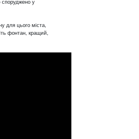
о споруджено у
у для цього міста,
біть фонтан, кращий,