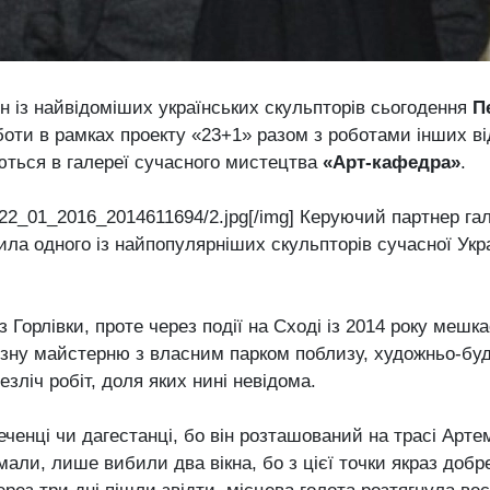
н із найвідоміших українських скульпторів сьогодення
П
оботи в рамках проекту «23+1» разом з роботами інших в
ються в галереї сучасного мистецтва
«Арт-кафедра»
.
t]22_01_2016_2014611694/2.jpg[/img] Керуючий партнер г
ла одного із найпопулярніших скульпторів сучасної Укр
з Горлівки, проте через події на Сході із 2014 року мешк
ну майстерню з власним парком поблизу, художньо-буді
езліч робіт, доля яких нині невідома.
ченці чи дагестанці, бо він розташований на трасі Артем
мали, лише вибили два вікна, бо з цієї точки якраз доб