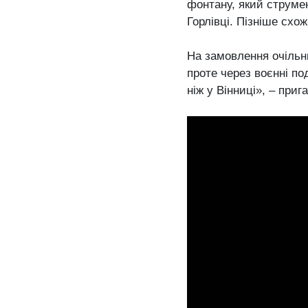
фонтану, який струме
Горлівці. Пізніше сх
На замовлення очільн
проте через воєнні по
ніж у Вінниці», – приг