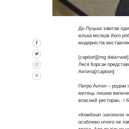
До Луцька завітав оди
кілька місяців його р
модерністів виставля
[caption][img data=wa
Леся Корсак представи
Антипа[/caption]
Петро Антип – родом і
митець лишив величез
власний ресторан, і б
«Комбінат захопили че
особливо нічого не ла