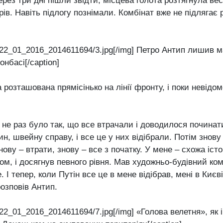
ерез три дні пішли звідти, місцева голота розтягнула весь
ів. Навіть підлогу познімали. Комбінат вже не підлягає р
t]22_01_2016_2014611694/3.jpg[/img] Петро Антип лишив 
нбасі[/caption]
розташована прямісінько на лінії фронту, і поки невідом
ів не раз було так, що все втрачали і доводилося починат
, швейну справу, і все це у них відібрали. Потім знову 
ову – втрати, знову – все з початку. У мене – схожа істор
м, і досягнув певного рівня. Мав художньо-будівний ко
. І тепер, коли Путін все це в мене відібрав, мені в Киє
розповів Антип.
]22_01_2016_2014611694/7.jpg[/img] «Голова велетня», як 