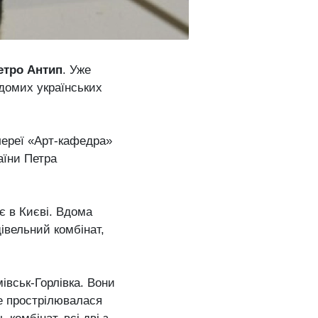
етро Антип
. Уже
ідомих українських
алереї «Арт-кафедра»
аїни Петра
ає в Києві. Вдома
вельний комбінат,
івськ-Горлівка. Вони
ре прострілювалася