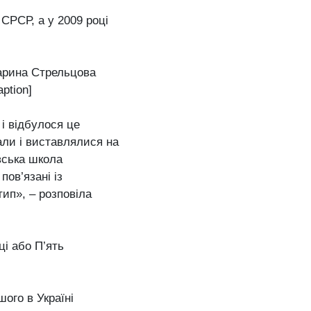
СРСР, а у 2009 році
Марина Стрельцова
ption]
і відбулося це
али і виставлялися на
вська школа
пов’язані із
тип», – розповіла
ці або П’ять
ого в Україні