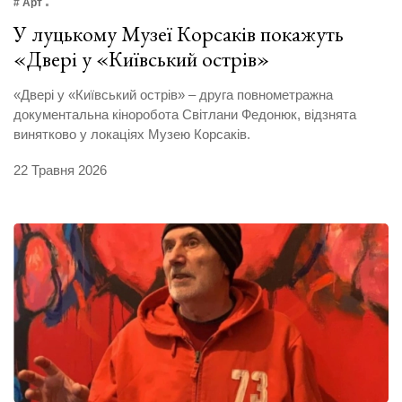
# Арт
У луцькому Музеї Корсаків покажуть
«Двері у «Київський острів»
«Двері у «Київський острів» – друга повнометражна
документальна кіноробота Світлани Федонюк, відзнята
винятково у локаціях Музею Корсаків.
22 Травня 2026