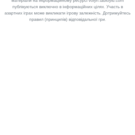
матеріали на інформаційному ресурсі volyn.tabloyid.com
публікуються виключно в інформаційних цілях. Участь в
азартних іграх може викликати ігрову залежність. Дотримуйтесь
правил (принципів) відповідальної гри.
Copyright © 2014-2026,
«Таблоїд Волині»
Використання матеріалів сайту
лише за умови посилання на
«Таблоїд Волині»
не нижче другого абзацу.