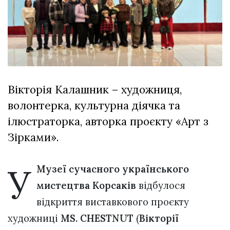
відбулася
XIX
29 Липня 2026
Спартакіада
570 переглядів
VolWe...
Всі розділи
Персона
Вікторія Калашник – художниця,
Лайф
волонтерка, культурна діячка та
Афіша
ілюстраторка, авторка проєкту «Арт з
ZONE 18+
Зірками».
Контакти
У
Політика конфіденційності
Музеї сучасного українського
мистецтва Корсаків
відбулося
відкриття виставкового проєкту
художниці
MS. CHESTNUT
(
Вікторії