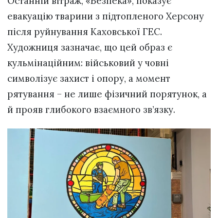
Останній вітраж, «Безпека», показує
евакуацію тварини з підтопленого Херсону
після руйнування Каховської ГЕС.
Художниця зазначає, що цей образ є
кульмінаційним: військовий у човні
символізує захист і опору, а момент
рятування – не лише фізичний порятунок, а
й прояв глибокого взаємного зв’язку.