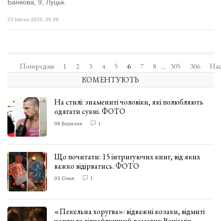
Банкова, 9, Луцьк.
23 Квітня 2025, 05:36
Попередня
1
2
3
4
5
6
7
8
305
306
Нас
...
КОМЕНТУЮТЬ
На стилі: знамениті чоловіки, які полюбляють
одягати сукні. ФОТО
08 Березня
1
Що почитати: 15 інтригуючих книг, від яких
важко відірватись. ФОТО
03 Січня
1
«Пекельна хоругва»: відважні козаки, відмиті
чорти та відчайдушний домовик Веніамін.