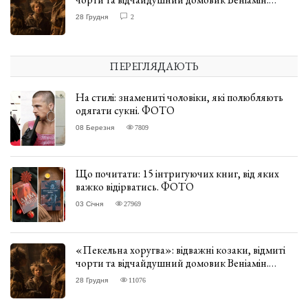
ВІДГУК
28 Грудня
2
ПЕРЕГЛЯДАЮТЬ
На стилі: знамениті чоловіки, які полюбляють
одягати сукні. ФОТО
08 Березня
7809
Що почитати: 15 інтригуючих книг, від яких
важко відірватись. ФОТО
03 Січня
27969
«Пекельна хоругва»: відважні козаки, відмиті
чорти та відчайдушний домовик Веніамін.
ВІДГУК
28 Грудня
11076