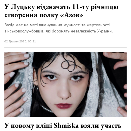
У Луцьку відзначать 11-ту річницю
створення полку «Азов»
Захід має на меті вшанування мужності та жертовності
військовослужбовців, які боронять незалежність України.
02 Травня 2025, 05:31
У новому кліпі Shmiska взяли участь