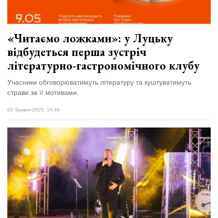
Зіньківський
залишив у
27 Липня 2026
Луцьку
730 переглядів
три...
«Читаємо ложками»: у Луцьку
Всі розділи
відбудеться перша зустріч
літературно-гастрономічного клубу
Персона
Учасники обговорюватимуть літературу та куштуватимуть
Лайф
страви за її мотивами.
Афіша
03 Травня 2025, 10:46
ZONE 18+
Контакти
Політика конфіденційності