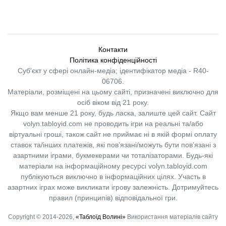
Контакти
Політика конфіденційності
Суб'єкт у сфері онлайн-медіа; ідентифікатор медіа - R40-
06706.
Матеріали, розміщені на цьому сайті, призначені виключно для
осіб віком від 21 року.
Якщо вам менше 21 року, будь ласка, залиште цей сайт.
Сайт
volyn.tabloyid.com не проводить ігри на реальні та/або
віртуальні гроші, також сайт не приймає ні в якій формі оплату
ставок та/інших платежів, які пов’язані/можуть бути пов’язані з
азартними іграми, букмекерами чи тоталізаторами. Будь-які
матеріали на інформаційному ресурсі volyn.tabloyid.com
публікуються виключно в інформаційних цілях. Участь в
азартних іграх може викликати ігрову залежність. Дотримуйтесь
правил (принципів) відповідальної гри.
Copyright © 2014-2026,
«Таблоїд Волині»
Використання матеріалів сайту