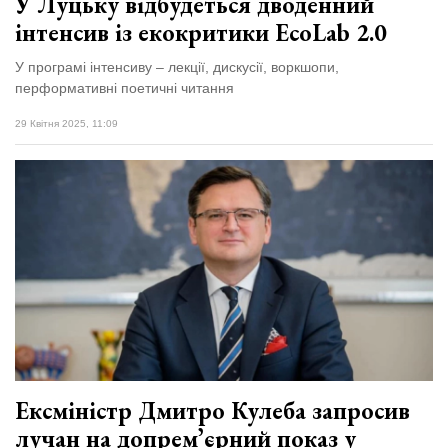
У Луцьку відбудеться дводенний
інтенсив із екокритики EcoLab 2.0
У програмі інтенсиву – лекції, дискусії, воркшопи,
перформативні поетичні читання
29 Квітня 2025, 11:09
Ексміністр Дмитро Кулеба запросив
лучан на допремʼєрний показ у