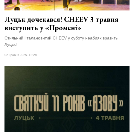
Луцьк дочекався! CHEEV 3 травня
виступить у «Промені»
Стильний і талановитий CHEEV у суботу неабияк вразить
Луцьк!
02 Травня 2025, 12:28