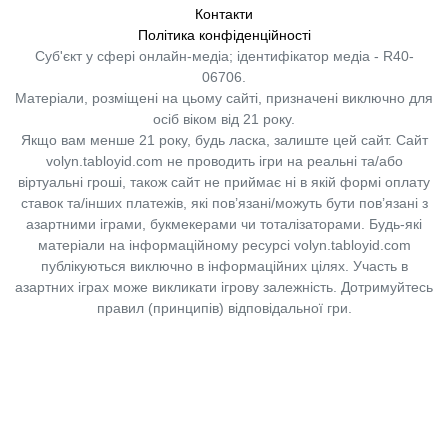
Контакти
Політика конфіденційності
Суб'єкт у сфері онлайн-медіа; ідентифікатор медіа - R40-
06706.
Матеріали, розміщені на цьому сайті, призначені виключно для
осіб віком від 21 року.
Якщо вам менше 21 року, будь ласка, залиште цей сайт.
Сайт
volyn.tabloyid.com не проводить ігри на реальні та/або
віртуальні гроші, також сайт не приймає ні в якій формі оплату
ставок та/інших платежів, які пов’язані/можуть бути пов’язані з
азартними іграми, букмекерами чи тоталізаторами. Будь-які
матеріали на інформаційному ресурсі volyn.tabloyid.com
публікуються виключно в інформаційних цілях. Участь в
азартних іграх може викликати ігрову залежність. Дотримуйтесь
правил (принципів) відповідальної гри.
Copyright © 2014-2026,
«Таблоїд Волині»
Використання матеріалів сайту
лише за умови посилання на
«Таблоїд Волині»
не нижче другого абзацу.