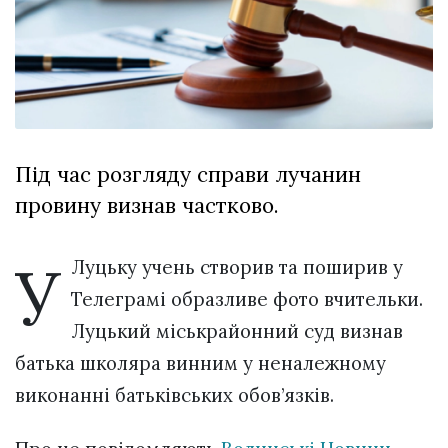
відбулася
XIX
29 Липня 2026
Спартакіада
580 переглядів
VolWe...
Всі розділи
Персона
Під час розгляду справи лучанин
Лайф
провину визнав частково.
Афіша
ZONE 18+
У
Луцьку учень створив та поширив у
Контакти
Телеграмі образливе фото вчительки.
Політика конфіденційності
Луцький міськрайонний суд визнав
батька школяра винним у неналежному
виконанні батьківських обов’язків.