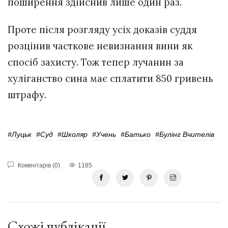
поширення здійснив лише один раз.
Проте після розгляду усіх доказів суддя
розцінив часткове невизнання вини як
спосіб захисту. Тож тепер лучанин за
хуліганство сина має сплатити 850 гривень
штрафу.
#Луцьк
#суд
#школяр
#Учень
#батько
#Булінг Вчителів
Коментарів (0)
1185
Схожі публікації