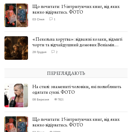
Що почитати: 15 інтригуючих книг, від яких
важко відірватись. ФОТО
03 Січня
1
«Пекельна хоругва»: відважні козаки, відмиті
чорти та відчайдушний домовик Веніамін.
ВІДГУК
28 Грудня
2
ПЕРЕГЛЯДАЮТЬ
На стилі: знамениті чоловіки, які полюбляють
одягати сукні. ФОТО
08 Березня
7821
Що почитати: 15 інтригуючих книг, від яких
важко відірватись. ФОТО
27999