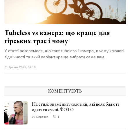
відбулася
XIX
29 Липня 2026
Спартакіада
575 переглядів
VolWe...
Всі розділи
Tubeless vs камера: що краще для
гірських трас і чому
Персона
У статті розеремося, що таке tubeless і камера, в чому ключові
Лайф
відмінності та який варіант краще вибрати саме вам.
Афіша
21 Травня 2025, 09:18
ZONE 18+
Контакти
КОМЕНТУЮТЬ
Політика конфіденційності
На стилі: знамениті чоловіки, які полюбляють
одягати сукні. ФОТО
08 Березня
1