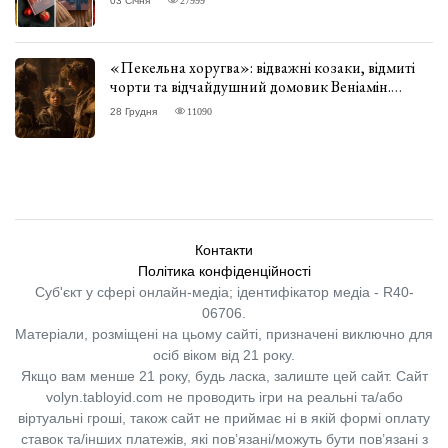
03 Січня
«Пекельна хоругва»: відважні козаки, відмиті
чорти та відчайдушний домовик Веніамін.
ВІДГУК
28 Грудня
11090
Контакти
Політика конфіденційності
Суб'єкт у сфері онлайн-медіа; ідентифікатор медіа - R40-
06706.
Матеріали, розміщені на цьому сайті, призначені виключно для
осіб віком від 21 року.
Якщо вам менше 21 року, будь ласка, залиште цей сайт.
Сайт
volyn.tabloyid.com не проводить ігри на реальні та/або
віртуальні гроші, також сайт не приймає ні в якій формі оплату
ставок та/інших платежів, які пов’язані/можуть бути пов’язані з