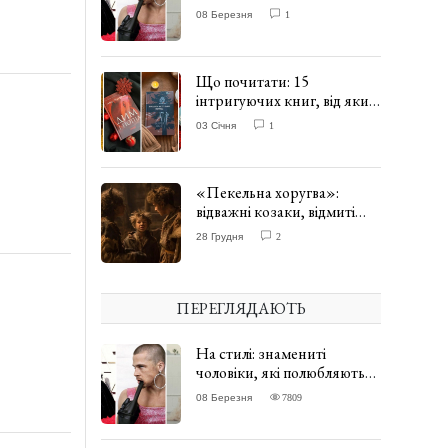
одягати сукні. ФОТО
08 Березня
1
Що почитати: 15
інтригуючих книг, від яких
важко відірватись. ФОТО
03 Січня
1
«Пекельна хоругва»:
відважні козаки, відмиті
чорти та відчайдушний
28 Грудня
2
домовик Веніамін. ВІДГУК
ПЕРЕГЛЯДАЮТЬ
На стилі: знамениті
чоловіки, які полюбляють
одягати сукні. ФОТО
08 Березня
7809