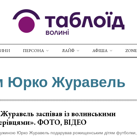
ВИНИ
ПЕРСОНА
ЛАЙФ
АФІША
ZONE
ом Юрко Журавель
Журавель заспівав із волинськими
ерівцями». ФОТО, ВІДЕО
ружиною Юрко Журавель подарував рожищенським дітям футболки, 