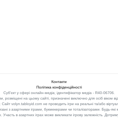
Контакти
Політика конфіденційності
Суб'єкт у сфері онлайн-медіа; ідентифікатор медіа - R40-06706.
и, розміщені на цьому сайті, призначені виключно для осіб віком від
.
Сайт volyn.tabloyid.com не проводить ігри на реальні та/або віртуа
в’язані з азартними іграми, букмекерами чи тоталізаторами. Будь-які
 Участь в азартних іграх може викликати ігрову залежність. Дотрим