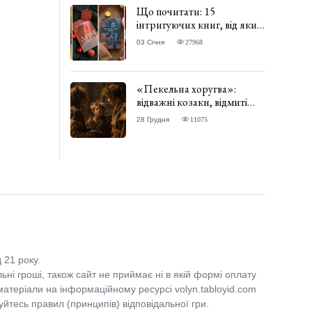
Що почитати: 15
інтригуючих книг, від яких
важко відірватись. ФОТО
03 Січня
27968
«Пекельна хоругва»:
відважні козаки, відмиті
чорти та відчайдушний
28 Грудня
11075
домовик Веніамін. ВІДГУК
 21 року.
льні гроші, також сайт не приймає ні в якій формі оплату
 матеріали на інформаційному ресурсі volyn.tabloyid.com
уйтесь правил (принципів) відповідальної гри.