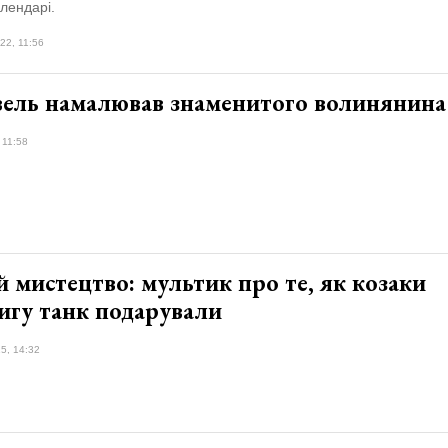
алендарі.
22, 11:56
ель намалював знаменитого волинянина
 11:58
й мистецтво: мультик про те, як козаки
игу танк подарували
5, 14:32