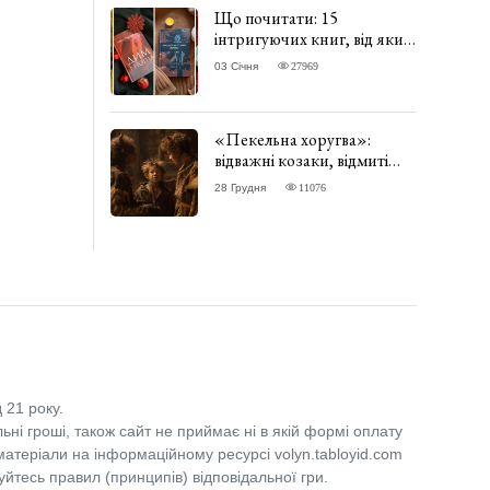
Що почитати: 15
інтригуючих книг, від яких
важко відірватись. ФОТО
03 Січня
27969
«Пекельна хоругва»:
відважні козаки, відмиті
чорти та відчайдушний
28 Грудня
11076
домовик Веніамін. ВІДГУК
 21 року.
льні гроші, також сайт не приймає ні в якій формі оплату
 матеріали на інформаційному ресурсі volyn.tabloyid.com
уйтесь правил (принципів) відповідальної гри.