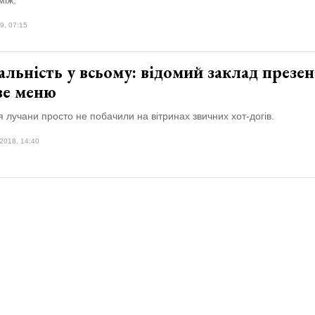
між.
9, 07:15
льність у всьому: відомий заклад презе
ве меню
 лучани просто не побачили на вітринах звичних хот-догів.
2018, 14:40