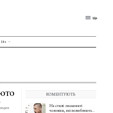
Ще
 18+
 ФОТО
КОМЕНТУЮТЬ
у
На стилі: знамениті
рицюк
чоловіки, які полюбляють