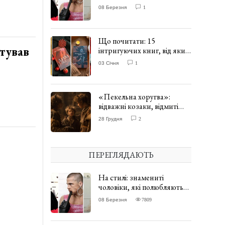
одягати сукні. ФОТО
08 Березня
1
Що почитати: 15
нтував
інтригуючих книг, від яких
важко відірватись. ФОТО
03 Січня
1
«Пекельна хоругва»:
відважні козаки, відмиті
чорти та відчайдушний
28 Грудня
2
домовик Веніамін. ВІДГУК
ПЕРЕГЛЯДАЮТЬ
На стилі: знамениті
чоловіки, які полюбляють
одягати сукні. ФОТО
08 Березня
7809