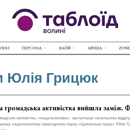
ВИНИ
ПЕРСОНА
ЛАЙФ
АФІША
ZONE
м Юлія Грицюк
а громадська активістка вийшла заміж.
мадська активістка, «нацальянсівка», заступниця начальника відділ
вському національному природному парку «Цуманська пуща» Юлія Г