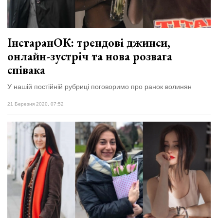
ІнстаранОК: трендові джинси,
онлайн-зустріч та нова розвага
співака
У нашій постійній рубриці поговоримо про ранок волинян
21 Березня 2020, 07:52