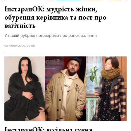
ІнстаранОК: мудрість жінки,
обурення керівника та пост про
вагітність
У нашій рубриці поговоримо про ранок волинян
02 Квітня 2020, 07:00
ІнстаранОК: весільна сукня,