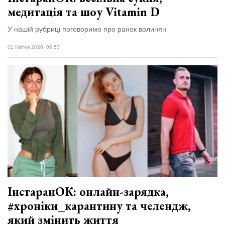
медитація та шоу Vitamin D
У нашій рубриці поговоримо про ранок волинян
01 Квітня 2020, 06:53
ІнстаранОК: онлайн-зарядка,
#хроніки_карантину та челендж,
який змінить життя