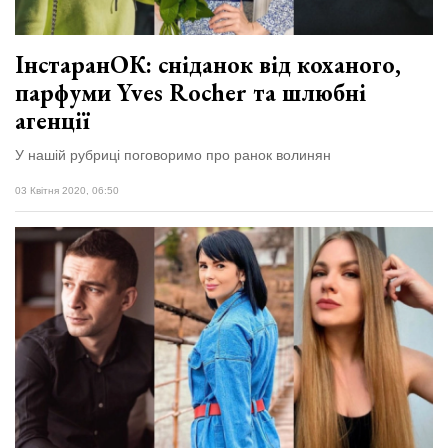
ІнстаранОК: сніданок від коханого,
парфуми Yves Rocher та шлюбні
агенції
У нашій рубриці поговоримо про ранок волинян
03 Квітня 2020, 06:50