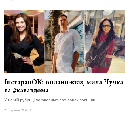
ІнстаранОК: онлайн-квіз, мила Чучка
та #кававдома
У нашій рубриці поговоримо про ранок волинян
27 Березня 2020, 08:17