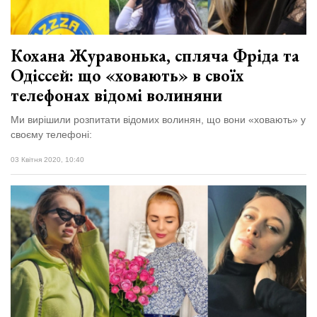
Кохана Журавонька, спляча Фріда та
Одіссей: що «ховають» в своїх
телефонах відомі волиняни
Ми вирішили розпитати відомих волинян, що вони «ховають» у
своєму телефоні:
03 Квітня 2020, 10:40