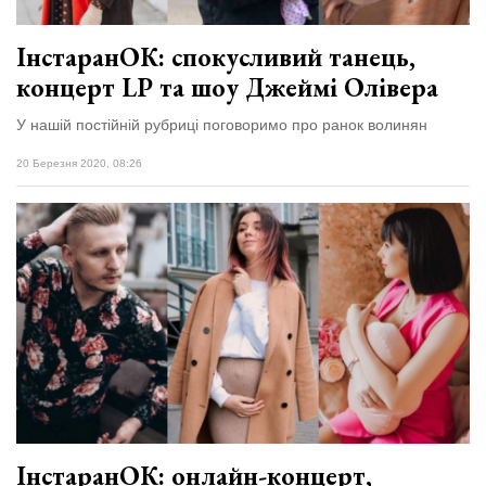
ІнстаранОК: спокусливий танець,
концерт LP та шоу Джеймі Олівера
У нашій постійній рубриці поговоримо про ранок волинян
20 Березня 2020, 08:26
ІнстаранОК: онлайн-концерт,