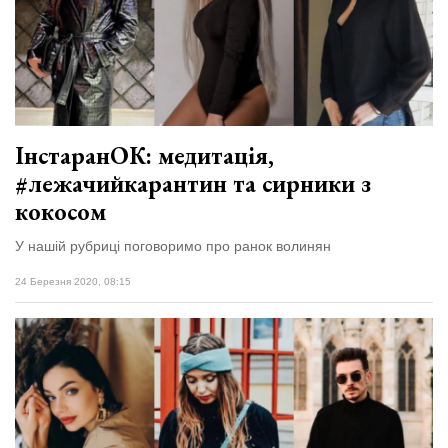
ІнстаранОК: медитація,
#лежачийкарантин та сирники з
кокосом
У нашій рубриці поговоримо про ранок волинян
24 Березня 2020, 08:15