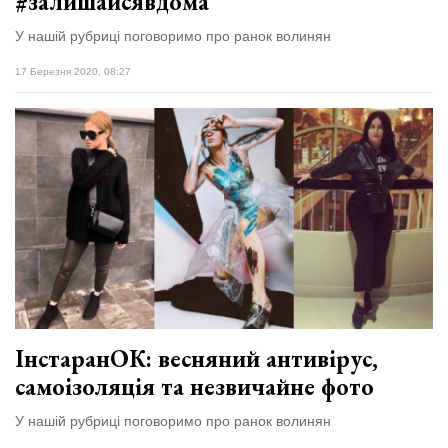
#залишайсявдома
У нашій рубриці поговоримо про ранок волинян
17 Березня 2020, 08:27
ІнстаранОК: весняний антивірус,
самоізоляція та незвичайне фото
У нашій рубриці поговоримо про ранок волинян