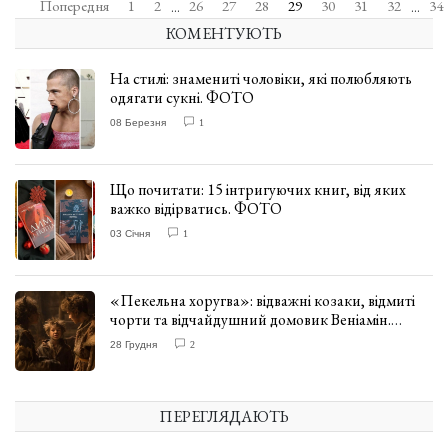
Попередня
1
2
26
27
28
29
30
31
32
34
...
...
КОМЕНТУЮТЬ
На стилі: знамениті чоловіки, які полюбляють
одягати сукні. ФОТО
08 Березня
1
Що почитати: 15 інтригуючих книг, від яких
важко відірватись. ФОТО
03 Січня
1
«Пекельна хоругва»: відважні козаки, відмиті
чорти та відчайдушний домовик Веніамін.
ВІДГУК
28 Грудня
2
ПЕРЕГЛЯДАЮТЬ