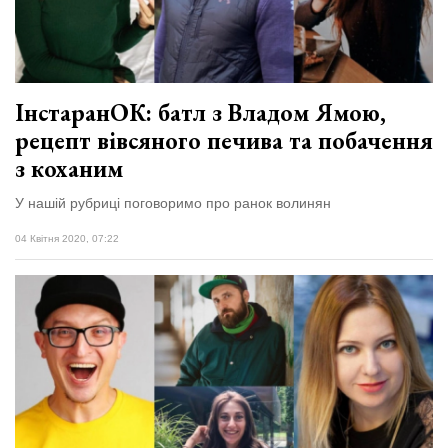
Зіньківський
залишив у
27 Липня 2026
Луцьку
715 переглядів
три...
Всі розділи
ІнстаранОК: батл з Владом Ямою,
рецепт вівсяного печива та побачення
Персона
з коханим
Лайф
У нашій рубриці поговоримо про ранок волинян
Афіша
ZONE 18+
04 Квітня 2020, 07:22
Контакти
Політика конфіденційності