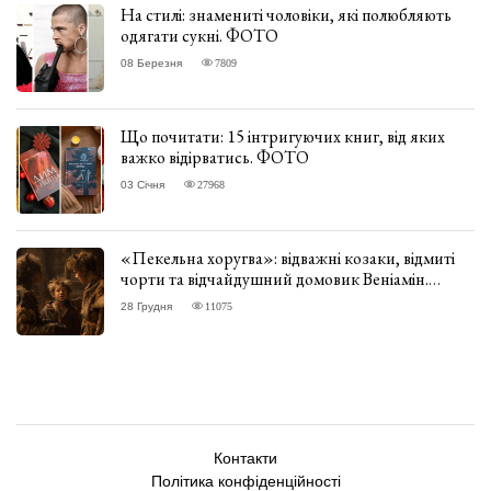
На стилі: знамениті чоловіки, які полюбляють
одягати сукні. ФОТО
08 Березня
7809
Що почитати: 15 інтригуючих книг, від яких
важко відірватись. ФОТО
03 Січня
27968
«Пекельна хоругва»: відважні козаки, відмиті
чорти та відчайдушний домовик Веніамін.
ВІДГУК
28 Грудня
11075
Контакти
Політика конфіденційності