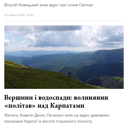
Віталій Новицький зняв відео про пляжі Світязя
23 Липня 2020, 15:01
Вершини і водоспади: волинянин
«політав» над Карпатами
Житель Ковеля Денис Печенюк зняв на відео дивовижні
панорами Карпат із висоти пташиного польоту.