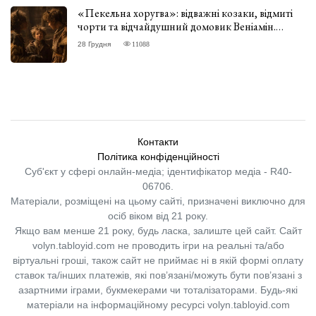
«Пекельна хоругва»: відважні козаки, відмиті
чорти та відчайдушний домовик Веніамін.
ВІДГУК
28 Грудня
11088
Контакти
Політика конфіденційності
Суб'єкт у сфері онлайн-медіа; ідентифікатор медіа - R40-
06706.
Матеріали, розміщені на цьому сайті, призначені виключно для
осіб віком від 21 року.
Якщо вам менше 21 року, будь ласка, залиште цей сайт.
Сайт
volyn.tabloyid.com не проводить ігри на реальні та/або
віртуальні гроші, також сайт не приймає ні в якій формі оплату
ставок та/інших платежів, які пов’язані/можуть бути пов’язані з
азартними іграми, букмекерами чи тоталізаторами. Будь-які
матеріали на інформаційному ресурсі volyn.tabloyid.com