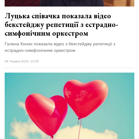
Луцька співачка показала відео
бекстейджу репетиції з естрадно-
симфонічним оркестром
Галина Конах показала відео з бекстейджу репетиції з
естрадно-симфонічним оркестром
08 Червня 2020, 13:05