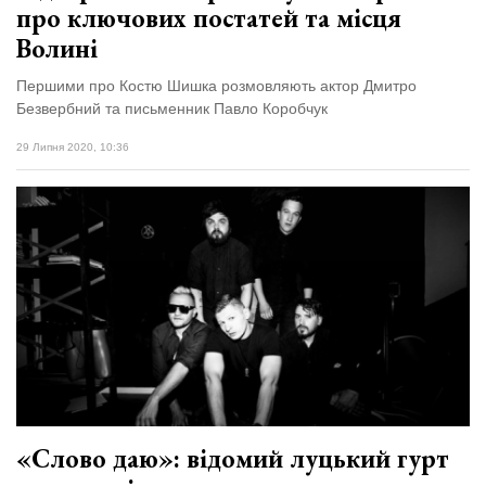
про ключових постатей та місця
Волині
Першими про Костю Шишка розмовляють актор Дмитро
Безвербний та письменник Павло Коробчук
29 Липня 2020, 10:36
«Слово даю»: відомий луцький гурт