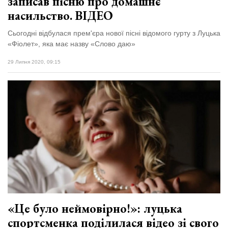
записав пісню про домашнє
насильство. ВІДЕО
Сьогодні відбулася прем'єра нової пісні відомого гурту з Луцька
«Фіолет», яка має назву «Слово даю»
29 Липня 2020, 09:15
«Це було неймовірно!»: луцька
спортсменка поділилася відео зі свого