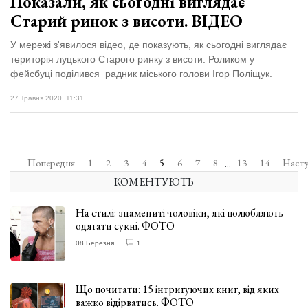
Показали, як сьогодні виглядає
Старий ринок з висоти. ВІДЕО
У мережі з'явилося відео, де показують, як сьогодні виглядає
територія луцького Старого ринку з висоти. Роликом у
фейсбуці поділився радник міського голови Ігор Поліщук.
27 Травня 2020, 11:31
Попередня
1
2
3
4
5
6
7
8
13
14
Наст
...
КОМЕНТУЮТЬ
На стилі: знамениті чоловіки, які полюбляють
одягати сукні. ФОТО
08 Березня
1
Що почитати: 15 інтригуючих книг, від яких
важко відірватись. ФОТО