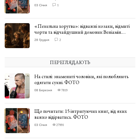
03 Січня
1
«Пекельна хоругва»: відважні козаки, відмиті
чорти та відчайдушний домовик Веніамін.
ВІДГУК
28 Грудня
2
ПЕРЕГЛЯДАЮТЬ
На стилі: знамениті чоловіки, які полюбляють
одягати сукні. ФОТО
08 Березня
7819
Що почитати: 15 інтригуючих книг, від яких
важко відірватись. ФОТО
03 Січня
27991