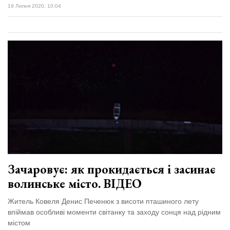
19 Липня 2020, 10:04
Зачаровує: як прокидається і засинає
волинське місто. ВІДЕО
Житель Ковеля Денис Печенюк з висоти пташиного лету
впіймав особливі моменти світанку та заходу сонця над рідним
містом