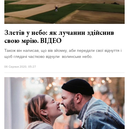
відбулася
XIX
29 Липня 2026
Спартакіада
566 переглядів
VolWe...
Всі розділи
Злетів у небо: як лучанин здійснив
свою мрію. ВІДЕО
Персона
Лайф
Також він написав, що вів зйомку, аби передати свої відчуття і
щоб глядачі частково відчули волинське небо.
Афіша
06 Серпня 2020, 05:27
ZONE 18+
Контакти
Політика конфіденційності