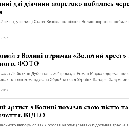
ині дві дівчини жорстоко побились чер
я
17 січня, у селищі Стара Вижівка на півночі Волині жорстоко побилис
 07:27
овий з Волині отримав «Золотий хрест» 
ного. ФОТО
з села Любохини Дубечненської громади Роман Марко одержав поч
 знак головнокомандувача Збройних сил України Валерія Залужного
 06:48
й артист з Волині показав свою пісню на
ачення. ВІДЕО
ального відбору співак Ярослав Карпук (Yaktak) підготував трек «Lal