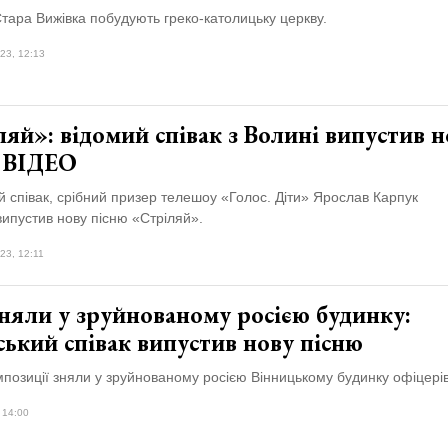
тара Вижівка побудують греко-католицьку церкву.
23, 12:13
яй»: відомий співак з Волині випустив н
. ВІДЕО
 співак, срібний призер телешоу «Голос. Діти» Ярослав Карпук
ипустив нову пісню «Стріляй».
23, 12:11
няли у зруйнованому росією будинку:
ький співак випустив нову пісню
мпозиції зняли у зруйнованому росією Вінницькому будинку офіцерів
 14:00