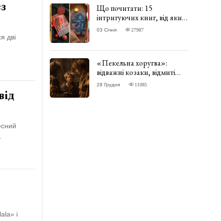
ез
Що почитати: 15
інтригуючих книг, від яких
важко відірватись. ФОТО
03 Січня
27987
я дві
«Пекельна хоругва»:
відважні козаки, відмиті
чорти та відчайдушний
28 Грудня
11085
домовик Веніамін. ВІДГУК
від
есний
.
ala» і