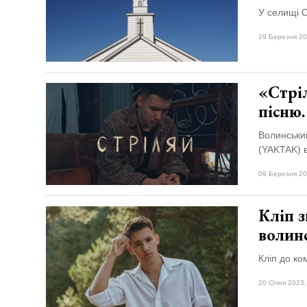
У селищі С
29 Березня 20
«Стріл
пісню
Волинський
(YAKTAK) в
09 Березня 20
Кліп з
волинс
Кліп до ко
20 Січня 2023,