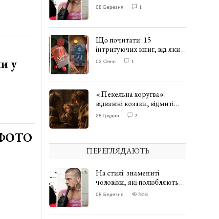
одягати сукні. ФОТО
08 Березня
1
Що почитати: 15
інтригуючих книг, від яких
важко відірватись. ФОТО
и у
03 Січня
1
«Пекельна хоругва»:
відважні козаки, відмиті
чорти та відчайдушний
28 Грудня
2
домовик Веніамін. ВІДГУК
. ФОТО
ПЕРЕГЛЯДАЮТЬ
На стилі: знамениті
чоловіки, які полюбляють
одягати сукні. ФОТО
08 Березня
7816