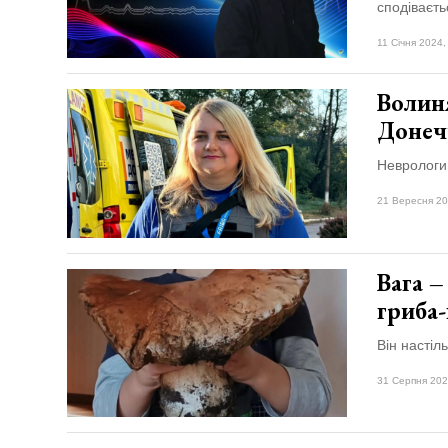
сподіваєть
11 Січня 2024,
Волин
Донеч
Неврологин
21 Вересня 20
Вага –
гриба
Він настіл
31 Серпня 202