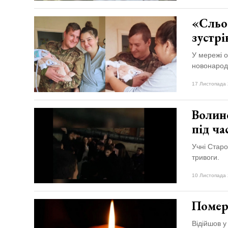
«Сльоз
зустр
У мережі о
новонаро
17 Листопада 
Волинс
під ча
Учні Старо
тривоги.
10 Листопада 
Помер
Відійшов у