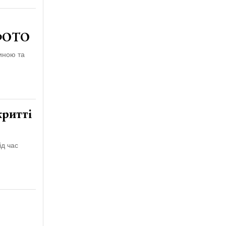
 ФОТО
жиною та
критті
ід час