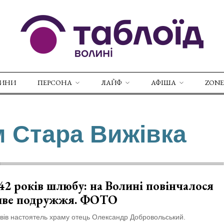
ВИНИ
ПЕРСОНА
ЛАЙФ
АФІША
ZONE
м Стара Вижівка
42 років шлюбу: на Волині повінчалося
иве подружжя. ФОТО
вів настоятель храму отець Олександр Добровольський.