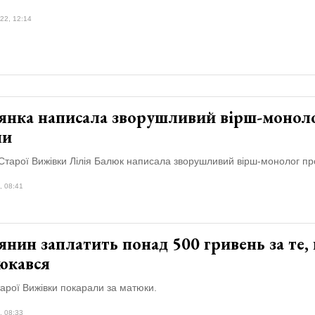
22, 12:14
янка написала зворушливий вірш-монол
ни
тарої Вижівки Лілія Балюк написала зворушливий вірш-монолог про
, 08:41
нин заплатить понад 500 гривень за те,
юкався
арої Вижівки покарали за матюки.
, 08:33