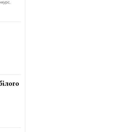
нкурс.
білого