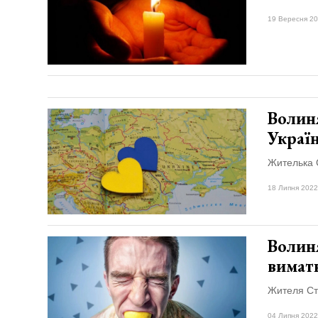
19 Вересня 20
Волин
Украї
Жителька С
18 Липня 2022
Волиня
вимат
Жителя Ст
04 Липня 2022