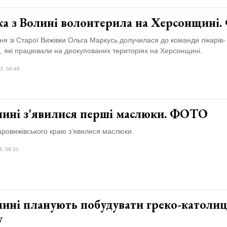
ка з Волині волонтерила на Херсонщині
я зі Старої Вижівки Ольга Маркусь долучилася до команди лікарів-
, які працювали на деокупованих територіях на Херсонщині.
3, 04:48
лині з'явилися перші маслюки. ФОТО
аровижівського краю з’явилися маслюки.
3, 09:31
лині планують побудувати греко-католи
у