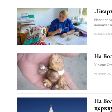
Лікар
Неврологин
волонтерів
23 Серпня 202
На Во
У лісах Ст
08 Травня 202
На Во
церкв