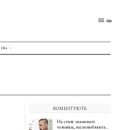
Ще
 18+
КОМЕНТУЮТЬ
На стилі: знамениті
чоловіки, які полюбляють