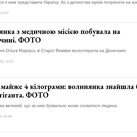
ся з ним представити Україну, бо з дитинства мріяв потрапити на ко
 12:07
янка з медичною місією побувала на
чині. ФОТО
я Ольга Маркусь зі Старої Вижівки волонтерила на Донеччині.
23, 11:17
 майже 4 кілограми: волинянка знайшла 
-гіганта. ФОТО
ьки великий, що за ним буквально може сховатися людина.
3, 07:06