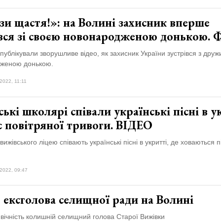
и щастя!»: на Волині захисник вперше
івся зі своєю новонародженою донькою.
публікували зворушливе відео, як захисник України зустрівся з дру
дженою донькою.
2022, 11:11
ькі школярі співали українські пісні в у
с повітряної тривоги. ВІДЕО
вижівського ліцею співають українські пісні в укритті, де ховаються п
2022, 09:47
 ексголова селищної ради на Волині
 вічність колишній селищний голова Старої Вижівки