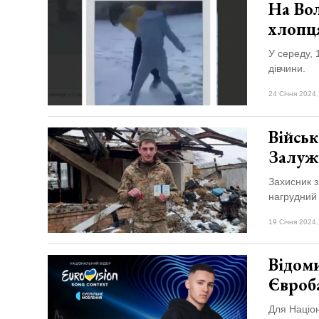
На Вол
хлопц
У середу, 
дівчини.
24 Січня 2024,
Військ
Залуж
Захисник 
нагрудний
19 Січня 2024,
Відоми
Євроб
Для Націон