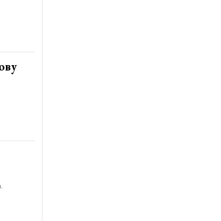
ову
.