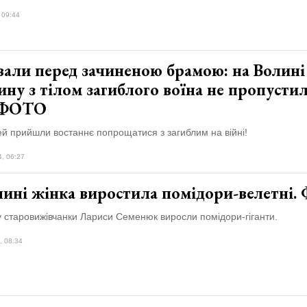
 09:44
вали перед зачиненою брамою: на Волині
ну з тілом загиблого воїна не пропустил
 ФОТО
й прийшли востаннє попрощатися з загиблим на війні!
4, 06:27
лині жінка виростила помідори-велетні
у старовижівчанки Лариси Семенюк виросли помідори-гіганти.
, 08:34