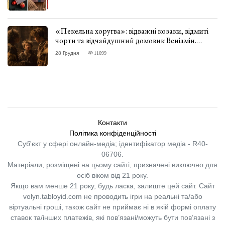
«Пекельна хоругва»: відважні козаки, відмиті
чорти та відчайдушний домовик Веніамін.
ВІДГУК
28 Грудня
11099
Контакти
Політика конфіденційності
Суб'єкт у сфері онлайн-медіа; ідентифікатор медіа - R40-
06706.
Матеріали, розміщені на цьому сайті, призначені виключно для
осіб віком від 21 року.
Якщо вам менше 21 року, будь ласка, залиште цей сайт.
Сайт
volyn.tabloyid.com не проводить ігри на реальні та/або
віртуальні гроші, також сайт не приймає ні в якій формі оплату
ставок та/інших платежів, які пов’язані/можуть бути пов’язані з