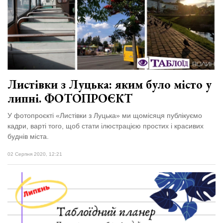
відбулася
XIX
29 Липня 2026
Спартакіада
606 переглядів
VolWe...
Всі розділи
Персона
Листівки з Луцька: яким було місто у
Лайф
липні. ФОТОПРОЄКТ
Афіша
У фотопроєкті «Листівки з Луцька» ми щомісяця публікуємо
ZONE 18+
кадри, варті того, щоб стати ілюстрацією простих і красивих
буднів міста.
Контакти
02 Серпня 2020, 12:21
Політика конфіденційності