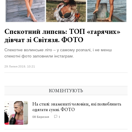
Спекотний липень: ТОП «гарячих»
дівчат зі Світязя. ФОТО
Спекотне волинське літо – у самому розпалі, і не менш
спекотні фото заповнили інстаграм.
29 Липня 2019, 10:21
КОМЕНТУЮТЬ
На стилі: знамениті чоловіки, які полюбляють
одягати сукні. ФОТО
08 Березня
1