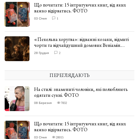
Що почитати: 15 інтригуючих книг, від яких
важко відірватись. ФОТО
03 Січня
1
«Пекельна хоругва»: відважні козаки, відмиті
чорти та відчайдушний домовик Веніамін.
ВІДГУК
28 Грудня
2
ПЕРЕГЛЯДАЮТЬ
На стилі: знамениті чоловіки, які полюбляють
одягати сукні. ФОТО
08 Березня
7832
Що почитати: 15 інтригуючих книг, від яких
важко відірватись. ФОТО
03 Січня
28015