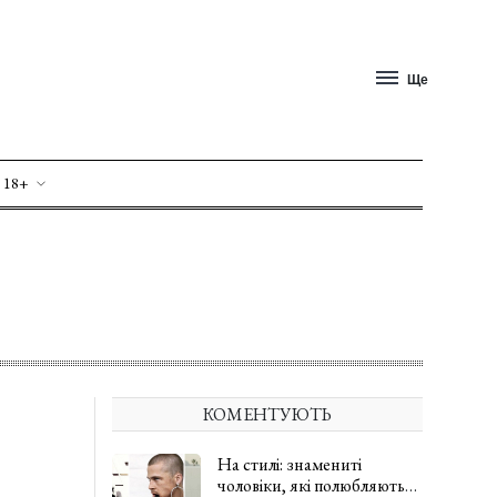
Ще
 18+
КОМЕНТУЮТЬ
На стилі: знамениті
чоловіки, які полюбляють