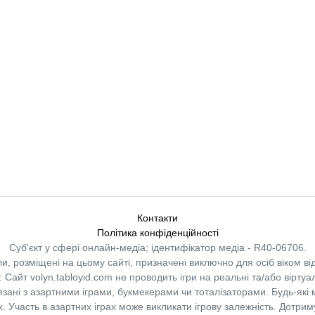
Контакти
Політика конфіденційності
Суб'єкт у сфері онлайн-медіа; ідентифікатор медіа - R40-06706.
и, розміщені на цьому сайті, призначені виключно для осіб віком від
.
Сайт volyn.tabloyid.com не проводить ігри на реальні та/або віртуа
в’язані з азартними іграми, букмекерами чи тоталізаторами. Будь-які
 Участь в азартних іграх може викликати ігрову залежність. Дотрим