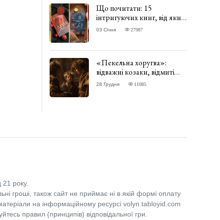
Що почитати: 15
інтригуючих книг, від яких
важко відірватись. ФОТО
03 Січня
27987
«Пекельна хоругва»:
відважні козаки, відмиті
чорти та відчайдушний
28 Грудня
11085
домовик Веніамін. ВІДГУК
 21 року.
льні гроші, також сайт не приймає ні в якій формі оплату
 матеріали на інформаційному ресурсі volyn.tabloyid.com
уйтесь правил (принципів) відповідальної гри.