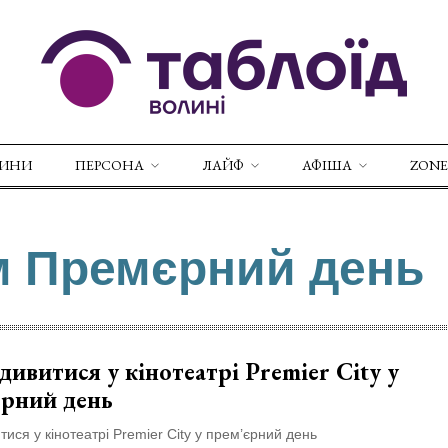
ВИНИ
ПЕРСОНА
ЛАЙФ
АФІША
ZONE
м Премєрний день
ивитися у кінотеатрі Premier City у
єрний день
ися у кінотеатрі Premier City у прем’єрний день