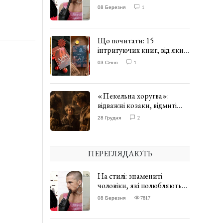
одягати сукні. ФОТО
08 Березня
1
Що почитати: 15
інтригуючих книг, від яких
важко відірватись. ФОТО
03 Січня
1
«Пекельна хоругва»:
відважні козаки, відмиті
чорти та відчайдушний
28 Грудня
2
домовик Веніамін. ВІДГУК
ПЕРЕГЛЯДАЮТЬ
На стилі: знамениті
чоловіки, які полюбляють
одягати сукні. ФОТО
08 Березня
7817