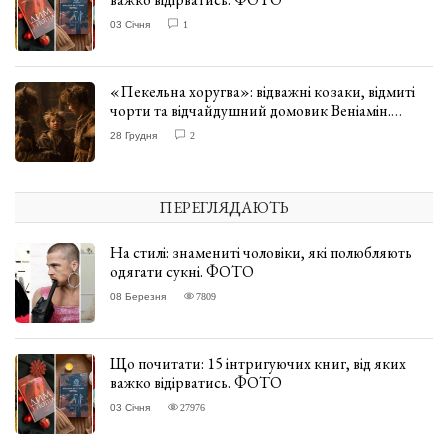
03 Січня
1
«Пекельна хоругва»: відважні козаки, відмиті
чорти та відчайдушний домовик Веніамін.
ВІДГУК
28 Грудня
2
ПЕРЕГЛЯДАЮТЬ
На стилі: знамениті чоловіки, які полюбляють
одягати сукні. ФОТО
08 Березня
7809
Що почитати: 15 інтригуючих книг, від яких
важко відірватись. ФОТО
03 Січня
27976