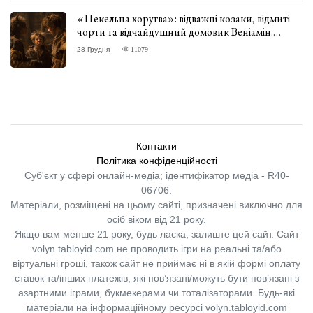
«Пекельна хоругва»: відважні козаки, відмиті
чорти та відчайдушний домовик Веніамін.
ВІДГУК
28 Грудня
11079
Контакти
Політика конфіденційності
Суб'єкт у сфері онлайн-медіа; ідентифікатор медіа - R40-
06706.
Матеріали, розміщені на цьому сайті, призначені виключно для
осіб віком від 21 року.
Якщо вам менше 21 року, будь ласка, залиште цей сайт.
Сайт
volyn.tabloyid.com не проводить ігри на реальні та/або
віртуальні гроші, також сайт не приймає ні в якій формі оплату
ставок та/інших платежів, які пов’язані/можуть бути пов’язані з
азартними іграми, букмекерами чи тоталізаторами. Будь-які
матеріали на інформаційному ресурсі volyn.tabloyid.com