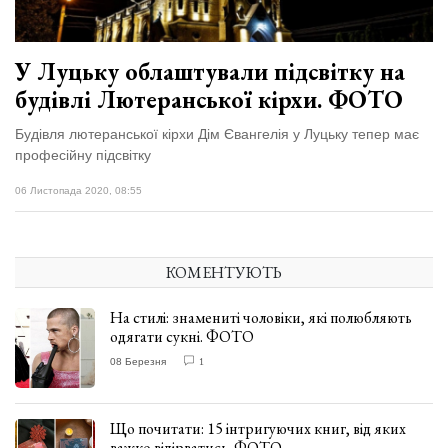
У Луцьку облаштували підсвітку на
будівлі Лютеранської кірхи. ФОТО
Будівля лютеранської кірхи Дім Євангелія у Луцьку тепер має
професійну підсвітку
06 Листопада 2020, 08:55
КОМЕНТУЮТЬ
На стилі: знамениті чоловіки, які полюбляють
одягати сукні. ФОТО
08 Березня
1
Що почитати: 15 інтригуючих книг, від яких
важко відірватись. ФОТО