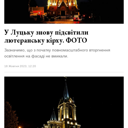
Зіньківський
залишив у
27 Липня 2026
Луцьку
750 переглядів
три...
Всі розділи
У Луцьку знову підсвітили
лютеранську кірху. ФОТО
Персона
Лайф
Зазначимо, що з початку повномасштабного вторгнення
освітлення на фасаді не вмикали.
Афіша
18 Жовтня 2023, 12:20
ZONE 18+
Контакти
Політика конфіденційності