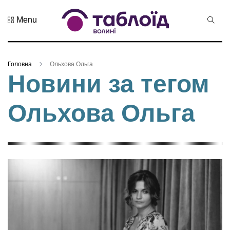
Menu
Не пропустіть
Дрони,
оркестр та
Головна
Ольхова Ольга
щирі емоції:
04 Серпня 2026
Новини за тегом
нацгварді...
165 переглядів
Ольхова Ольга
Гороскоп на
серпень для
всіх знаків
02 Серпня 2026
зоді...
471 переглядів
У Луцьку
відбулася
XIX
29 Липня 2026
Спартакіада
430 переглядів
VolWe...
Гамлет