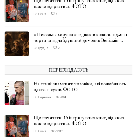
Що почитати: 15 інтригуючих книг, від яких
важко відірватись. ФОТО
03 Січня
1
«Пекельна хоругва»: відважні козаки, відмиті
чорти та відчайдушний домовик Веніамін.
ВІДГУК
28 Грудня
2
ПЕРЕГЛЯДАЮТЬ
На стилі: знамениті чоловіки, які полюбляють
одягати сукні. ФОТО
08 Березня
7804
Що почитати: 15 інтригуючих книг, від яких
важко відірватись. ФОТО
03 Січня
27947