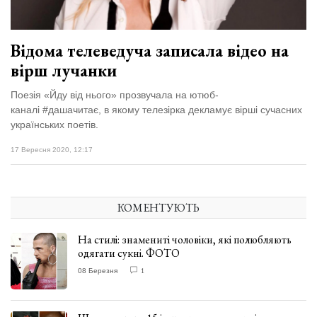
Відома телеведуча записала відео на
вірш лучанки
Поезія «Йду від нього» прозвучала на ютюб-
каналі #дашачитає, в якому телезірка декламує вірші сучасних
українських поетів.
17 Вересня 2020, 12:17
КОМЕНТУЮТЬ
На стилі: знамениті чоловіки, які полюбляють
одягати сукні. ФОТО
08 Березня
1