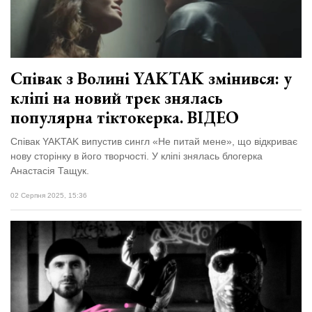
відбулася
XIX
29 Липня 2026
Спартакіада
564 переглядів
VolWe...
Всі розділи
Співак з Волині YAKTAK змінився: у
кліпі на новий трек знялась
Персона
популярна тіктокерка. ВІДЕО
Лайф
Співак YAKTAK випустив сингл «Не питай мене», що відкриває
Афіша
нову сторінку в його творчості. У кліпі знялась блогерка
ZONE 18+
Анастасія Тащук.
02 Серпня 2025, 15:36
Контакти
Політика конфіденційності