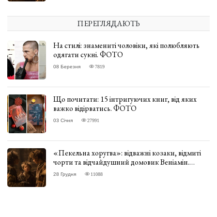
ПЕРЕГЛЯДАЮТЬ
На стилі: знамениті чоловіки, які полюбляють
одягати сукні. ФОТО
08 Березня
7819
Що почитати: 15 інтригуючих книг, від яких
важко відірватись. ФОТО
03 Січня
27991
«Пекельна хоругва»: відважні козаки, відмиті
чорти та відчайдушний домовик Веніамін.
ВІДГУК
28 Грудня
11088