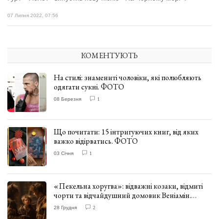
07 Липня 2022, 07:56
КОМЕНТУЮТЬ
На стилі: знамениті чоловіки, які полюбляють
одягати сукні. ФОТО
08 Березня
1
Що почитати: 15 інтригуючих книг, від яких
важко відірватись. ФОТО
03 Січня
1
«Пекельна хоругва»: відважні козаки, відмиті
чорти та відчайдушний домовик Веніамін.
ВІДГУК
28 Грудня
2