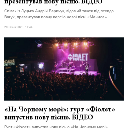
презентував нову пісню. ВІДЕО
Співак із Луцька Андрій Баричук, відомий також під псевдо
Baryk, презентував повну версію нової пісні «Манила»
28 Січня 2023, 11:44
«На Чорному морі»: гурт «Фіолет»
випустив нову пісню. ВІДЕО
Гурт «Фіолет» випустив нову пісню «На Чорному морі».