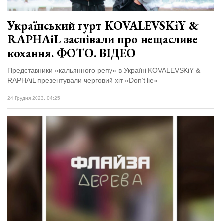
Український гурт KOVALEVSKiY &
RAPHAiL заспівали про нещасливе
кохання. ФОТО. ВІДЕО
Представники «кальянного репу» в Україні KOVALEVSKiY &
RAPHAiL презентували черговий хіт «Don’t lie»
24 Грудня 2023, 04:25