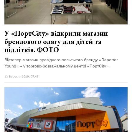
відбулася
XIX
29 Липня 2026
Спартакіада
614 переглядів
VolWe...
Всі розділи
У «ПортCity» відкрили магазин
брендового одягу для дітей та
Персона
підлітків. ФОТО
Лайф
Відтепер магазин провідного польського бренду «Reporter
Афіша
Young» – у торгово-розважальному центрі «ПортCity».
ZONE 18+
13 Вересня 2019, 07:43
Контакти
Політика конфіденційності