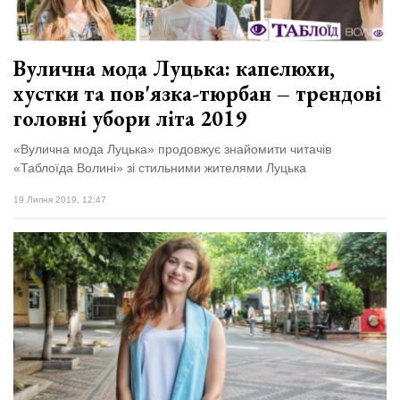
Вулична мода Луцька: капелюхи,
хустки та пов'язка-тюрбан – трендові
головні убори літа 2019
«Вулична мода Луцька» продовжує знайомити читачів
«Таблоїда Волині» зі стильними жителями Луцька
19 Липня 2019, 12:47