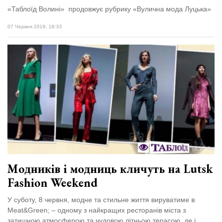
«Таблоїд Волині» продовжує рубрику «Вулична мода Луцька»
07 Червня 2019, 18:33
Модників і модниць кличуть на Lutsk
Fashion Weekend
У суботу, 8 червня, модне та стильне життя вируватиме в
Meat&Green; – одному з найкращих ресторанів міста з
затишною атмосферою та чудовою літньою терасою, де і