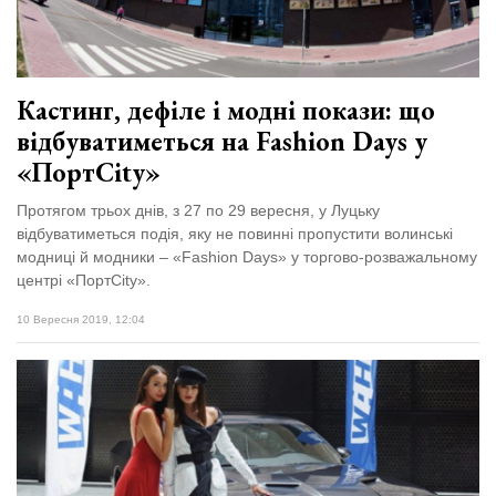
Кастинг, дефіле і модні покази: що
відбуватиметься на Fashion Days у
«ПортCity»
Протягом трьох днів, з 27 по 29 вересня, у Луцьку
відбуватиметься подія, яку не повинні пропустити волинські
модниці й модники – «Fashion Days» у торгово-розважальному
центрі «ПортCity».
10 Вересня 2019, 12:04