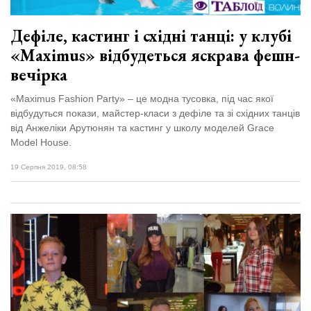
Дефіле, кастинг і східні танці: у клубі
«Maximus» відбудеться яскрава фешн-
вечірка
«Maximus Fashion Party» – це модна тусовка, під час якої
відбудуться покази, майстер-класи з дефіле та зі східних танців
від Анжеліки Арутюнян та кастинг у школу моделей Grace
Model House.
19 Серпня 2019, 08:58