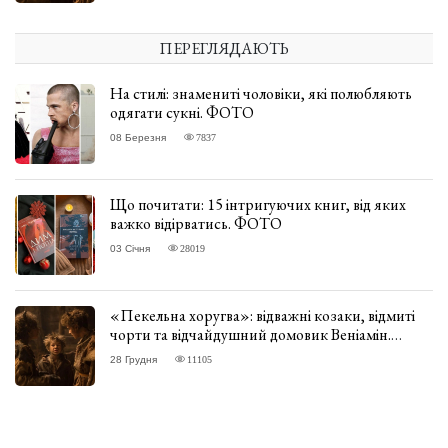
ПЕРЕГЛЯДАЮТЬ
На стилі: знамениті чоловіки, які полюбляють
одягати сукні. ФОТО
08 Березня
7837
Що почитати: 15 інтригуючих книг, від яких
важко відірватись. ФОТО
03 Січня
28019
«Пекельна хоругва»: відважні козаки, відмиті
чорти та відчайдушний домовик Веніамін.
ВІДГУК
28 Грудня
11105