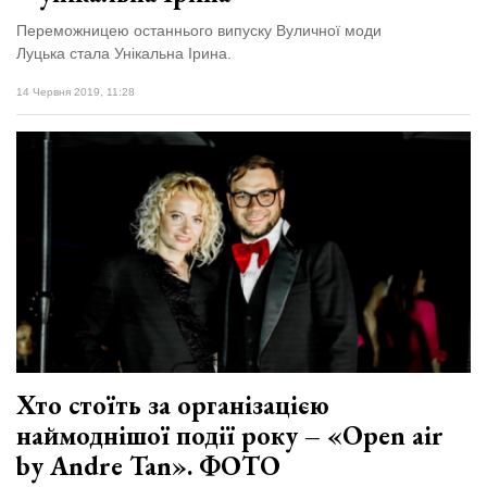
Переможницею останнього випуску Вуличної моди
Луцька стала Унікальна Ірина.
14 Червня 2019, 11:28
Хто стоїть за організацією
наймоднішої події року – «Open air
by Andre Tan». ФОТО