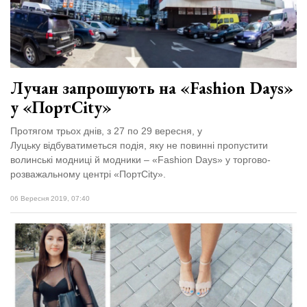
Лучан запрошують на «Fashion Days»
у «ПортCity»
Протягом трьох днів, з 27 по 29 вересня, у
Луцьку відбуватиметься подія, яку не повинні пропустити
волинські модниці й модники – «Fashion Days» у торгово-
розважальному центрі «ПортCity».
06 Вересня 2019, 07:40