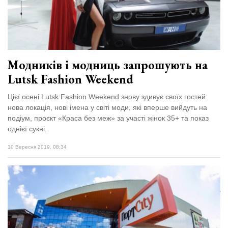
Модників і модниць запрошують на
Lutsk Fashion Weekend
Цієї осені Lutsk Fashion Weekend знову здивує своїх гостей:
нова локація, нові імена у світі моди, які вперше вийдуть на
подіум, проєкт «Краса без меж» за участі жінок 35+ та показ
однієї сукні.
10 Вересня 2019, 08:34