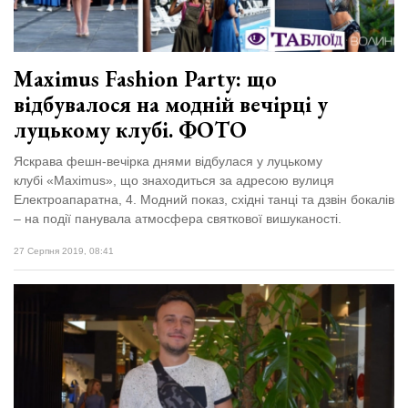
Maximus Fashion Party: що
відбувалося на модній вечірці у
луцькому клубі. ФОТО
Яскрава фешн-вечірка днями відбулася у луцькому
клубі «Maximus», що знаходиться за адресою вулиця
Електроапаратна, 4. Модний показ, східні танці та дзвін бокалів
– на події панувала атмосфера святкової вишуканості.
27 Серпня 2019, 08:41