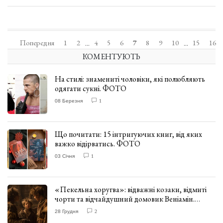
Попередня
1
2
4
5
6
7
8
9
10
15
16
...
...
КОМЕНТУЮТЬ
На стилі: знамениті чоловіки, які полюбляють
одягати сукні. ФОТО
08 Березня
1
Що почитати: 15 інтригуючих книг, від яких
важко відірватись. ФОТО
03 Січня
1
«Пекельна хоругва»: відважні козаки, відмиті
чорти та відчайдушний домовик Веніамін.
ВІДГУК
28 Грудня
2