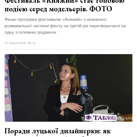
Фестиваль «Княжий» стає топовою
подією серед модельєрів. ФОТО
Фешн-програма фестивалю «Княжий» з незначної
розважальної частини фесту на третій рік перетворилася на
одну з головних родзинок.
11 Липня 2019, 08:11
Поради луцької дизайнерки: як