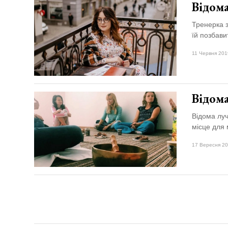
Відома
Тренерка з
їй позбави
11 Червня 201
Відома
Відома луч
місце для 
17 Вересня 20