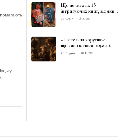
Що почитати: 15
інтригуючих книг, від яких
допомагають
важко відірватись. ФОТО
03 Січня
27997
«Пекельна хоругва»:
відважні козаки, відмиті
чорти та відчайдушний
28 Грудня
11090
домовик Веніамін. ВІДГУК
Луцьку
».