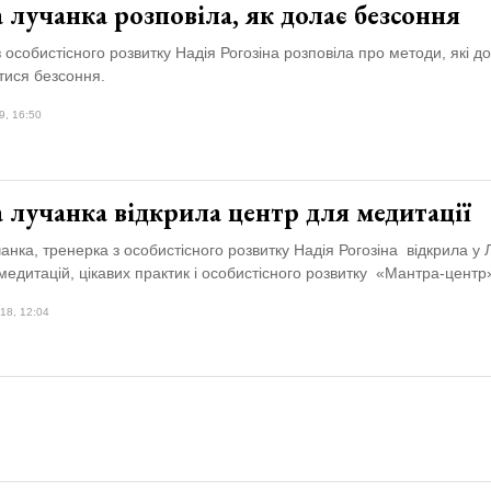
 лучанка розповіла, як долає безсоння
 особистісного розвитку Надія Рогозіна розповіла про методи, які 
тися безсоння.
9, 16:50
 лучанка відкрила центр для медитації
анка, тренерка з особистісного розвитку Надія Рогозіна відкрила у 
медитацій, цікавих практик і особистісного розвитку «Мантра-центр
18, 12:04