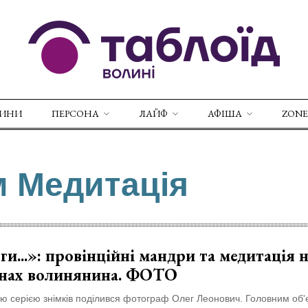
ВИНИ
ПЕРСОНА
ЛАЙФ
АФІША
ZONE
м Медитація
и...»: провінційні мандри та медитація 
инах волинянина. ФОТО
 серією знімків поділився фотограф Олег Леонович. Головним об'є