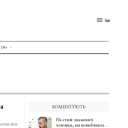
Ще
 18+
на
КОМЕНТУЮТЬ
На стилі: знамениті
ктом всіх
чоловіки, які полюбляють