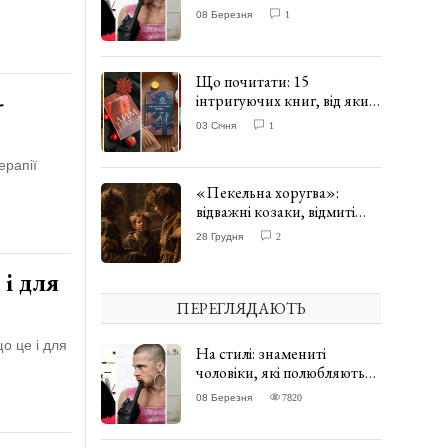
одягати сукні. ФОТО
08 Березня
1
Що почитати: 15
-
інтригуючих книг, від яких
важко відірватись. ФОТО
03 Січня
1
ерапії
«Пекельна хоругва»:
відважні козаки, відмиті
чорти та відчайдушний
28 Грудня
2
домовик Веніамін. ВІДГУК
 і для
ПЕРЕГЛЯДАЮТЬ
о це і для
На стилі: знамениті
чоловіки, які полюбляють
одягати сукні. ФОТО
08 Березня
7820