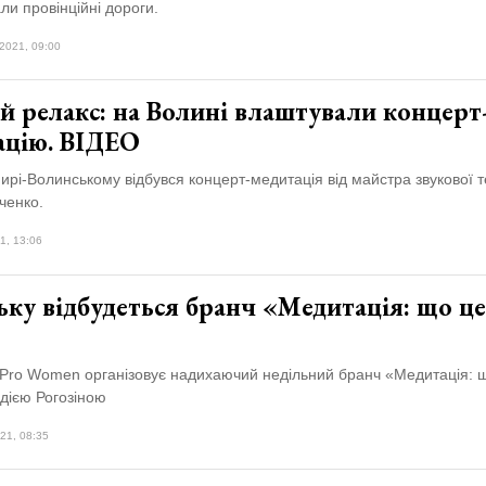
али провінційні дороги.
2021, 09:00
й релакс: на Волині влаштували концерт
ацію. ВІДЕО
рі-Волинському відбувся концерт-медитація від майстра звукової т
ченко.
1, 13:06
ку відбудеться бранч «Медитація: що це
Pro Women організовує надихаючий недільний бранч «Медитація: щ
адією Рогозіною
21, 08:35